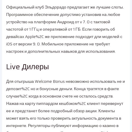
Официальный клуб Эльдорадо предлагает же лучшие слоты.
Программное обеспечение допустимо установив на любое
устройство на платформе Андроид от v 7. 0 с тактовой
частотой от 1 ГГц и оперативкой от 1 ГБ. Если говорить об
девайсах Apple%2C же приложение подходит дли моделей с
iOS от версии 9. 0. Мобильное приложение не требует
настроек и дополнительных навыков для использования.
Live Дилеры
Для отыгрыша Welcome Bonus невозможно использовать не и
депозит%2C но и бонусные деньги. Конца тратятся в факте
случае%2C когда в основном счете не осталось средств.
Нажав на карту пиппардом кешбэком%2C клиент перевернут
ее и предстанет более подробный обзор акции. Клиенты
может взять его только проверить актуальность документа в
интернете. Регуляторы публикуют информацию о казино в