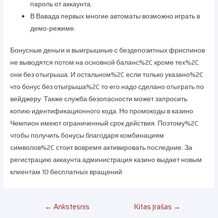
пароль от аккаунта.
В Вавада первых многие автоматы возможно играть в
демо-режиме.
Бонусные деньги и выигрышные с бездепозитных фриспинов
не выводятся потом на основной баланс%2C кроме тех%2C
они без отыгрыша. И остальном%2C если только указано%2C
что бонус без отыгрыша%2C то его надо сделано отыграть по
вейджеру. Также служба безопасности может запросить
копию идентификационного кода. Но промокоды в казино
Чемпион имеют ограниченный срок действия. Поэтому%2C
чтобы получить бонусы благодаря комбинациям
символов%2C стоит вовремя активировать последние. За
регистрацию аккаунта администрация казино выдает новым
клиентам 10 бесплатных вращений.
←
Ankstesnis
Kitas Įrašas
→