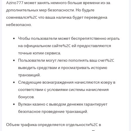
Azino777 может занять немного больше времени из-за
дополнительных мер безопасности. Но будьте
сомневался%2C что ваша наличка будет переведена
небезопасно.
Чтобы пользователи может беспрепятственно играть
на официальном сайте%2C ей предоставляются
точные копии сервиса.
Пользователи могут легко пополнять ваш счет%2C
выводить средствам и просматривать историю
транзакций.
Следующие вознаграждения начисляются юзеру в
соответствии с условиями системы начисления
бонусов.
Вулкан казино с выводом денежек гарантирует
безопасное проведение транзакций.
Объем трафика определяется отдельности%2C в