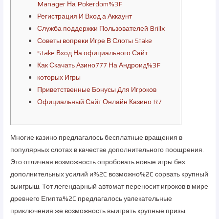
Manager На Pokerdom%3F
Регистрация И Вход а Аккаунт
Служба поддержки Пользователей Brillx
Советы вопреки Игре В Слоты Stake
Stake Вход На официального Сайт
Как Скачать Азино777 На Андроид%3F
которых Игры
Приветственные Бонусы Для Игроков
Официальный Сайт Онлайн Казино R7
Многие казино предлагалось бесплатные вращения в
популярных слотах в качестве дополнительного поощрения.
Это отличная возможность опробовать новые игры без
дополнительных усилий и%2C возможно%2C сорвать крупный
выигрыш. Тот легендарный автомат переносит игроков в мире
древнего Египта%2C предлагалось увлекательные
приключения же возможность выиграть крупные призы.