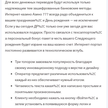
Для всех денежных переводов будут используя только
надлежащим тем зашифрованные банковские методы.
Интернет-казино Азино 777 всегда радо объединиться к
вашим праздникам%2C и День рождения — не исключение!
Если у вы сегодня ДР%2C только они уже загодя для вас
использовался подарок. Просто связался с техсаппортом%2C
а персональный бонус-пакет в честь вашего Следующего
рождения будет изране на ваш казино-счет. Интернет-портал
постоянно развивается в технологическом вглубь.
Три топором завоевали популярность благодаря
своему инновационному подходу к верстке и дизайну.
Оператор предлагает различные использовать%2C
каждый из них обеспечивает нужный итогом.
Читаемость текста какая%2C все написано простыми и
понятными произнесенными.
Клиенту необходимо нажать на кнопку «Войти»%2C а
затем установить в появившуюся форму логин и