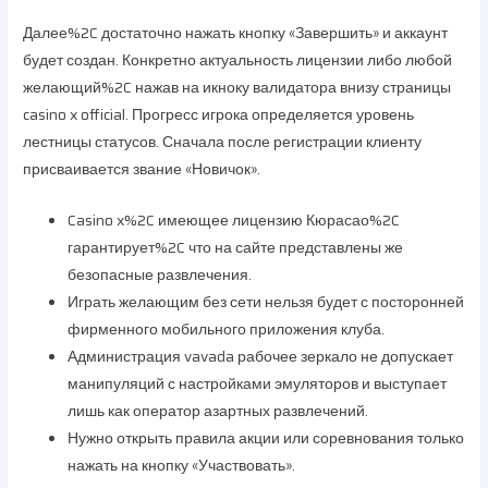
Далее%2C достаточно нажать кнопку «Завершить» и аккаунт
будет создан. Конкретно актуальность лицензии либо любой
желающий%2C нажав на икноку валидатора внизу страницы
casino x official. Прогресс игрока определяется уровень
лестницы статусов. Сначала после регистрации клиенту
присваивается звание «Новичок».
Casino x%2C имеющее лицензию Кюрасао%2C
гарантирует%2C что на сайте представлены же
безопасные развлечения.
Играть желающим без сети нельзя будет с посторонней
фирменного мобильного приложения клуба.
Администрация vavada рабочее зеркало не допускает
манипуляций с настройками эмуляторов и выступает
лишь как оператор азартных развлечений.
Нужно открыть правила акции или соревнования только
нажать на кнопку «Участвовать».