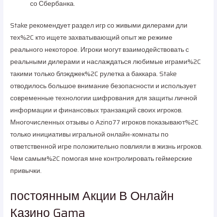
со Сбербанка.
Stake рекомендует раздел игр со живыми дилерами дли
тех%2C кто ищете захватывающий опыт же режиме
реального некоторое. Игроки могут взаимодействовать с
реальными дилерами и наслаждаться любимые играми%2C
такими только блэкджек%2C рулетка а баккара. Stake
отводилось большое внимание безопасности и использует
современные технологии шифрования для защиты личной
информации и финансовых транзакций своих игроков.
Многочисленных отзывы о Azino77 игроков показывают%2C
только инициативы игральной онлайн-комнаты по
ответственной игре положительно повлияли в жизнь игроков.
Чем самым%2C помогая мне контролировать геймерские
привычки.
постоянным Акции В Онлайн
Казино Gama