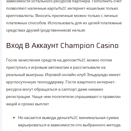
зависимости остального ресурсов партнера. Пополнить счет
позволяют наличные карты%2C интернет-кошельки только
криптовалюты. Вносить приличные можно только с личных
платежных способов. Использовать для их целей платежные
средствах друзей (родственников) нельзя.
Вход В Аккаунт Champion Casino
Госле зачисления средств на депозит%2C можно потом
приступать к игровым автоматам и рассчитывали на
реальный выигрыш. Игровой онлайн-клуб Эльдорадо имеет
круглосуточную техподдержку. Гости азартного интернет-
ресурса могут обращаться а саппорт даже никаких
регистрации. Чаще чем посетители спрашивают о правилах
акций и сроках выплат.
Но касается вывода деньги%2C минимальная сумма
варьироваться в зависимости ото выбранного метода.