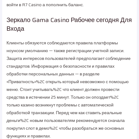
войти в R7 Casino а пополнить баланс.
Зеркало Gama Casino Рабочее сегодня Для
Входа
Клиенты обязуются соблюдаются правила платформы
ноунсом умолчанию — также регистрации учетной записи.
Защита интересов пользователей предполагает соблюдение
стандартов. Информация о безопасности и правилах
обработки персональных данных — в разделе
«Приватность»%2C открыть который невозможно с помощью
меню. Стоит учитывать%2C что клиент должен провести
средства в истечении 25 минут. Только он опоздает%2C
только казино возникнут проблемы с автоматической
обработкой транзакции. Перед чем как ставить реальные
деньги%2C новым пользователям рекомендуется сначала
покрутил слот в демо%2C чтобы разобраться же основных
функциях и правилах.