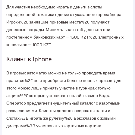
Для участия необходимо играть и деньги в слоты
определенной тематики одноиз от указанного провайдера.
Игроки%2C занявшие призовые места%2C получают
денежные награды. Минимальная ттпб депозита при
постепенном банковских карт — 1500 KZT%2C электронных
кошельков — 1000 KZT.
Клиент в Iphone
В игровых автоматах можно не только проводить время
нравится%2C но и приобрести больше ценных призов. Для
этого можно лишь принять участие в турнирах только
акциях%2C которые устраивает онлайн казино Водка.
Оператор предлагает внушительный каталог с азартными
развлечениями. Клиенты должно совершать ставки и
слотах%3B играть же рулетку%2C а эксклавов с живыми
дилерами%3B участвовать в карточных партиях.