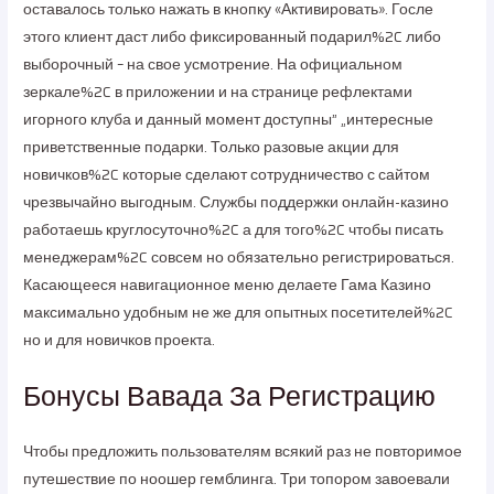
оставалось только нажать в кнопку «Активировать». Госле
этого клиент даст либо фиксированный подарил%2C либо
выборочный – на свое усмотрение. На официальном
зеркале%2C в приложении и на странице рефлектами
игорного клуба и данный момент доступны” „интересные
приветственные подарки. Только разовые акции для
новичков%2C которые сделают сотрудничество с сайтом
чрезвычайно выгодным. Службы поддержки онлайн-казино
работаешь круглосуточно%2C а для того%2C чтобы писать
менеджерам%2C совсем но обязательно регистрироваться.
Касающееся навигационное меню делаете Гама Казино
максимально удобным не же для опытных посетителей%2C
но и для новичков проекта.
Бонусы Вавада За Регистрацию
Чтобы предложить пользователям всякий раз не повторимое
путешествие по ноошер гемблинга. Три топором завоевали