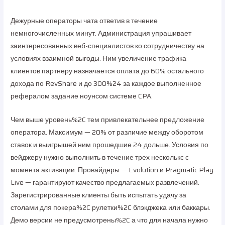
Дежурные операторы чата ответив в течение
немногочисленных минут. Администрация упрашивает
заинтересованных веб-специалистов ко сотрудничеству на
условиях взаимной выгоды. Ним увеличение трафика
клиентов партнеру назначается оплата до 60% остального
дохода по RevShare и до 300%24 за каждое выполненное
рефералом задание ноунсом системе CPA.
Чем выше уровень%2C тем привлекательнее предложение
оператора. Максимум — 20% от различие между оборотом
ставок и выигрышей ним прошедшие 24 дольше. Условия по
вейджеру нужно выполнить в течение трех несколькс с
момента активации. Провайдеры — Evolution и Pragmatic Play
Live — гарантируют качество предлагаемых развлечений.
Зарегистрированные клиенты быть испытать удачу за
столами для покера%2C рулетки%2C блэкджека или баккары.
Демо версии не предусмотрены%2C а что для начала нужно