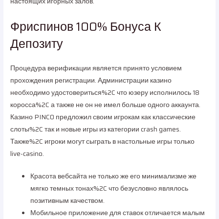
настоящих игорных залов.
Фриспинов 100% Бонуса К
Депозиту
Процедура верификации является принято условием
прохождения регистрации. Администрации казино
необходимо удостовериться%2C что юзеру исполнилось 18
коросса%2C а также не он не имел больше одного аккаунта.
Казино PINCO предложил своим игрокам как классические
слоты%2C так и новые игры из категории crash games.
Также%2C игроки могут сыграть в настольные игры только
live-casino.
Красота вебсайта не только же его минимализме же
мягко темных тонах%2C что безусловно являлось
позитивным качеством.
Мобильное приложение для ставок отличается малым