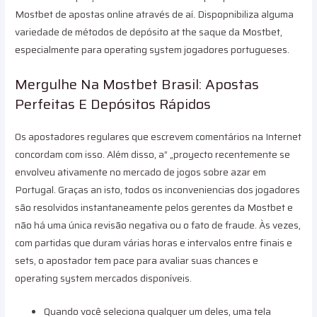
Mostbet de apostas online através de aí. Dispopnibiliza alguma
variedade de métodos de depósito at the saque da Mostbet,
especialmente para operating system jogadores portugueses.
Mergulhe Na Mostbet Brasil: Apostas
Perfeitas E Depósitos Rápidos
Os apostadores regulares que escrevem comentários na Internet
concordam com isso. Além disso, a” „proyecto recentemente se
envolveu ativamente no mercado de jogos sobre azar em
Portugal. Graças an isto, todos os inconveniencias dos jogadores
são resolvidos instantaneamente pelos gerentes da Mostbet e
não há uma única revisão negativa ou o fato de fraude. Às vezes,
com partidas que duram várias horas e intervalos entre finais e
sets, o apostador tem pace para avaliar suas chances e
operating system mercados disponíveis.
Quando você seleciona qualquer um deles, uma tela