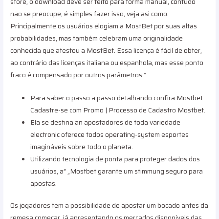
store, o download deve ser feito para forma manual, contudo
não se preocupe, é simples fazer isso, veja asi como.
Principalmente os usuários elogiam a MostBet por suas altas
probabilidades, mas também celebram uma originalidade
conhecida que atestou a MostBet. Essa licença é fácil de obter,
ao contrário das licenças italiana ou espanhola, mas esse ponto
fraco é compensado por outros parâmetros.”
Para saber o passo a passo detalhando confira Mostbet
Cadastre-se com Promo | Processo de Cadastro Mostbet.
Ela se destina an apostadores de toda variedade
electronic oferece todos operating-system esportes
imagináveis sobre todo o planeta.
Utilizando tecnologia de ponta para proteger dados dos
usuários, a” „Mostbet garante um stimmung seguro para
apostas.
Os jogadores tem a possibilidade de apostar um bocado antes da
remesa começar, já apresentando os mercados disponíveis das