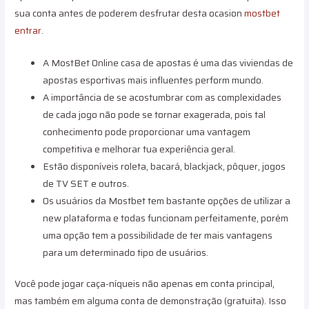
sua conta antes de poderem desfrutar desta ocasion
mostbet
entrar
.
A MostBet Online casa de apostas é uma das viviendas de
apostas esportivas mais influentes perform mundo.
A importância de se acostumbrar com as complexidades
de cada jogo não pode se tornar exagerada, pois tal
conhecimento pode proporcionar uma vantagem
competitiva e melhorar tua experiência geral.
Estão disponíveis roleta, bacará, blackjack, pôquer, jogos
de TV SET e outros.
Os usuários da Mostbet tem bastante opções de utilizar a
new plataforma e todas funcionam perfeitamente, porém
uma opção tem a possibilidade de ter mais vantagens
para um determinado tipo de usuários.
Você pode jogar caça-níqueis não apenas em conta principal,
mas também em alguma conta de demonstração (gratuita). Isso