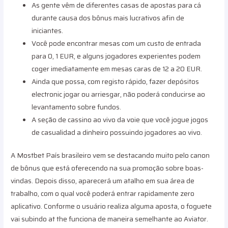
As gente vêm de diferentes casas de apostas para cá
durante causa dos bônus mais lucrativos afin de
iniciantes.
Você pode encontrar mesas com um custo de entrada
para 0, 1 EUR, e alguns jogadores experientes podem
coger imediatamente em mesas caras de 12 a 20 EUR.
Ainda que possa, com registo rápido, fazer depósitos
electronic jogar ou arriesgar, não poderá conducirse ao
levantamento sobre fundos.
A seção de cassino ao vivo da voie que você jogue jogos
de casualidad a dinheiro possuindo jogadores ao vivo.
A Mostbet País brasileiro vem se destacando muito pelo canon
de bônus que está oferecendo na sua promoção sobre boas-
vindas. Depois disso, aparecerá um atalho em sua área de
trabalho, com o qual você poderá entrar rapidamente zero
aplicativo. Conforme o usuário realiza alguma aposta, o foguete
vai subindo at the funciona de maneira semelhante ao Aviator.