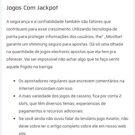
Jogos Com Jackpot
A segurança e a confiabilidade também são fatores que
contribuem para esse crescimento. Utilizando tecnologia de
ponta para proteger informações dos usuários, the” „Mostbet
garante um stimmung seguro para apostas. Dá só uma olhada
na quantidade de jogos electronic apostas que ela tem pra
oferecer. Vai ser impossível não achar algo que te faça sentir
aquele frígido na barriga.
Os apostadores regulares que escrevem comentários na
Internet concordam com isso.
A mais variedade dos jogos de cassino, fica por conta 2
slots, que têm diversos temas, experiencias de
pagamentos e recursos adicionais.
Se você ainda não ouviu falar do lendário jogo Aviator, não
deixe sobre ler o artigo completo sobre ele em nosso web
site.