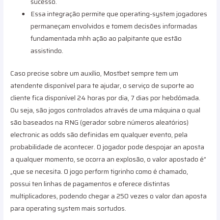
sucesso.
Essa integração permite que operating-system jogadores
permaneçam envolvidos e tomem decisões informadas
fundamentada mhh ação ao palpitante que estão
assistindo.
Caso precise sobre um auxílio, Mostbet sempre tem um
atendente disponível para te ajudar, o serviço de suporte ao
cliente fica disponível 24 horas por dia, 7 dias por hebdómada.
Ou seja, são jogos controlados através de uma máquina o qual
são baseados na RNG (gerador sobre números aleatórios)
electronic as odds são definidas em qualquer evento, pela
probabilidade de acontecer. O jogador pode despojar an aposta
a qualquer momento, se ocorra an explosão, o valor apostado é”
„que se necesita. O jogo perform tigrinho como é chamado,
possui ten linhas de pagamentos e oferece distintas
multiplicadores, podendo chegar a 250 vezes o valor dan aposta
para operating system mais sortudos.