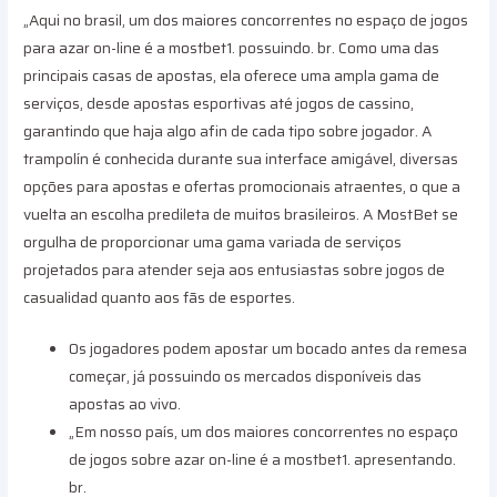
„Aqui no brasil, um dos maiores concorrentes no espaço de jogos
para azar on-line é a mostbet1. possuindo. br. Como uma das
principais casas de apostas, ela oferece uma ampla gama de
serviços, desde apostas esportivas até jogos de cassino,
garantindo que haja algo afin de cada tipo sobre jogador. A
trampolín é conhecida durante sua interface amigável, diversas
opções para apostas e ofertas promocionais atraentes, o que a
vuelta an escolha predileta de muitos brasileiros. A MostBet se
orgulha de proporcionar uma gama variada de serviços
projetados para atender seja aos entusiastas sobre jogos de
casualidad quanto aos fãs de esportes.
Os jogadores podem apostar um bocado antes da remesa
começar, já possuindo os mercados disponíveis das
apostas ao vivo.
„Em nosso país, um dos maiores concorrentes no espaço
de jogos sobre azar on-line é a mostbet1. apresentando.
br.