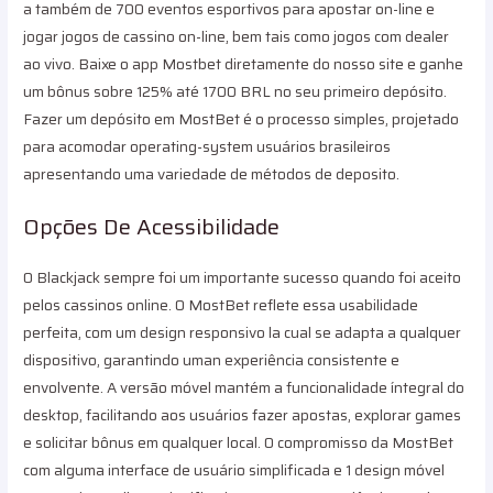
a também de 700 eventos esportivos para apostar on-line e
jogar jogos de cassino on-line, bem tais como jogos com dealer
ao vivo. Baixe o app Mostbet diretamente do nosso site e ganhe
um bônus sobre 125% até 1700 BRL no seu primeiro depósito.
Fazer um depósito em MostBet é o processo simples, projetado
para acomodar operating-system usuários brasileiros
apresentando uma variedade de métodos de deposito.
Opções De Acessibilidade
O Blackjack sempre foi um importante sucesso quando foi aceito
pelos cassinos online. O MostBet reflete essa usabilidade
perfeita, com um design responsivo la cual se adapta a qualquer
dispositivo, garantindo uman experiência consistente e
envolvente. A versão móvel mantém a funcionalidade íntegral do
desktop, facilitando aos usuários fazer apostas, explorar games
e solicitar bônus em qualquer local. O compromisso da MostBet
com alguma interface de usuário simplificada e 1 design móvel