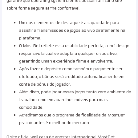
garante que operating system clientes possam utilizar o site
sobre forma segura at the confortável.
Um dos elementos de destaque é a capacidade para
assistir a transmissões de jogos ao vivo diretamente na
plataforma.
O MostBet reflete essa usabilidade perfeita, com 1 design
responsivo la cual se adapta a qualquer dispositivo,
garantindo uman experiência firme e envolvente.
Após fazer o depósito como também o pagamento ser
efetuado, o bônus será creditado automaticamente em
conta de bônus do jogador.
Além disto, pode jogar esses jogos tanto zero ambiente de
trabalho como em aparelhos móveis para mais
comodidade.
Acreditamos que o programa de fidelidade da MostBet
pra iniciantes é o melhor do mercado.
O site oficial weil casa de apostas internacional MostBet.