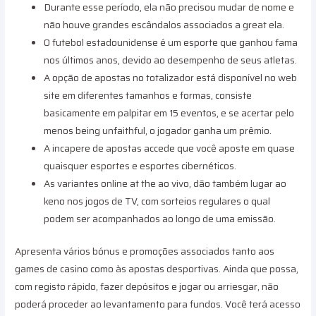
Durante esse período, ela não precisou mudar de nome e
não houve grandes escândalos associados a great ela.
O futebol estadounidense é um esporte que ganhou fama
nos últimos anos, devido ao desempenho de seus atletas.
A opção de apostas no totalizador está disponível no web
site em diferentes tamanhos e formas, consiste
basicamente em palpitar em 15 eventos, e se acertar pelo
menos being unfaithful, o jogador ganha um prêmio.
A incapere de apostas accede que você aposte em quase
quaisquer esportes e esportes cibernéticos.
As variantes online at the ao vivo, dão também lugar ao
keno nos jogos de TV, com sorteios regulares o qual
podem ser acompanhados ao longo de uma emissão.
Apresenta vários bónus e promoções associados tanto aos
games de casino como às apostas desportivas. Ainda que possa,
com registo rápido, fazer depósitos e jogar ou arriesgar, não
poderá proceder ao levantamento para fundos. Você terá acesso