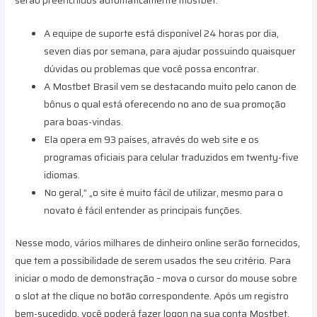
serão preenchidos automaticamente mostbet.
A equipe de suporte está disponível 24 horas por dia,
seven dias por semana, para ajudar possuindo quaisquer
dúvidas ou problemas que você possa encontrar.
A Mostbet Brasil vem se destacando muito pelo canon de
bônus o qual está oferecendo no ano de sua promoção
para boas-vindas.
Ela opera em 93 países, através do web site e os
programas oficiais para celular traduzidos em twenty-five
idiomas.
No geral,” „o site é muito fácil de utilizar, mesmo para o
novato é fácil entender as principais funções.
Nesse modo, vários milhares de dinheiro online serão fornecidos,
que tem a possibilidade de serem usados the seu critério. Para
iniciar o modo de demonstração – mova o cursor do mouse sobre
o slot at the clique no botão correspondente. Após um registro
bem-sucedido, você poderá fazer logon na sua conta Mostbet.