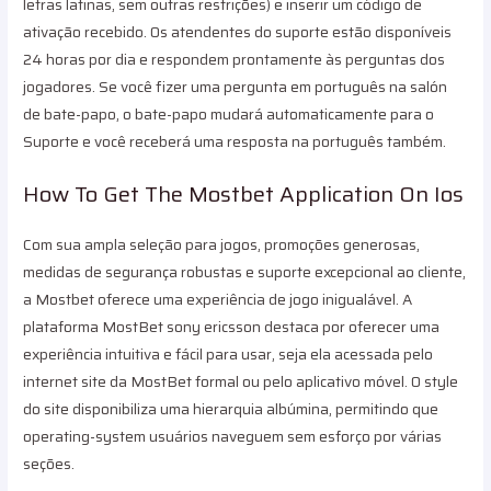
letras latinas, sem outras restrições) e inserir um código de
ativação recebido. Os atendentes do suporte estão disponíveis
24 horas por dia e respondem prontamente às perguntas dos
jogadores. Se você fizer uma pergunta em português na salón
de bate-papo, o bate-papo mudará automaticamente para o
Suporte e você receberá uma resposta na português também.
How To Get The Mostbet Application On Ios
Com sua ampla seleção para jogos, promoções generosas,
medidas de segurança robustas e suporte excepcional ao cliente,
a Mostbet oferece uma experiência de jogo inigualável. A
plataforma MostBet sony ericsson destaca por oferecer uma
experiência intuitiva e fácil para usar, seja ela acessada pelo
internet site da MostBet formal ou pelo aplicativo móvel. O style
do site disponibiliza uma hierarquia albúmina, permitindo que
operating-system usuários naveguem sem esforço por várias
seções.