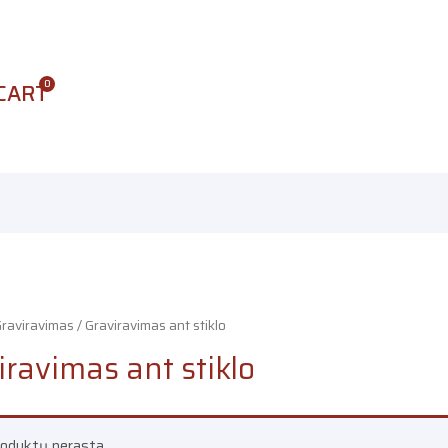
CART
raviravimas
/ Graviravimas ant stiklo
iravimas ant stiklo
oduktų nerasta.