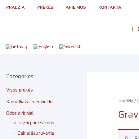
Pereiti
PRADŽIA
PREKĖS
APIE MUS
KONTAKTAI
prie
turinio
Categories
Visos prekės
Pradžia
/
G
Kamufliažai medžioklei
Grav
Odos dirbiniai
Diržai paukščiams
Dėklai šautuvams
Pr