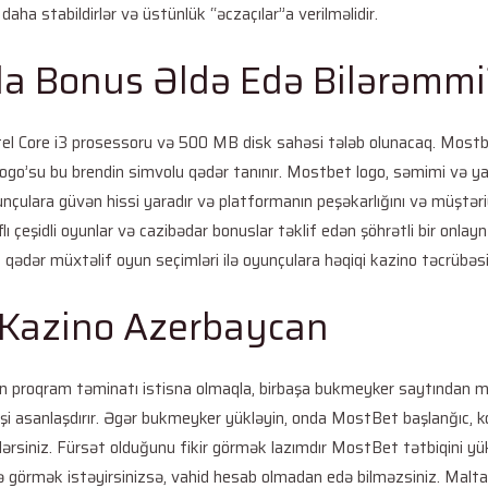
aha stabildirlər və üstünlük “əczaçılar”a verilməlidir.
a Bonus Əldə Edə Bilərəmmi
 Core i3 prosessoru və 500 MB disk sahəsi tələb olunacaq. Mostbe
go’su bu brendin simvolu qədər tanınır. Mostbet logo, səmimi və yaddaq
oyunçulara güvən hissi yaradır və platformanın peşəkarlığını və müşt
lı çeşidli oyunlar və cazibədar bonuslar təklif edən şöhrətli bir onlay
a qədər müxtəlif oyun seçimləri ilə oyunçulara həqiqi kazino təcrübəsi
 Kazino Azerbaycan
n proqram təminatı istisna olmaqla, birbaşa bukmeyker saytından 
işi asanlaşdırır. Əgər bukmeyker yükləyin, onda MostBet başlanğıc, 
bilərsiniz. Fürsət olduğunu fikir görmək lazımdır MostBet tətbiqini 
görmək istəyirsinizsə, vahid hesab olmadan edə bilməzsiniz. Malta şi