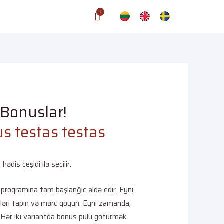
Bonuslar!
us
testas testas
dis çeşidi ilə seçilir.
proqramına tam başlanğıc əldə edir. Eyni
ələri tapın və mərc qoyun. Eyni zamanda,
r. Hər iki variantda bonus pulu götürmək