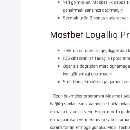
Yeri gəlmişkən, Mosbet ilk depozit
genəltmək şansınızı qaçırmayın.
Seçmək üçün 2 bonus variantı var –
Mostbet Loyallıq P
Telefon nömrəsi ilə qeydiyyatdan k
IOS cihazının istifadəçiləri proqram
Əgər siz doğrudan mərc oynamağa o
indi yükləməyi unutmayın.
Soft Google mağazaya qumar tərkibl
– Xeyr, bukmeker proqramını Mostbet saytın
bağlılıq saxlayırsınız və heç bir halda onl
etməyə üstünlük verir. Bu, internetə gediş
etməyə imkan verir. Bahis şirkətinin ümu
şəraiti təmin etməyə yönəlib. Mobil təchi