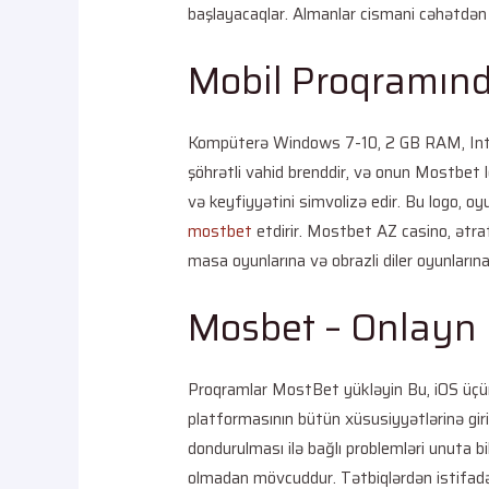
başlayacaqlar. Almanlar cismani cəhətdən d
Mobil Proqramınd
Kompüterə Windows 7-10, 2 GB RAM, Intel
şöhrətli vahid brenddir, və onun Mostbet lo
və keyfiyyətini simvolizə edir. Bu logo, 
mostbet
etdirir. Mostbet AZ casino, ətraf
masa oyunlarına və obrazli diler oyunların
Mosbet – Onlayn
Proqramlar MostBet yükləyin Bu, iOS üçü
platformasının bütün xüsusiyyətlərinə gir
dondurulması ilə bağlı problemləri unuta 
olmadan mövcuddur. Tətbiqlərdən istifadə 