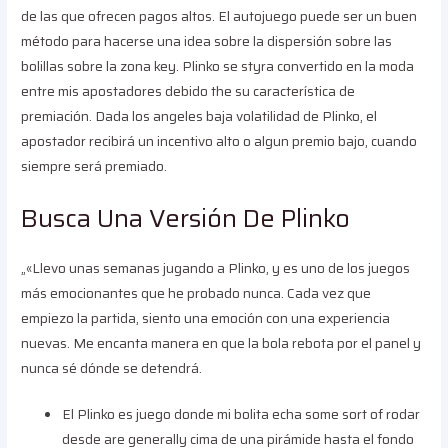
de las que ofrecen pagos altos. El autojuego puede ser un buen
método para hacerse una idea sobre la dispersión sobre las
bolillas sobre la zona key. Plinko se styra convertido en la moda
entre mis apostadores debido the su característica de
premiación. Dada los angeles baja volatilidad de Plinko, el
apostador recibirá un incentivo alto o algun premio bajo, cuando
siempre será premiado.
Busca Una Versión De Plinko
„«Llevo unas semanas jugando a Plinko, y es uno de los juegos
más emocionantes que he probado nunca. Cada vez que
empiezo la partida, siento una emoción con una experiencia
nuevas. Me encanta manera en que la bola rebota por el panel y
nunca sé dónde se detendrá.
El Plinko es juego donde mi bolita echa some sort of rodar
desde are generally cima de una pirámide hasta el fondo