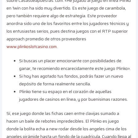
sobre Casasdeapuestas. com. «He jugado al juego en línea Plinko
en 1win con ha sido muy divertido. Es este juego de carambola,
pero también requiere algo de estrategia. Este proveedor
anordna sido uno de los favoritos entre los jugadores técnicos y
los entusiastas serios, pues destina juegos con el RTP superior
approach promedio de otros proveedores
www.plinkoslotcasino.com
.
Si buscas un placer emocionante con posibilidades de
ganar, te recomiendo encarecidamente este juego Plinko».
Si hoy has agotado tus fondos, podrás fazer un nuevo
depósito de forma realmente sencilla.
Plinko tiene su espaço en el corazón de aquellas
jugadores de casinos en línea, y por buenisimas razones.
Sí, ese juego donde las fichas caen entre clavijas sumado a
hacen un baile de rebotes impredecibles. El Plinko es juego
donde la bolita echa a new rodar desde los angeles cima de los
angeles pirámide hasta un fondo de la cuadrícula. Cuando llega al