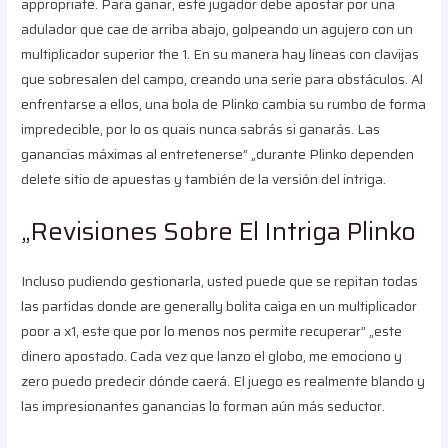
appropriate. Para ganar, este jugador debe apostar por una
adulador que cae de arriba abajo, golpeando un agujero con un
multiplicador superior the 1. En su manera hay líneas con clavijas
que sobresalen del campo, creando una serie para obstáculos. Al
enfrentarse a ellos, una bola de Plinko cambia su rumbo de forma
impredecible, por lo os quais nunca sabrás si ganarás. Las
ganancias máximas al entretenerse” „durante Plinko dependen
delete sitio de apuestas y también de la versión del intriga.
„Revisiones Sobre El Intriga Plinko
Incluso pudiendo gestionarla, usted puede que se repitan todas
las partidas donde are generally bolita caiga en un multiplicador
poor a x1, este que por lo menos nos permite recuperar” „este
dinero apostado. Cada vez que lanzo el globo, me emociono y
zero puedo predecir dónde caerá. El juego es realmente blando y
las impresionantes ganancias lo forman aún más seductor.