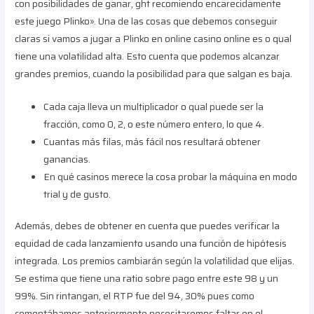
con posibilidades de ganar, ght recomiendo encarecidamente
este juego Plinko». Una de las cosas que debemos conseguir
claras si vamos a jugar a Plinko en online casino online es o qual
tiene una volatilidad alta. Esto cuenta que podemos alcanzar
grandes premios, cuando la posibilidad para que salgan es baja.
Cada caja lleva un multiplicador o qual puede ser la
fracción, como 0, 2, o este número entero, lo que 4.
Cuantas más filas, más fácil nos resultará obtener
ganancias.
En qué casinos merece la cosa probar la máquina en modo
trial y de gusto.
Además, debes de obtener en cuenta que puedes verificar la
equidad de cada lanzamiento usando una función de hipótesis
integrada. Los premios cambiarán según la volatilidad que elijas.
Se estima que tiene una ratio sobre pago entre este 98 y un
99%. Sin rintangan, el RTP fue del 94, 30% pues como
comentábamos anteriormente necesitaremos faltar en el