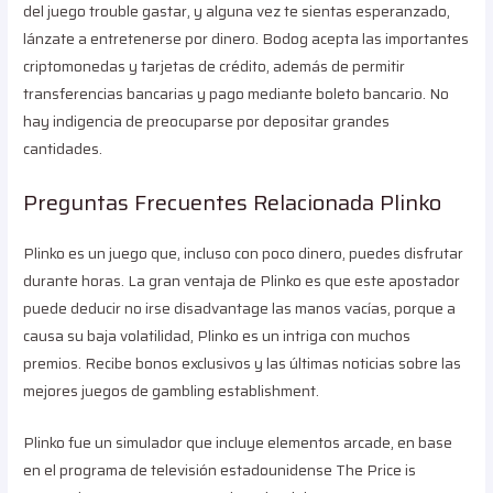
del juego trouble gastar, y alguna vez te sientas esperanzado,
lánzate a entretenerse por dinero. Bodog acepta las importantes
criptomonedas y tarjetas de crédito, además de permitir
transferencias bancarias y pago mediante boleto bancario. No
hay indigencia de preocuparse por depositar grandes
cantidades.
Preguntas Frecuentes Relacionada Plinko
Plinko es un juego que, incluso con poco dinero, puedes disfrutar
durante horas. La gran ventaja de Plinko es que este apostador
puede deducir no irse disadvantage las manos vacías, porque a
causa su baja volatilidad, Plinko es un intriga con muchos
premios. Recibe bonos exclusivos y las últimas noticias sobre las
mejores juegos de gambling establishment.
Plinko fue un simulador que incluye elementos arcade, en base
en el programa de televisión estadounidense The Price is