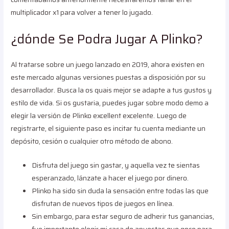
multiplicador x1 para volver a tener lo jugado.
¿dónde Se Podra Jugar A Plinko?
Al tratarse sobre un juego lanzado en 2019, ahora existen en
este mercado algunas versiones puestas a disposición por su
desarrollador. Busca la os quais mejor se adapte a tus gustos y
estilo de vida. Si os gustaria, puedes jugar sobre modo demo a
elegir la versión de Plinko excellent excelente. Luego de
registrarte, el siguiente paso es incitar tu cuenta mediante un
depósito, cesión o cualquier otro método de abono.
Disfruta del juego sin gastar, y aquella vez te sientas
esperanzado, lánzate a hacer el juego por dinero.
Plinko ha sido sin duda la sensación entre todas las que
disfrutan de nuevos tipos de juegos en línea.
Sin embargo, para estar seguro de adherir tus ganancias,