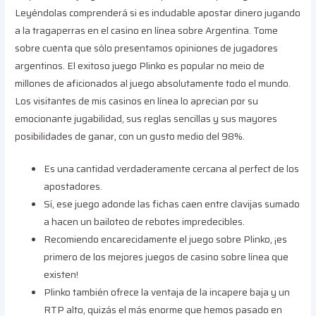
Leyéndolas comprenderá si es indudable apostar dinero jugando
a la tragaperras en el casino en línea sobre Argentina. Tome
sobre cuenta que sólo presentamos opiniones de jugadores
argentinos. El exitoso juego Plinko es popular no meio de
millones de aficionados al juego absolutamente todo el mundo.
Los visitantes de mis casinos en línea lo aprecian por su
emocionante jugabilidad, sus reglas sencillas y sus mayores
posibilidades de ganar, con un gusto medio del 98%.
Es una cantidad verdaderamente cercana al perfect de los
apostadores.
Sí, ese juego adonde las fichas caen entre clavijas sumado
a hacen un bailoteo de rebotes impredecibles.
Recomiendo encarecidamente el juego sobre Plinko, ¡es
primero de los mejores juegos de casino sobre línea que
existen!
Plinko también ofrece la ventaja de la incapere baja y un
RTP alto, quizás el más enorme que hemos pasado en