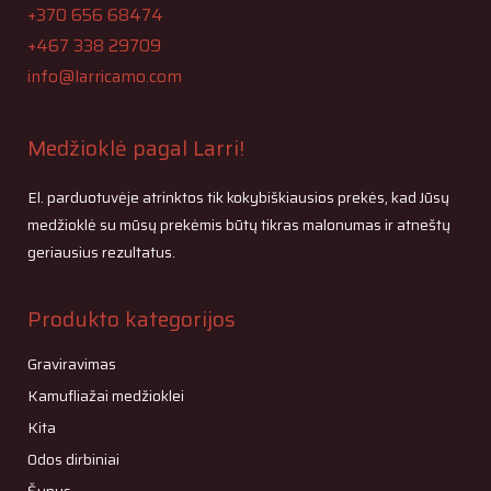
+370 656 68474
+467 338 29709
info@larricamo.com
Medžioklė pagal Larri!
El. parduotuvėje atrinktos tik kokybiškiausios prekės, kad Jūsų
medžioklė su mūsų prekėmis būtų tikras malonumas ir atneštų
geriausius rezultatus.
Produkto kategorijos
Graviravimas
Kamufliažai medžioklei
Kita
Odos dirbiniai