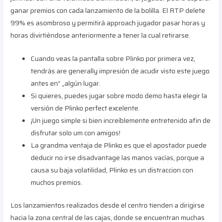
ganar premios con cada lanzamiento de la bolilla. El RTP delete
99% es asombroso y permitirá approach jugador pasar horas y
horas divirtiéndose anteriormente a tener la cual retirarse.
Cuando veas la pantalla sobre Plinko por primera vez,
tendrás are generally impresión de acudir visto este juego
antes en” „algún lugar.
Si quieres, puedes jugar sobre modo demo hasta elegir la
versión de Plinko perfect excelente.
¡Un juego simple si bien increíblemente entretenido afin de
disfrutar solo um con amigos!
La grandma ventaja de Plinko es que el apostador puede
deducir no irse disadvantage las manos vacías, porque a
causa su baja volatilidad, Plinko es un distraccion con
muchos premios.
Los lanzamientos realizados desde el centro tienden a dirigirse
hacia la zona central de las cajas, donde se encuentran muchas