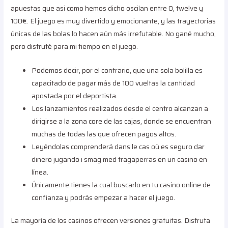
apuestas que asi como hemos dicho oscilan entre 0, twelve y
100€. El juego es muy divertido y emocionante, y las trayectorias
únicas de las bolas lo hacen aún más irrefutable. No gané mucho,
pero disfruté para mi tiempo en el juego.
Podemos decir, por el contrario, que una sola bolilla es
capacitado de pagar más de 100 vueltas la cantidad
apostada por el deportista.
Los lanzamientos realizados desde el centro alcanzan a
dirigirse a la zona core de las cajas, donde se encuentran
muchas de todas las que ofrecen pagos altos.
Leyéndolas comprenderá dans le cas où es seguro dar
dinero jugando i smag med tragaperras en un casino en
línea.
Únicamente tienes la cual buscarlo en tu casino online de
confianza y podrás empezar a hacer el juego.
La mayoría de los casinos ofrecen versiones gratuitas. Disfruta