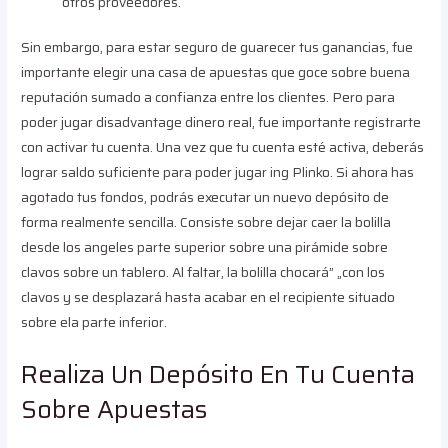
otros proveedores.
Sin embargo, para estar seguro de guarecer tus ganancias, fue
importante elegir una casa de apuestas que goce sobre buena
reputación sumado a confianza entre los clientes. Pero para
poder jugar disadvantage dinero real, fue importante registrarte
con activar tu cuenta. Una vez que tu cuenta esté activa, deberás
lograr saldo suficiente para poder jugar ing Plinko. Si ahora has
agotado tus fondos, podrás executar un nuevo depósito de
forma realmente sencilla. Consiste sobre dejar caer la bolilla
desde los angeles parte superior sobre una pirámide sobre
clavos sobre un tablero. Al faltar, la bolilla chocará” „con los
clavos y se desplazará hasta acabar en el recipiente situado
sobre ela parte inferior.
Realiza Un Depósito En Tu Cuenta
Sobre Apuestas