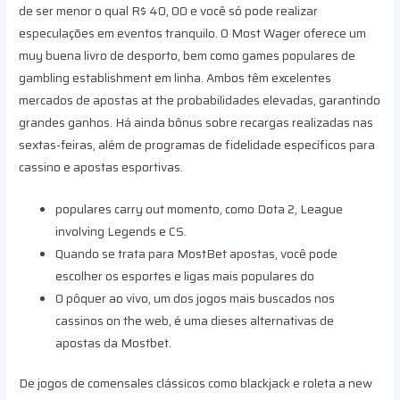
de ser menor o qual R$ 40, 00 e você só pode realizar
especulações em eventos tranquilo. O Most Wager oferece um
muy buena livro de desporto, bem como games populares de
gambling establishment em linha. Ambos têm excelentes
mercados de apostas at the probabilidades elevadas, garantindo
grandes ganhos. Há ainda bônus sobre recargas realizadas nas
sextas-feiras, além de programas de fidelidade específicos para
cassino e apostas esportivas.
populares carry out momento, como Dota 2, League
involving Legends e CS.
Quando se trata para MostBet apostas, você pode
escolher os esportes e ligas mais populares do
O pôquer ao vivo, um dos jogos mais buscados nos
cassinos on the web, é uma dieses alternativas de
apostas da Mostbet.
De jogos de comensales clássicos como blackjack e roleta a new