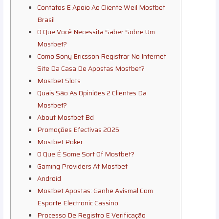
Contatos E Apoio Ao Cliente Weil Mostbet
Brasil
O Que Você Necessita Saber Sobre Um
Mostbet?
Como Sony Ericsson Registrar No Internet
Site Da Casa De Apostas Mostbet?
Mostbet Slots
Quais São As Opiniões 2 Clientes Da
Mostbet?
About Mostbet Bd
Promoções Efectivas 2025
Mostbet Poker
O Que É Some Sort Of Mostbet?
Gaming Providers At Mostbet
Android
Mostbet Apostas: Ganhe Avismal Com
Esporte Electronic Cassino
Processo De Registro E Verificação