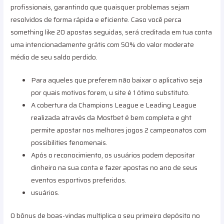
profissionais, garantindo que quaisquer problemas sejam
resolvidos de forma rápida e eficiente. Caso você perca
something like 20 apostas seguidas, será creditada em tua conta
uma intencionadamente grátis com 50% do valor moderate
médio de seu saldo perdido.
Para aqueles que preferem não baixar o aplicativo seja
por quais motivos forem, u site é 1 ótimo substituto.
A cobertura da Champions League e Leading League
realizada através da Mostbet é bem completa e ght
permite apostar nos melhores jogos 2 campeonatos com
possibilities fenomenais.
Após o reconocimiento, os usuários podem depositar
dinheiro na sua conta e fazer apostas no ano de seus
eventos esportivos preferidos.
usuários.
O bônus de boas-vindas multiplica o seu primeiro depósito no