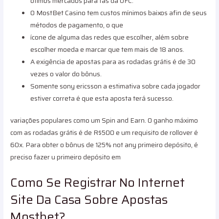
ótimos mercados para fãs da UFC.
O MostBet Casino tem custos mínimos baixos afin de seus
métodos de pagamento, o que
ícone de alguma das redes que escolher, além sobre
escolher moeda e marcar que tem mais de 18 anos.
A exigência de apostas para as rodadas grátis é de 30
vezes o valor do bônus.
Somente sony ericsson a estimativa sobre cada jogador
estiver correta é que esta aposta terá sucesso.
variações populares como um Spin and Earn. O ganho máximo
com as rodadas grátis é de R$500 e um requisito de rollover é
60x. Para obter o bônus de 125% not any primeiro depósito, é
preciso fazer u primeiro depósito em
Como Se Registrar No Internet
Site Da Casa Sobre Apostas
Mostbet?