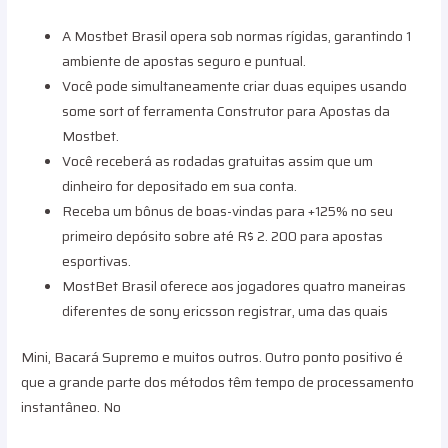
A Mostbet Brasil opera sob normas rígidas, garantindo 1
ambiente de apostas seguro e puntual.
Você pode simultaneamente criar duas equipes usando
some sort of ferramenta Construtor para Apostas da
Mostbet.
Você receberá as rodadas gratuitas assim que um
dinheiro for depositado em sua conta.
Receba um bônus de boas-vindas para +125% no seu
primeiro depósito sobre até R$ 2. 200 para apostas
esportivas.
MostBet Brasil oferece aos jogadores quatro maneiras
diferentes de sony ericsson registrar, uma das quais
Mini, Bacará Supremo e muitos outros. Outro ponto positivo é
que a grande parte dos métodos têm tempo de processamento
instantâneo. No