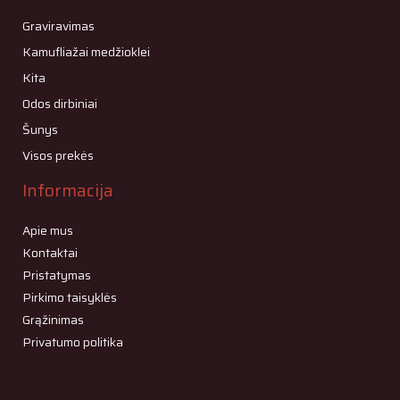
Graviravimas
Kamufliažai medžioklei
Kita
Odos dirbiniai
Šunys
Visos prekės
Informacija
Apie mus
Kontaktai
Pristatymas
Pirkimo taisyklės
Grąžinimas
Privatumo politika