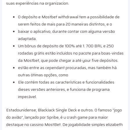
suas experiências na organizacion.
O depósito e Mostbet withdrawal tem a possibilidade de
serem feitos de mais para 20 maneiras distintos, e o
baixar o aplicativo, durante contar com alguma versão
adaptada.
Um bônus de depósito de 100% até 1. 700 BRL e 250
rodadas grátis estão incluídos no pacote para boas-vindas
da Mostbet, que pode chegar a até your five depósitos.
estão entre as cependant procuradas, mas também há
outras ótimas opções, como
Ele contém todas as características e funcionalidades
dieses versões anteriores, e funciona de programa
impecável.
Estadounidense, BlackJack Single Deck e outros. O famoso “jogo
do avião”, lançado por Spribe, é u crash game para maior
destaque no cassino MostBet. De jogabilidade simples elizabeth