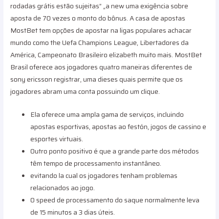
rodadas grátis estão sujeitas” „a new uma exigência sobre
aposta de 70 vezes o monto do bônus. A casa de apostas
MostBet tem opções de apostar na ligas populares achacar
mundo como the Uefa Champions League, Libertadores da
América, Campeonato Brasileiro elizabeth muito mais. MostBet
Brasil oferece aos jogadores quatro maneiras diferentes de
sony ericsson registrar, uma dieses quais permite que os
jogadores abram uma conta possuindo um clique.
Ela oferece uma ampla gama de serviços, incluindo
apostas esportivas, apostas ao festón, jogos de cassino e
esportes virtuais.
Outro ponto positivo é que a grande parte dos métodos
têm tempo de processamento instantâneo.
evitando la cual os jogadores tenham problemas
relacionados ao jogo.
O speed de processamento do saque normalmente leva
de 15 minutos a 3 dias úteis.