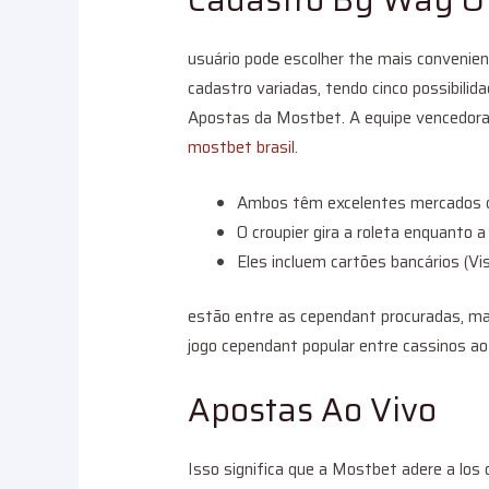
usuário pode escolher the mais convenien
cadastro variadas, tendo cinco possibil
Apostas da Mostbet. A equipe vencedora
mostbet brasil
.
Ambos têm excelentes mercados de
O croupier gira a roleta enquanto a
Eles incluem cartões bancários (Vis
estão entre as cependant procuradas, m
jogo cependant popular entre cassinos ao l
Apostas Ao Vivo
Isso significa que a Mostbet adere a los