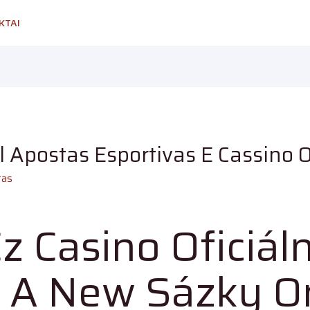
KTAI
il Apostas Esportivas E Cassino 
tas
z Casino Oficiál
í A New Sázky O