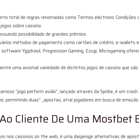
rto total de regras renomadas como Termos electronic Condições 
jogos sobre cassino.
ossuindo possibilidade de grandes prêmios.
ários métodos de pagamento como cartões de crédito, e-wallets e 
software Yggdrasil, Progression Gaming, Ezugi, Microgaming oferece
entre uma avismal variedade de distintos jogos de cassino que são 
 O famoso “jogo perform avião”, lançado através da Spribe, é um cra
nic permitindo duas” „apostas, atrai jogadores em busca de emoção
 Ao Cliente De Uma Mostbet B
dos nos cassinos on the web, é uma dasjenige alternativas de apo