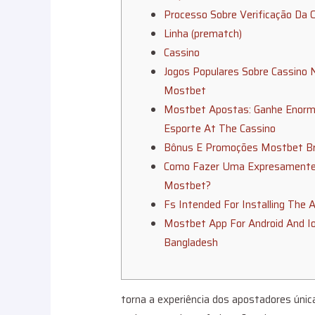
Processo Sobre Verificação Da 
Linha (prematch)
Cassino
Jogos Populares Sobre Cassino 
Mostbet
Mostbet Apostas: Ganhe Enor
Esporte At The Cassino
Bônus E Promoções Mostbet Br
Como Fazer Uma Expresament
Mostbet?
Fs Intended For Installing The 
Mostbet App For Android And Io
Bangladesh
torna a experiência dos apostadores úni