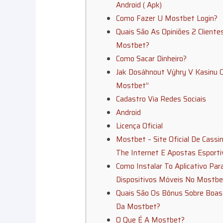
Android ( Apk)
Como Fazer U Mostbet Login?
Quais São As Opiniões 2 Cliente
Mostbet?
Como Sacar Dinheiro?
Jak Dosáhnout Výhry V Kasinu 
Mostbet”
Cadastro Via Redes Sociais
Android
Licença Oficial
Mostbet – Site Oficial De Cassi
The Internet E Apostas Esporti
Como Instalar To Aplicativo Par
Dispositivos Móveis No Mostbe
Quais São Os Bônus Sobre Boas
Da Mostbet?
O Que É A Mostbet?