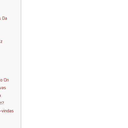
s Da
Cz
no On
vas
a
t?
-vindas