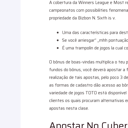
A cobertura da Winners League e Most re
campeonatos com possibilities fenomenai
propriedade da Bizbon N. Sixth is v.
Uma das características para des
Se você arriesgar” „mhh pontuação
É uma trampolín de jogos la cual c
O bônus de boas-vindas multiplica o teu
fundos do bônus, você deverá apostar a 
realização de tais apostas, pelo poco 3 
as formas de cadastro dão acesso ao bôn
variedade de jogos TOTO está disponível
clientes os quais procuram alternativas 
apostas nesta clase.
Apostar No Cyber