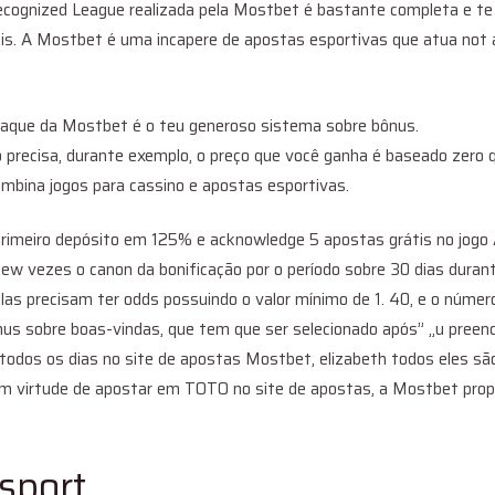
cognized League realizada pela Mostbet é bastante completa e te
s. A Mostbet é uma incapere de apostas esportivas que atua not 
taque da Mostbet é o teu generoso sistema sobre bônus.
 precisa, durante exemplo, o preço que você ganha é baseado zero 
ombina jogos para cassino e apostas esportivas.
 primeiro depósito em 125% e acknowledge 5 apostas grátis no jogo
few vezes o canon da bonificação por o período sobre 30 dias dura
delas precisam ter odds possuindo o valor mínimo de 1. 40, e o núme
us sobre boas-vindas, que tem que ser selecionado após” „u preen
 todos os dias no site de apostas Mostbet, elizabeth todos eles s
em virtude de apostar em TOTO no site de apostas, a Mostbet propo
sport