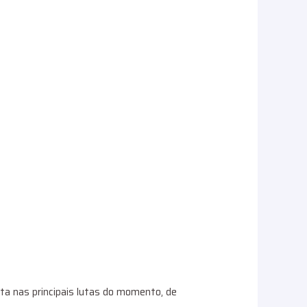
ta nas principais lutas do momento, de