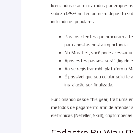
licenciados e administrados por empresa
sobre +125% no teu primeiro depósito so
incluindo os populares
Para os clientes que procuram alt
para apostas nesta importancia.
Na Mostbet, você pode acessar um
Após estes passos, será” „ligado e
Ao se registrar mhh plataforma Mo
É possível que seu celular solicite
instalação ser finalizada.
Funcionando desde this year, traz uma en
métodos de pagamento afin de atender à t
eletrônicas (Neteller, Skrill), criptomoed
Cadastro By Way O