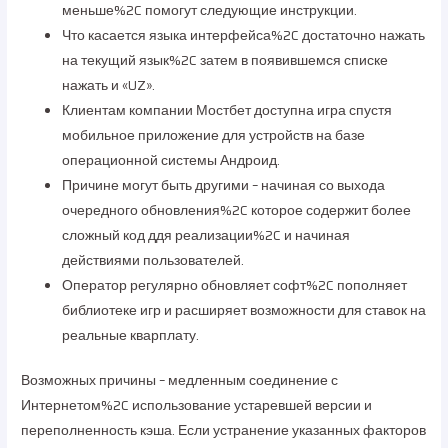
меньше%2C помогут следующие инструкции.
Что касается языка интерфейса%2C достаточно нажать
на текущий язык%2C затем в появившемся списке
нажать и «UZ».
Клиентам компании Мостбет доступна игра спустя
мобильное приложение для устройств на базе
операционной системы Андроид.
Причине могут быть другими – начиная со выхода
очередного обновления%2C которое содержит более
сложный код ддя реализации%2C и начиная
действиями пользователей.
Оператор регулярно обновляет софт%2C пополняет
библиотеке игр и расширяет возможности для ставок на
реальные кварплату.
Возможных причины – медленным соединение с
Интернетом%2C использование устаревшей версии и
переполненность кэша. Если устранение указанных факторов