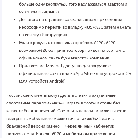
больше одну кнопку%2C того наслаждаться азартом и
чувством выигрыша.
Для этого на странице со скачиванием приложений
необходимо перейти во вкладку «iOS»%2C затем нажать
на ссылку «Инструкция».
Если в результате возникла проблема%2C а%2C
возможно%2C ее принятое юзер найдет на все том а
официальном сайте букмекерской компании.
Приложение Mostbet доступно для загрузки с
официального сайта или из App Store для устройств iOS
(для устройств Android).
Российские клиенты могут делать ставки и актуальные
спортивные переломные%2C играть в слоты и столы без
каких-либо ограничений. Составить депозит или же вывести
выигрыш с мобильного можно точно так же%2C же и с
браузерной версии казино — через личный кабинетик
пользователя. Конечно%2C и мобильном приложении