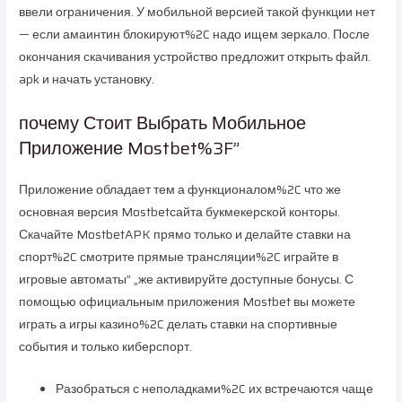
ввели ограничения. У мобильной версией такой функции нет
— если амаинтин блокируют%2C надо ищем зеркало. После
окончания скачивания устройство предложит открыть файл.
apk и начать установку.
почему Стоит Выбрать Мобильное
Приложение Mostbet%3F”
Приложение обладает тем а функционалом%2C что же
основная версия Mostbetсайта букмекерской конторы.
Скачайте MostbetAPK прямо только и делайте ставки на
спорт%2C смотрите прямые трансляции%2C играйте в
игровые автоматы” „же активируйте доступные бонусы. С
помощью официальным приложения Mostbet вы можете
играть а игры казино%2C делать ставки на спортивные
события и только киберспорт.
Разобраться с неполадками%2C их встречаются чаще