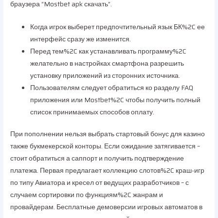
браузера “Mostbet apk скачать”.
Когда игрок выберет предпочтительный язык БК%2C ее
интерфейс сразу же изменится.
Перед тем%2C как устанавливать программу%2C
желательно в настройках смартфона разрешить
установку приложений из сторонних источника.
Пользователям следует обратиться ко разделу FAQ
приложения или Mostbet%2C чтобы получить полный
список принимаемых способов оплату.
При пополнении нельзя выбрать стартовый бонус для казино
также букмекерской конторы. Если ожидание затягивается –
стоит обратиться а саппорт и получить подтверждение
платежа. Первая предлагает коллекцию слотов%2C краш-игр
по типу Авиатора и кресел от ведущих разработчиков – с
случаем сортировки по функциям%2C жанрам и
провайдерам. Бесплатные демоверсии игровых автоматов в