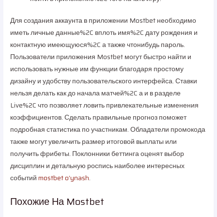
Для создания аккаунта в приложении Mostbet необходимо
иметь личные данные%2C вплоть имя%2C дату рождения и
контактную имеющуюся%2C а также чтонибудь пароль.
Пользователи приложения Mostbet могут быстро найти и
использовать нужные им функции благодаря простому
дизайну и удобству пользовательского интерфейса. Ставки
нельзя делать как до начала матчей%2C а и в разделе
Live%2C что позволяет ловить привлекательные изменения
коэффициентов. Сделать правильные прогноз поможет
подробная статистика по участникам. Обладатели промокода
также могут увеличить размер итоговой выплаты или
получить фрибеты. Поклонники беттинга оценят выбор
дисциплин и детальную роспись наиболее интересных
событий
mostbet o’ynash
.
Похожие На Mostbet