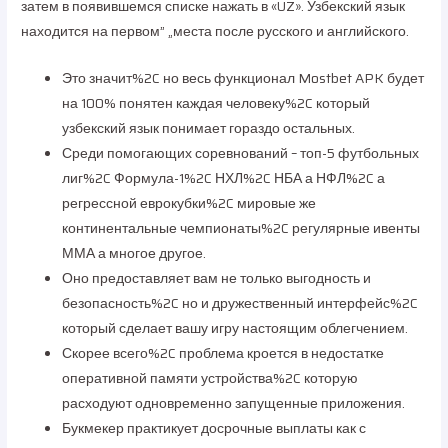
затем в появившемся списке нажать в «UZ». Узбекский язык
находится на первом” „места после русского и английского.
Это значит%2C но весь функционал Mostbet APK будет
на 100% понятен каждая человеку%2C который
узбекский язык понимает гораздо остальных.
Среди помогающих соревнований – топ-5 футбольных
лиг%2C Формула-1%2C НХЛ%2C НБА а НФЛ%2C а
регрессной еврокубки%2C мировые же
континентальные чемпионаты%2C регулярные ивенты
ММА а многое другое.
Оно предоставляет вам не только выгодность и
безопасность%2C но и дружественный интерфейс%2C
который сделает вашу игру настоящим облегчением.
Скорее всего%2C проблема кроется в недостатке
оперативной памяти устройства%2C которую
расходуют одновременно запущенные приложения.
Букмекер практикует досрочные выплаты как с