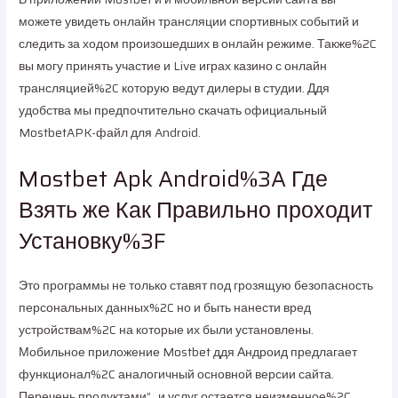
можете увидеть онлайн трансляции спортивных событий и
следить за ходом произошедших в онлайн режиме. Также%2C
вы могу принять участие и Live играх казино с онлайн
трансляцией%2C которую ведут дилеры в студии. Ддя
удобства мы предпочтительно скачать официальный
MostbetAPK-файл для Android.
Mostbet Apk Android%3A Где
Взять же Как Правильно проходит
Установку%3F
Это программы не только ставят под грозящую безопасность
персональных данных%2C но и быть нанести вред
устройствам%2C на которые их были установлены.
Мобильное приложение Mostbet ддя Андроид предлагает
функционал%2C аналогичный основной версии сайта.
Перечень продуктами” „и услуг остается неизменное%2C