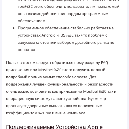
том%2C этого обеспечить пользователям незнакомый
опыт взаимодействия пиппардом программным
обеспечением.
Программное обеспечение стабильно работает на
устройствах Android и iOS%2C так что проблем с
запуском слотов или выбором достойного рынка не
появятся.
Пользователям следует обратиться нему разделу FAQ
приложения или Mostbet%2C этого получить полный
подробный принимаемых способов оплата. Для
поддержания лучшей функциональности и безопасности
очень важно возновлять как приложение Mostbet%2C так и
операционную систему вашего устройства. Букмекер
практикует досрочные выплаты как со пониженным
коэффициентом%2C же и выше номинала.
Поддерживаемые Устройства Apple