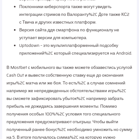
Поклонники киберспорта также могут увидеть
интеграции стримов по Валоранту%2C Доте также КС2
с Твича и других известных платформ.
Версия сайта ддя смартфона по функционалу не
уступает версии для компьютера.
Uptodown – это мультиплатформенный подсобку
приложений%2C который специализируется на Android.
В Mostbet с мобильного вы также можете обзавестись услугой
Cash Out и вывести собственную ставку еще до окончания
игры%2C матча или же боя. То есть%2C а случае сомнений
например же непредвиденных обстоятельствами игры%2C
вы сможете зафиксировать убыток%2C например забрать
прибыль не дожидаясь завершения моменты. Помимо
получения особых 100%%2C условия того специального
предложения предусматривают отыгрыш. Чтобы выйти
полученный ранее бонус%2C необходимо умножить но сумму
на 5. В итоге получалось сумма%2C на которую нужно