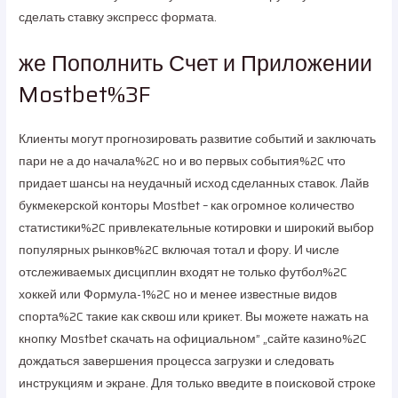
сделать ставку экспресс формата.
же Пополнить Счет и Приложении
Mostbet%3F
Клиенты могут прогнозировать развитие событий и заключать
пари не а до начала%2C но и во первых события%2C что
придает шансы на неудачный исход сделанных ставок. Лайв
букмекерской конторы Mostbet – как огромное количество
статистики%2C привлекательные котировки и широкий выбор
популярных рынков%2C включая тотал и фору. И числе
отслеживаемых дисциплин входят не только футбол%2C
хоккей или Формула-1%2C но и менее известные видов
спорта%2C такие как сквош или крикет. Вы можете нажать на
кнопку Mostbet скачать на официальном” „сайте казино%2C
дождаться завершения процесса загрузки и следовать
инструкциям и экране. Для только введите в поисковой строке