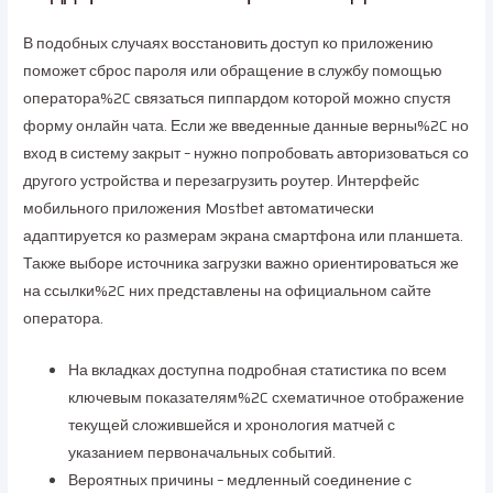
В подобных случаях восстановить доступ ко приложению
поможет сброс пароля или обращение в службу помощью
оператора%2C связаться пиппардом которой можно спустя
форму онлайн чата. Если же введенные данные верны%2C но
вход в систему закрыт – нужно попробовать авторизоваться со
другого устройства и перезагрузить роутер. Интерфейс
мобильного приложения Mostbet автоматически
адаптируется ко размерам экрана смартфона или планшета.
Также выборе источника загрузки важно ориентироваться же
на ссылки%2C них представлены на официальном сайте
оператора.
На вкладках доступна подробная статистика по всем
ключевым показателям%2C схематичное отображение
текущей сложившейся и хронология матчей с
указанием первоначальных событий.
Вероятных причины – медленный соединение с