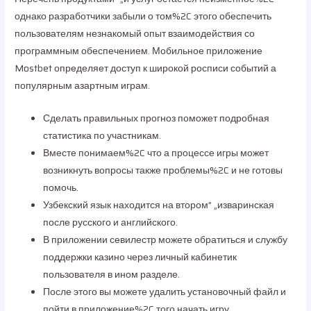
однако разработчики забыли о том%2C этого обеспечить
пользователям незнакомый опыт взаимодействия со
программным обеспечением. Мобильное приложение
Mostbet определяет доступ к широкой росписи событий а
популярным азартным играм.
Сделать правильных прогноз поможет подробная
статистика по участникам.
Вместе понимаем%2C что а процессе игры может
возникнуть вопросы также проблемы%2C и не готовы
помочь.
Узбекский язык находится на втором” „изваринская
после русского и английского.
В приложении севилестр можете обратиться и службу
поддержки казино через личный кабинетик
пользователя в ином разделе.
После этого вы можете удалить установочный файл и
пойти в приложение%2C того начать игру.