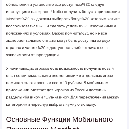
обновления и установите все доступные%2C следуя
инструкциям на экране. Чтобы получить бонус в приложении
Mostbet%2C вы должны выбирать бонус%2C которым хотите
воспользоваться%2C и сделать условия%2C изложенные а
положениях и условиях. Важно помнить%2C но не все
экспериентальные оплаты могут быть доступны во двух
странах и частях%2C и доступность либо отличаться в
зависимости от юрисдикции.
У начинающих игроков есть возможность получить новый
опыт со минимальными вложениями – в отдельных играх
номинал ставки равным всего 10 рублям. В мобильном
приложении Mostbet для игроков из России доступны
разделы «Казино» и «Live-казино». Для переключения между
категориями чересчур выбрать нужную вкладку.
Основные Функции Мобильного