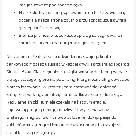
kasyno zawsze pod spodem ręką.
Nasze slottica poglądy są dowodem na to, że zawodnicy
doceniają naszą stronę zbytnio przyjazność użytkownika i
górnej jakości zabawy.
Slottica pl umożliwia, że każde sprawy są szyfrowane i
chronione przed nieautoryzowanym dostępem.
Nie zapomnij, że dostęp do odwiedzenia swojego konta
bankowego możesz uzyskać w każdej chwili, korzystając spośród
Slottica Вход. Dla oryginalnych użytkowników dostępny wydaje
się być szczególny premia powitalny, który można aktywować po
slottica logowanie. Wystarczy zarejestrować się i dokonać
krytycznej wpłaty, aby otrzymać dodatkowe środki do rozrywki.
Regularne zniżki i turnieje czekają na każdym etapie,
zapewniając ciągłą emocję i możliwość wygrania wciąż
większych nagród. Slottica owo położenie, dokąd pasja do
zakładów muzycznych i komputerów kasynowych okazuje się
nadal bardziej ekscytująca.