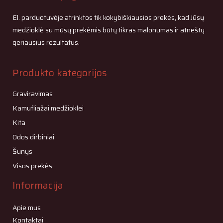
El. parduotuvėje atrinktos tik kokybiškiausios prekės, kad Jūsų
medžioklė su mūsų prekėmis būtų tikras malonumas ir atneštų
geriausius rezultatus.
Produkto kategorijos
Graviravimas
Kamufliažai medžioklei
Kita
Odos dirbiniai
Šunys
Visos prekės
Informacija
Apie mus
Kontaktai