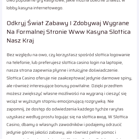
lobby kasyna internetowego.
Odkryj Świat Zabawy I Zdobywaj Wygrane
Na Formalnej Stronie Www Kasyna Slottica
Nasz Kraj
Bez względu na owo, czy korzystasz spośród slottica logowanie
na telefonie, lub preferujesz slottica casino login na laptopie,
nasza strona zapewnia płynne i intuicyjne doświadczenie.
Slottica Casino oferuje nie zaakceptować jedynie darmowe spiny,
ale również interesujące bonusy powitalne. Dzięki przedtem
możesz zwiększyć własne możliwości na wygraną i cieszyć się
wciąż w wyższym stopniu emocjonującą rozgrywką. Nie
zapomnij, że dostęp do odwiedzenia każdego tychże rarytas
uzyskasz według prostu logując się na slottica вход. W Slottica
Casino, dbamy o własnych zawodników i podajemy odrzucić
jedynie górnej jakości zabawy, ale również pełne pomoc i