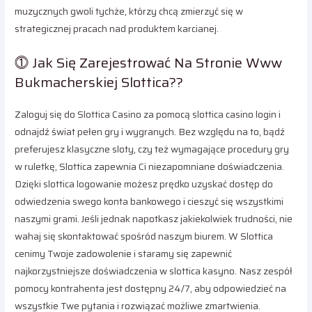
muzycznych gwoli tychże, którzy chcą zmierzyć się w
strategicznej pracach nad produktem karcianej.
⓵ Jak Się Zarejestrować Na Stronie Www
Bukmacherskiej Slottica??
Zaloguj się do Slottica Casino za pomocą slottica casino login i
odnajdź świat pełen gry i wygranych. Bez względu na to, bądź
preferujesz klasyczne sloty, czy też wymagające procedury gry
w ruletkę, Slottica zapewnia Ci niezapomniane doświadczenia.
Dzięki slottica logowanie możesz prędko uzyskać dostęp do
odwiedzenia swego konta bankowego i cieszyć się wszystkimi
naszymi grami. Jeśli jednak napotkasz jakiekolwiek trudności, nie
wahaj się skontaktować spośród naszym biurem. W Slottica
cenimy Twoje zadowolenie i staramy się zapewnić
najkorzystniejsze doświadczenia w slottica kasyno. Nasz zespół
pomocy kontrahenta jest dostępny 24/7, aby odpowiedzieć na
wszystkie Twe pytania i rozwiązać możliwe zmartwienia.