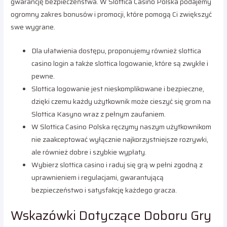
gwarancję bezpieczeństwa. W Slottica Casino Polska podajemy
ogromny zakres bonusów i promocji, które pomogą Ci zwiększyć
swe wygrane.
Dla ułatwienia dostępu, proponujemy również slottica
casino login a także slottica logowanie, które są zwykłe i
pewne.
Slottica logowanie jest nieskomplikowane i bezpieczne,
dzięki czemu każdy użytkownik może cieszyć się grom na
Slottica Kasyno wraz z pełnym zaufaniem.
W Slottica Casino Polska ręczymy naszym użytkownikom
nie zaakceptować wyłącznie najkorzystniejsze rozrywki,
ale również dobre i szybkie wypłaty.
Wybierz slottica casino i raduj się grą w pełni zgodną z
uprawnieniem i regulacjami, gwarantującą
bezpieczeństwo i satysfakcję każdego gracza.
Wskazówki Dotyczące Doboru Gry