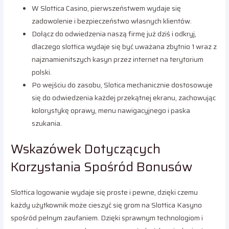
W Slottica Casino, pierwszeństwem wydaje się
zadowolenie i bezpieczeństwo własnych klientów.
Dołącz do odwiedzenia naszą firmę już dziś i odkryj,
dlaczego slottica wydaje się być uważana zbytnio 1 wraz z
najznamienitszych kasyn przez internet na terytorium
polski.
Po wejściu do zasobu, Slotica mechanicznie dostosowuje
się do odwiedzenia każdej przekątnej ekranu, zachowując
kolorystykę oprawy, menu nawigacyjnego i paska
szukania.
Wskazówek Dotyczących
Korzystania Spośród Bonusów
Slottica logowanie wydaje się proste i pewne, dzięki czemu
każdy użytkownik może cieszyć się grom na Slottica Kasyno
spośród pełnym zaufaniem. Dzięki sprawnym technologiom i