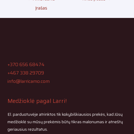
Įrašas
+370 656 68474
+467 338 29709
info@larricamo.com
Medžioklė pagal Larri!
El. parduotuvėje atrinktos tik kokybiškiausios prekės, kad Jūsų
medžioklė su mūsų prekėmis būtų tikras malonumas ir atneštų
geriausius rezultatus.