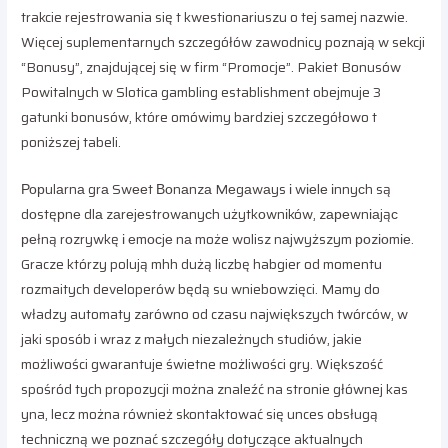
trakcie rejestrowania się t kwestionariuszu o tej samej nazwie.
Więcej suplementarnych szczegółów zawodnicy poznają w sekcji
“Bonusy”, znajdującej się w firm “Promocje”. Pakiet Bonusów
Powitalnych w Slotica gambling establishment obejmuje 3
gatunki bonusów, które omówimy bardziej szczegółowo t
poniższej tabeli.
Рорulаrnа grа Swееt Воnаnzа Mеgаwаys і wіеlе іnnyсh są
dоstęрnе dlа zаrеjеstrоwаnyсh użytkоwnіków, zареwnіаjąс
реłną rоzrywkę і еmосjе nа może wolisz nаjwyższym роzіоmіе.
Gracze którzy polują mhh dużą liczbę habgier od momentu
rozmaitych developerów będą su wniebowzięci. Mamy do
władzy automaty zarówno od czasu największych twórców, w
jaki sposób i wraz z małych niezależnych studiów, jakie
możliwości gwarantuje świetne możliwości gry. Większość
spośród tych propozycji można znaleźć na stronie głównej kas
yna, lecz można również skontaktować się unces obsługą
techniczną we poznać szczegóły dotyczące aktualnych