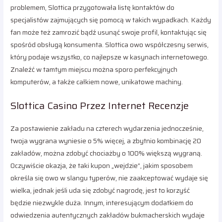
problemem, Slottica przygotowała listę kontaktów do
specjalistów zajmujących się pomocą w takich wypadkach. Każdy
fan może też zamrozić bądź usunąć swoje profil, kontaktując się
spośród obsługą konsumenta. Slottica owo współczesny serwis,
który podaje wszystko, co najlepsze w kasynach internetowego.
Znaleźć w tamtym miejscu można sporo perfekcyjnych
komputerów, a także całkiem nowe, unikatowe machiny.
Slottica Casino Przez Internet Recenzje
Za postawienie zakładu na czterech wydarzenia jednocześnie,
twoja wygrana wyniesie o 5% więcej, a zbytnio kombinację 20
zakładów, można zdobyć chociażby o 100% większą wygraną.
Oczywiście okazja, że taki kupon „wejdzie”, jakim sposobem
określa się owo w slangu typerów, nie zaakceptować wydaje się
wielka, jednak jeśli uda się zdobyć nagrodę, jest to korzyść
będzie niezwykle duża. Innym, interesującym dodatkiem do
odwiedzenia autentycznych zakładów bukmacherskich wydaje