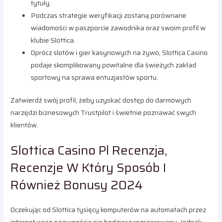
tytuły.
Podczas strategie weryfikacji zostaną porównane
wiadomości w paszporcie zawodnika oraz swoim profil w
klubie Slottica.
Oprócz slotów i gier kasynowych na żywo, Slottica Casino
podaje skomplikowany powitalne dla świeżych zakład
sportowy na sprawa entuzjastów sportu.
Zatwierdź swój profil, żeby uzyskać dostęp do darmowych
narzędzi biznesowych Trustpilot i świetnie poznawać swych
klientów.
Slottica Casino Pl Recenzja,
Recenzje W Który Sposób I
Również Bonusy 2024
Oczekując od Slottica tysięcy komputerów na automatach przez