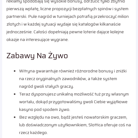
reklamy spodobają się wysokie bonusy, odrzucić tylko zbytnio
pierwszą wpłatę, liczne propozycji bezpłatnych spinów i system
partnerski. Pule nagród w turniejach potrafią przekroczyć milion
złotych i w każdej sytuacji wydaje się katalogów kilkanaście
jednocześnie. Całości dopełniają pewne loterie dające kolejne
okazje na interesujące wygrane.
Zabawy Na Żywo
Witryna gwarantuje również różnorodne bonusy i zniżki
na rzecz oryginalnych zawodników, a także system
nagród gwoli stałych graczy.
Teraz dysponujesz unikalną możliwość tuż przy własnym
wortalu, dokąd przygotowaliśmy gwoli Ciebie wyjątkowe
kasyno pod spodem żywo.
Bez względu na owo, bądź jesteś nowatorskim graczem,
lub doświadczonym użytkownikiem, Slottica oferuje coś na
rzecz każdego.