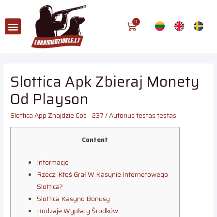
Slottica Apk Zbieraj Monety
Od Playson
Slottica App Znajdzie Coś - 237
/ Autorius
testas testas
Content
Informacje
Rzecz: Ktoś Grał W Kasynie Internetowego
Slottica?
Slottica Kasyno Bonusy
Rodzaje Wypłaty Środków