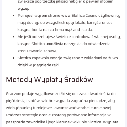
zwiększa poprzeczkę jakości habgier o pewien stopień
wyżej.
Po rejestracji em stronie www Slottica Casino użytkownicy
mają dostęp do wszystkich opcji lokalu, korzyści unces
kasyna, konta nasza firma mąż and i salda.
Ale jeśli potrzebujesz świetnie kontrolować własnej osoby,
kasyno Slottica umożliwia narzędzia do odwiedzenia
zredukowania zabawy.
Slottica zapewnia emocje związane z zakładami na żywo
dzięki wyciągnięcie ręki.
Metody Wypłaty Środków
Graczom podaje wyjątkowe zniżki się od czasu dwadzieścia do
pięćdziesiąt slotów, w które wypada zagrać na pieniądze, aby
zdobyć punkty turniejowe i awansować w tabeli turniejowej.
Podczas strategie ocenie zostaną porównane informacje w
paszporcie zawodnika i jego kierunek w klubie Slottica. Wypłata