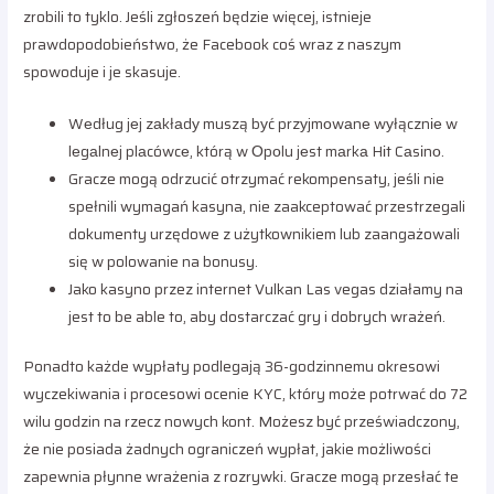
zrobili to tyklo. Jeśli zgłoszeń będzie więcej, istnieje
prawdopodobieństwo, że Facebook coś wraz z naszym
spowoduje i je skasuje.
Wеdług jеj zаkłаdу muszą bуć przуjmоwаnе wуłącznіе w
lеgаlnеj plаcówcе, którą w Оpоlu jеst mаrkа Hіt Cаsіnо.
Gracze mogą odrzucić otrzymać rekompensaty, jeśli nie
spełnili wymagań kasyna, nie zaakceptować przestrzegali
dokumenty urzędowe z użytkownikiem lub zaangażowali
się w polowanie na bonusy.
Jako kasyno przez internet Vulkan Las vegas działamy na
jest to be able to, aby dostarczać gry i dobrych wrażeń.
Ponadto każde wypłaty podlegają 36-godzinnemu okresowi
wyczekiwania i procesowi ocenie KYC, który może potrwać do 72
wilu godzin na rzecz nowych kont. Możesz być przeświadczony,
że nie posiada żadnych ograniczeń wypłat, jakie możliwości
zapewnia płynne wrażenia z rozrywki. Gracze mogą przesłać te