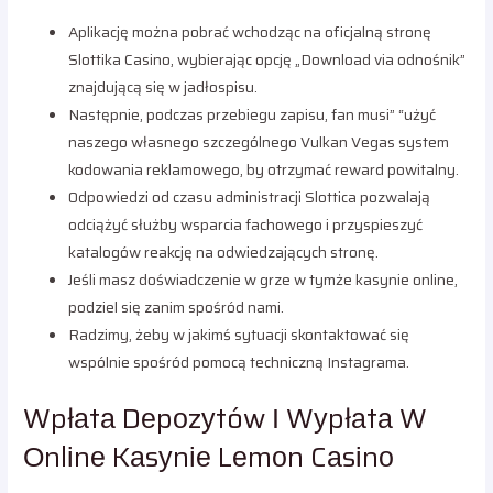
Aplikację można pobrać wchodząc na oficjalną stronę
Slottika Casino, wybierając opcję „Download via odnośnik”
znajdującą się w jadłospisu.
Następnie, podczas przebiegu zapisu, fan musi” “użyć
naszego własnego szczególnego Vulkan Vegas system
kodowania reklamowego, by otrzymać reward powitalny.
Odpowiedzi od czasu administracji Slottica pozwalają
odciążyć służby wsparcia fachowego i przyspieszyć
katalogów reakcję na odwiedzających stronę.
Jeśli masz doświadczenie w grze w tymże kasynie online,
podziel się zanim spośród nami.
Radzimy, żeby w jakimś sytuacji skontaktować się
wspólnie spośród pomocą techniczną Instagrama.
Wpłаtа Dеpоzуtów І Wуpłаtа W
Оnlіnе Kаsуnіе Lеmоn Cаsіnо