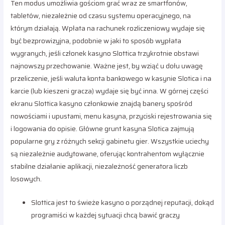
Ten modus umożliwia gościom grać wraz ze smartfonów,
tabletów, niezależnie od czasu systemu operacyjnego, na
którym działają. Wpłata na rachunek rozliczeniowy wydaje się
być bezprowizyjna, podobnie w jaki to sposób wypłata
wygranych, jeśli członek kasyno Slottica trzykrotnie obstawi
najnowszy przechowanie. Ważne jest, by wziąć u dołu uwagę
przeliczenie, jeśli waluta konta bankowego w kasynie Slotica i na
karcie (lub kieszeni gracza) wydaje się być inna. W górnej części
ekranu Slottica kasyno członkowie znajdą banery spośród
nowościami i upustami, menu kasyna, przyciski rejestrowania się
i logowania do opisie. Główne grunt kasyna Slotica zajmują
popularne gry z różnych sekcji gabinetu gier. Wszystkie uciechy
są niezależnie audytowane, oferując kontrahentom wyłącznie
stabilne działanie aplikacji, niezależność generatora liczb
losowych.
Slottica jest to świeże kasyno o porządnej reputacji, dokąd
programiści w każdej sytuacji chcą bawić graczy