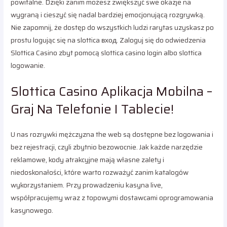
powitalne. Dzięki zanim możesz zwiększyć swe okazje na
wygraną i cieszyć się nadal bardziej emocjonującą rozgrywką.
Nie zapomnij, że dostęp do wszystkich ludzi rarytas uzyskasz po
prostu logując się na slottica вход. Zaloguj się do odwiedzenia
Slottica Casino zbyt pomocą slottica casino login albo slottica
logowanie.
Slottica Casino Aplikacja Mobilna –
Graj Na Telefonie I Tablecie!
U nas rozrywki mężczyzna the web są dostępne bez logowania i
bez rejestracji, czyli zbytnio bezowocnie. Jak każde narzędzie
reklamowe, kody atrakcyjne mają własne zalety i
niedoskonałości, które warto rozważyć zanim katalogów
wykorzystaniem. Przy prowadzeniu kasyna live,
współpracujemy wraz z topowymi dostawcami oprogramowania
kasynowego.