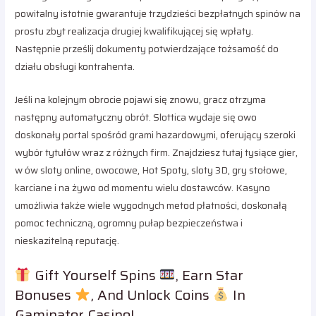
powitalny istotnie gwarantuje trzydzieści bezpłatnych spinów na
prostu zbyt realizacja drugiej kwalifikującej się wpłaty.
Następnie prześlij dokumenty potwierdzające tożsamość do
działu obsługi kontrahenta.
Jeśli na kolejnym obrocie pojawi się znowu, gracz otrzyma
następny automatyczny obrót. Slottica wydaje się owo
doskonały portal spośród grami hazardowymi, oferujący szeroki
wybór tytułów wraz z różnych firm. Znajdziesz tutaj tysiące gier,
w ów sloty online, owocowe, Hot Spoty, sloty 3D, gry stołowe,
karciane i na żywo od momentu wielu dostawców. Kasyno
umożliwia także wiele wygodnych metod płatności, doskonałą
pomoc techniczną, ogromny pułap bezpieczeństwa i
nieskazitelną reputację.
Gift Yourself Spins
, Earn Star
Bonuses
, And Unlock Coins
In
Gaminator Casino!