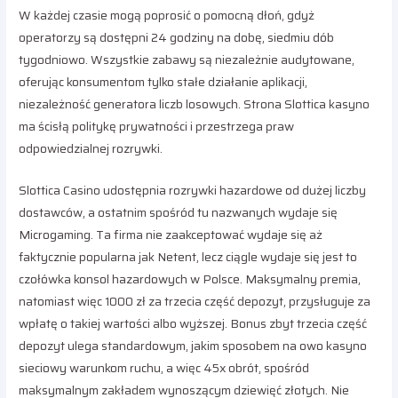
W każdej czasie mogą poprosić o pomocną dłoń, gdyż
operatorzy są dostępni 24 godziny na dobę, siedmiu dób
tygodniowo. Wszystkie zabawy są niezależnie audytowane,
oferując konsumentom tylko stałe działanie aplikacji,
niezależność generatora liczb losowych. Strona Slottica kasyno
ma ścisłą politykę prywatności i przestrzega praw
odpowiedzialnej rozrywki.
Slottica Casino udostępnia rozrywki hazardowe od dużej liczby
dostawców, a ostatnim spośród tu nazwanych wydaje się
Microgaming. Ta firma nie zaakceptować wydaje się aż
faktycznie popularna jak Netent, lecz ciągle wydaje się jest to
czołówka konsol hazardowych w Polsce. Maksymalny premia,
natomiast więc 1000 zł za trzecia część depozyt, przysługuje za
wpłatę o takiej wartości albo wyższej. Bonus zbyt trzecia część
depozyt ulega standardowym, jakim sposobem na owo kasyno
sieciowy warunkom ruchu, a więc 45x obrót, spośród
maksymalnym zakładem wynoszącym dziewięć złotych. Nie