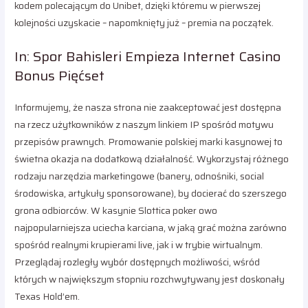
kodem polecającym do Unibet, dzięki któremu w pierwszej
kolejności uzyskacie – napomknięty już – premia na początek.
In: Spor Bahisleri Empieza Internet Casino
Bonus Pięćset
Informujemy, że nasza strona nie zaakceptować jest dostępna
na rzecz użytkowników z naszym linkiem IP spośród motywu
przepisów prawnych. Promowanie polskiej marki kasynowej to
świetna okazja na dodatkową działalność. Wykorzystaj różnego
rodzaju narzędzia marketingowe (banery, odnośniki, social
środowiska, artykuły sponsorowane), by docierać do szerszego
grona odbiorców. W kasynie Slottica poker owo
najpopularniejsza uciecha karciana, w jaką grać można zarówno
spośród realnymi krupierami live, jak i w trybie wirtualnym.
Przeglądaj rozległy wybór dostępnych możliwości, wśród
których w największym stopniu rozchwytywany jest doskonały
Texas Hold’em.