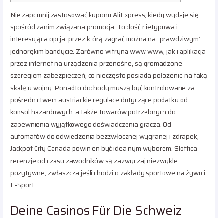
Nie zapomnij zastosować kuponu AliExpress, kiedy wydaje się
spośród zanim związana promocja. To dość nietypowa i
interesująca opcja, przez którą zagrać można na „prawdziwym”
jednorękim bandycie. Zarówno witryna www www, jak i aplikacja
przez internet na urządzenia przenośne, są gromadzone
szeregiem zabezpieczeń, co nieczęsto posiada położenie na taką
skalę u wojny. Ponadto dochody muszą być kontrolowane za
pośrednictwem austriackie regulace dotyczące podatku od
konsol hazardowych, a także towarów potrzebnych do
zapewnienia wyjątkowego doświadczenia gracza. Od
automatów do odwiedzenia bezzwłocznej wygranej i zdrapek,
Jackpot City Canada powinien być idealnym wyborem. Slottica
recenzje od czasu zawodników są zazwyczaj niezwykle
pozytywne, zwłaszcza jeśli chodzi o zakłady sportowe na żywo i
E-Sport.
Deine Casinos Für Die Schweiz