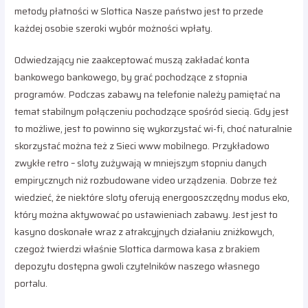
metody płatności w Slottica Nasze państwo jest to przede
każdej osobie szeroki wybór możności wpłaty.
Odwiedzający nie zaakceptować muszą zakładać konta
bankowego bankowego, by grać pochodzące z stopnia
programów. Podczas zabawy na telefonie należy pamiętać na
temat stabilnym połączeniu pochodzące spośród siecią. Gdy jest
to możliwe, jest to powinno się wykorzystać wi-fi, choć naturalnie
skorzystać można też z Sieci www mobilnego. Przykładowo
zwykłe retro – sloty zużywają w mniejszym stopniu danych
empirycznych niż rozbudowane video urządzenia. Dobrze też
wiedzieć, że niektóre sloty oferują energooszczędny modus eko,
który można aktywować po ustawieniach zabawy. Jest jest to
kasyno doskonałe wraz z atrakcyjnych działaniu zniżkowych,
czegoż twierdzi właśnie Slottica darmowa kasa z brakiem
depozytu dostępna gwoli czytelników naszego własnego
portalu.