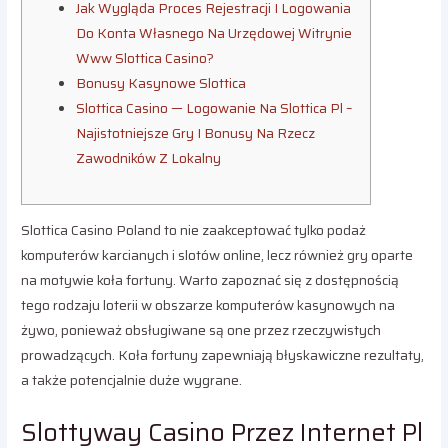
Jak Wygląda Proces Rejestracji I Logowania
Do Konta Własnego Na Urzędowej Witrynie
Www Slottica Casino?
Bonusy Kasynowe Slottica
Slottica Casino — Logowanie Na Slottica Pl –
Najistotniejsze Gry I Bonusy Na Rzecz
Zawodników Z Lokalny
Slottica Casino Poland to nie zaakceptować tylko podaż
komputerów karcianych i slotów online, lecz również gry oparte
na motywie koła fortuny. Warto zapoznać się z dostępnością
tego rodzaju loterii w obszarze komputerów kasynowych na
żywo, ponieważ obsługiwane są one przez rzeczywistych
prowadzących. Koła fortuny zapewniają błyskawiczne rezultaty,
a także potencjalnie duże wygrane.
Slottyway Casino Przez Internet Pl