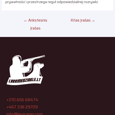
prywatności i przestrzega reguł odpowiedzialnej rozrywki.
←
Ankstesnis
Kitas Įrašas
→
Įrašas
+370 656 68474
+467 338 29709
info@larricamo.com