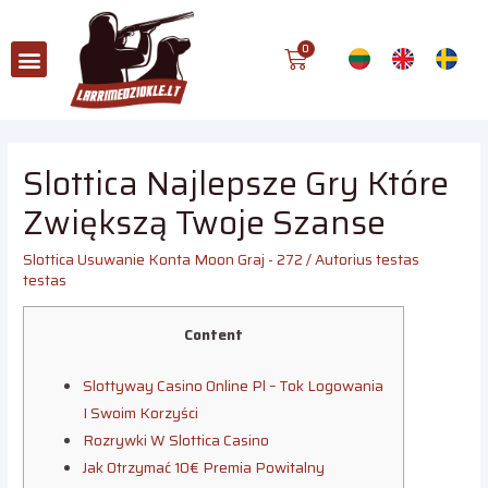
Slottica Najlepsze Gry Które
Zwiększą Twoje Szanse
Slottica Usuwanie Konta Moon Graj - 272
/ Autorius
testas
testas
Content
Slottyway Casino Online Pl – Tok Logowania
I Swoim Korzyści
Rozrywki W Slottica Casino
Jak Otrzymać 10€ Premia Powitalny