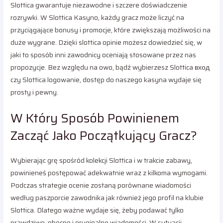
Slottica gwarantuje niezawodne i szczere doświadczenie
rozrywki. W Slottica Kasyno, każdy gracz może liczyć na
przyciągające bonusy i promocje, które zwiększają możliwości na
duże wygrane. Dzięki slottica opinie możesz dowiedzieć się, w
jaki to sposób inni zawodnicy oceniają stosowane przez nas
propozycje. Bez względu na owo, bądź wybierzesz Slottica вход
czy Slottica logowanie, dostęp do naszego kasyna wydaje się
prosty i pewny.
W Który Sposób Powinienem
Zacząć Jako Początkujący Gracz?
Wybierając grę spośród kolekcji Slottica i w trakcie zabawy,
powinieneś postępować adekwatnie wraz z kilkoma wymogami.
Podczas strategie ocenie zostaną porównane wiadomości
według paszporcie zawodnika jak również jego profil na klubie
Slottica. Dlatego ważne wydaje się, żeby podawać tylko
prawdziwe, obecne i oryginalne wiadomości. W sytuacji