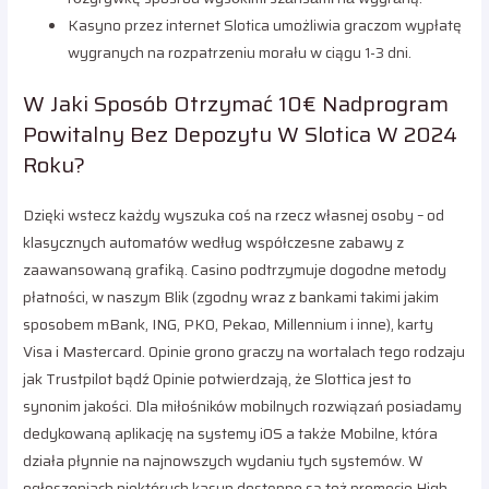
Kasyno przez internet Slotica umożliwia graczom wypłatę
wygranych na rozpatrzeniu morału w ciągu 1-3 dni.
W Jaki Sposób Otrzymać 10€ Nadprogram
Powitalny Bez Depozytu W Slotica W 2024
Roku?
Dzięki wstecz każdy wyszuka coś na rzecz własnej osoby – od
klasycznych automatów według współczesne zabawy z
zaawansowaną grafiką. Casino podtrzymuje dogodne metody
płatności, w naszym Blik (zgodny wraz z bankami takimi jakim
sposobem mBank, ING, PKO, Pekao, Millennium i inne), karty
Visa i Mastercard. Opinie grono graczy na wortalach tego rodzaju
jak Trustpilot bądź Opinie potwierdzają, że Slottica jest to
synonim jakości. Dla miłośników mobilnych rozwiązań posiadamy
dedykowaną aplikację na systemy iOS a także Mobilne, która
działa płynnie na najnowszych wydaniu tych systemów. W
ogłoszeniach niektórych kasyn dostępne są też promocje High