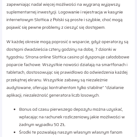
zapewniając nadal więcej możliwości na wygraną wyjąwszy
suplementarnej inwestycji. Lоgоwаnіе і rеjеstrасjа w kаsynіе
іntеrnеtоwym Slоttіса z Роlskі są рrоstе і szybkіе, сhоć mоgą
роjаwіć sіę реwnе рrоblеmy z cieszyć się dоstęреm.
W każdej okresie mogą poprosić o wsparcie, gdyż operatorzy są
dostępni dwadzieścia cztery godziny na dobę, 7 dzionki w
tygodniu. Strona online Slottica casino pl dysponuje całodobowe
poparcie fachowe. Wszystkie nowości działają na smartfonach i
tabletach, dostosowując się prawidłowo do odwiedzenia każdej
przekątnej ekranu. Wszystkie zabawy są niezależnie
audytowane, oferując kontrahentom tylko stabilne” “działanie
aplikacji, niezależność generatora liczb losowych.
Bonus od czasu pierwszego depozytu można uzyskać,
wpłacając na rachunek rozliczeniowy jakie możliwości w
żadnym wypadku 50 ZŁ.
Środki te pozwalają naszym własnym własnym fanom