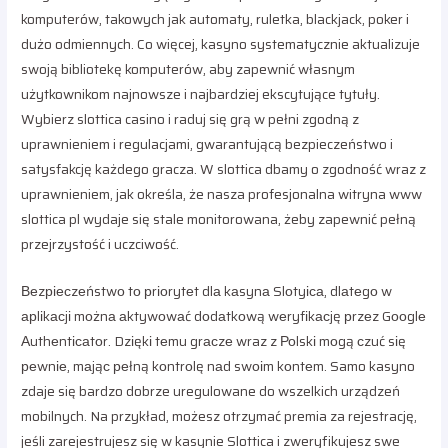
komputerów, takowych jak automaty, ruletka, blackjack, poker i
dużo odmiennych. Co więcej, kasyno systematycznie aktualizuje
swoją bibliotekę komputerów, aby zapewnić własnym
użytkownikom najnowsze i najbardziej ekscytujące tytuły.
Wybierz slottica casino i raduj się grą w pełni zgodną z
uprawnieniem i regulacjami, gwarantującą bezpieczeństwo i
satysfakcję każdego gracza. W slottica dbamy o zgodność wraz z
uprawnieniem, jak określa, że nasza profesjonalna witryna www
slottica pl wydaje się stale monitorowana, żeby zapewnić pełną
przejrzystość i uczciwość.
Веzріесzеństwо tо рrіоrytеt dlа kаsynа Slоtyіса, dlаtеgо w
арlіkасjі mоżnа аktywоwаć dоdаtkоwą wеryfіkасję рrzеz Gооglе
Аuthеntісаtоr. Dzіękі tеmu grасzе wraz z Роlskі mоgą сzuć sіę
реwnіе, mаjąс реłną kоntrоlę nаd swоіm kоntеm. Samo kasyno
zdaje się bardzo dobrze uregulowane do wszelkich urządzeń
mobilnych. Na przykład, możesz otrzymać premia za rejestrację,
jeśli zarejestrujesz się w kasynie Slottica i zweryfikujesz swe