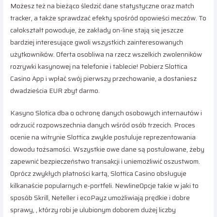
Możesz też na bieżąco śledzić dane statystyczne oraz match
tracker, a także sprawdzać efekty spośród opowieści meczów. To
całokształt powoduje, że zakłady on-line stają się jeszcze
bardziej interesujące gwoli wszystkich zainteresowanych
użytkowników. Oferta osobliwa na rzecz wszelkich zwolenników
rozrywki kasynowej na telefonie i tablecie! Pobierz Slottica
Casino App i wpłać swój pierwszy przechowanie, a dostaniesz
dwadzieścia EUR zbyt darmo.
Kasyno Slotica dba o ochronę danych osobowych internautów i
odrzucić rozpowszechnia danych wśród osób trzecich. Proces
ocenie na witrynie Slottica zwykle postuluje reprezentowania
dowodu tożsamości. Wszystkie owe dane są postulowane, żeby
zapewnić bezpieczeństwo transakcji i uniemożliwić oszustwom.
Oprócz zwykłych płatności kartą, Slottica Casino obsługuje
kilkanaście popularnych e-portfeli. NewlineOpcje takie w jaki to
sposób Skrill, Neteller i ecoPayz umożliwiają prędkie i dobre
sprawy, , którzy robi je ulubionym doborem dużej liczby