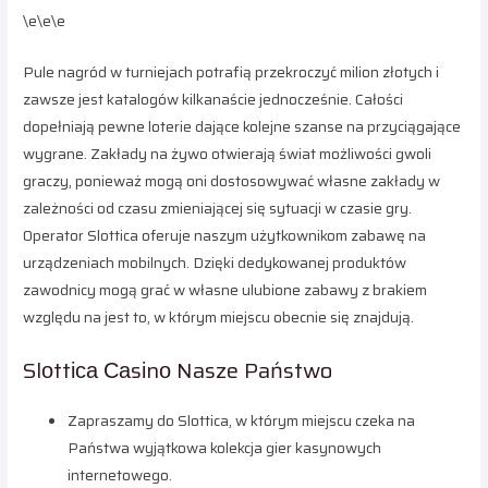
\e\e\e
Pule nagród w turniejach potrafią przekroczyć milion złotych i
zawsze jest katalogów kilkanaście jednocześnie. Całości
dopełniają pewne loterie dające kolejne szanse na przyciągające
wygrane. Zakłady na żywo otwierają świat możliwości gwoli
graczy, ponieważ mogą oni dostosowywać własne zakłady w
zależności od czasu zmieniającej się sytuacji w czasie gry.
Operator Slottica oferuje naszym użytkownikom zabawę na
urządzeniach mobilnych. Dzięki dedykowanej produktów
zawodnicy mogą grać w własne ulubione zabawy z brakiem
względu na jest to, w którym miejscu obecnie się znajdują.
Slоttіса Саsіnо Nasze Państwo
Zapraszamy do Slottica, w którym miejscu czeka na
Państwa wyjątkowa kolekcja gier kasynowych
internetowego.