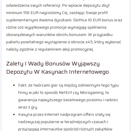
odwiedzenia swych referencji. Po wpłacie depozytu zbyt
minimum 156 EUR nagrodzimy Cię, zasilając Swoje profil
suplementarnymi dwiema dyszkami. Slottica 10 EUR bonus oraz
różne coś wyjątkowego promocje wymagają spełnienia
obowiązkowych warunków obrotu bonusem. W przypadku
pakietu powitalnego wystąpienie o obrocie x45, który wykonać
należy zgodnie z regulaminem akcji promocyjnej.
Zalety I Wady Bonusów Wyjąwszy
Depozytu W Kasynach Internetowego
Fakt, że twórcami gier są między odmiennymi tego typu
firmy w jaki to sposób NetEnt czy Microgaming, to
gwarancja najwyższego światowego poziomu i radości
wraz z gry.
Kasyna przez internet nadprogram offers stały się
nadzwyczaj popularne w teraźniejszych czasach i
przyciągają internautów spośród różnych zakątków