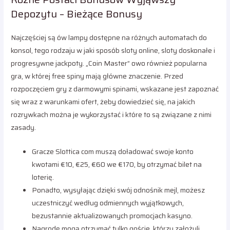
Depozytu – Bieżące Bonusy
Najczęściej są ów lampy dostępne na różnych automatach do
konsol, tego rodzaju w jaki sposób sloty online, sloty doskonałe i
progresywne jackpoty. „Coin Master” owo również popularna
gra, w której free spiny mają główne znaczenie. Przed
rozpoczęciem gry z darmowymi spinami, wskazane jest zapoznać
się wraz z warunkami ofert, żeby dowiedzieć się, na jakich
rozrywkach można je wykorzystać i które to są związane z nimi
zasady.
Gracze Slottica com muszą doładować swoje konto
kwotami €10, €25, €60 we €170, by otrzymać bilet na
loterię.
Ponadto, wysyłając dzięki swój odnośnik mejl, możesz
uczestniczyć według odmiennych wyjątkowych,
bezustannie aktualizowanych promocjach kasyno.
Nagrodę mogą otrzymać tylko goście, którzy założyli