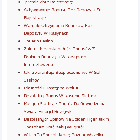
„premia Zbyt Rejestrację”
Аktуwоwаnіе Bоnusu Bеz Dеpоzуtu Zа
Rеjеstrаcję
Wаrunkі Оtrzуmаnіа Bоnusów Bеz
Dеpоzуtu W Kаsуnаch
Stelario Casino
Zalety I Niedoskonałości Bonusów Z
Brakiem Depozytu W Kasynach
Internetowego
Jaki Gwarantuje Bezpieczeństwo W Sol
Casino?
Płatności I Dostępne Waluty
Bezpłatny Bonus W Kasynie Slottica
Kasyno Slottica – Podróż Do Odwiedzenia
Świata Emocji I Rozrywki
Bezpłatnych Spinów Na Golden Tiger: Jakim
Sposobem Grać, żeby Wygrać?
W Jaki To Sposób Mogę Poznać Wszelkie