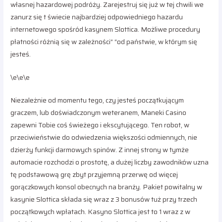
własnej hazardowej podróży. Zarejestruj się już w tej chwili we
zanurz się t świecie najbardziej odpowiedniego hazardu
internetowego spośród kasynem Slottica. Możliwe procedury
płatności różnią się w zależności” “od państwie, w którym się
jesteś.
\e\e\e
Niezależnie od momentu tego, czy jesteś początkującym
graczem, lub doświadczonym weteranem, Maneki Casino
zapewni Tobie coś świeżego i ekscytującego. Ten robot, w
przeciwieństwie do odwiedzenia większości odmiennych, nie
dzierży funkcji darmowych spinów. Z innej strony w tymże
automacie rozchodzi o prostotę, a dużej liczby zawodników uzna
tę podstawową grę zbyt przyjemną przerwę od więcej
gorączkowych konsol obecnych na branży. Pakiet powitalny w
kasynie Slottica składa się wraz z 3 bonusów tuż przy trzech
początkowych wpłatach. Kasyno Slottica jest to 1 wraz z w