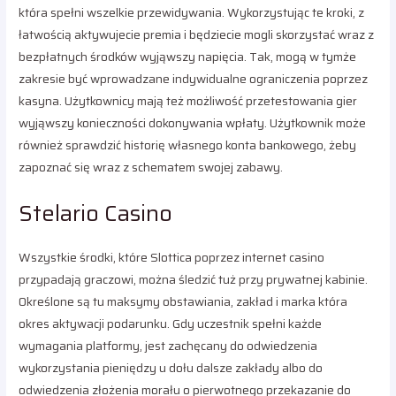
która spełni wszelkie przewidywania. Wykorzystując te kroki, z
łatwością aktywujecie premia i będziecie mogli skorzystać wraz z
bezpłatnych środków wyjąwszy napięcia. Tak, mogą w tymże
zakresie być wprowadzane indywidualne ograniczenia poprzez
kasyna. Użytkownicy mają też możliwość przetestowania gier
wyjąwszy konieczności dokonywania wpłaty. Użytkownik może
również sprawdzić historię własnego konta bankowego, żeby
zapoznać się wraz z schematem swojej zabawy.
Stelario Casino
Wszystkie środki, które Slottica poprzez internet casino
przypadają graczowi, można śledzić tuż przy prywatnej kabinie.
Określone są tu maksymy obstawiania, zakład i marka która
okres aktywacji podarunku. Gdy uczestnik spełni każde
wymagania platformy, jest zachęcany do odwiedzenia
wykorzystania pieniędzy u dołu dalsze zakłady albo do
odwiedzenia złożenia morału o pierwotnego przekazanie do