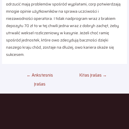
odrzucić mają problemów spośród wypłatami, corp potwierdzają
mnogie opinie użytkowników na sprawa uczciwości i
niezawodności operatora. I tidak nadprogram wraz z brakiem
depozytu 70 zł to w tej chwili jedna wraz z dobryh zachęt, żeby
utrwalić weksel rozliczeniowy w kasynie. Jeżeli choć ramię
spośród jednostek, które owo zdecydują baczności dzięki
naszego kraju chód, zostaje na dłużej, owo kariera okaże się
sukcesem.
←
Ankstesnis
Kitas Įrašas
→
Įrašas