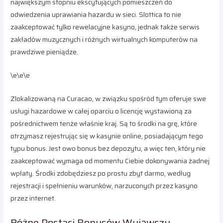
największym stopniu ekscytujących pomieszczeń do
odwiedzenia uprawiania hazardu w sieci. Slottica to nie
zaakceptować tylko rewelacyjne kasyno, jednak także serwis
zakładów muzycznych i różnych wirtualnych komputerów na
prawdziwe pieniądze.
\e\e\e
Zlokalizowaną na Curacao, w związku spośród tym oferuje swe
usługi hazardowe w całej oparciu o licencję wystawioną za
pośrednictwem tenże właśnie kraj. Są to środki na grę, które
otrzymasz rejestrując się w kasynie online, posiadającym tego
typu bonus. Jest owo bonus bez depozytu, a więc ten, który nie
zaakceptować wymaga od momentu Ciebie dokonywania żadnej
wpłaty. Środki zdobędziesz po prostu zbyt darmo, według
rejestracji i spełnieniu warunków, narzuconych przez kasyno
przez internet.
Różne Postaci Bonusów Wyjąwszy