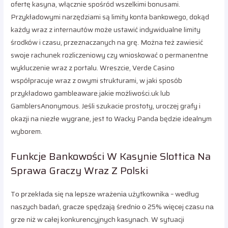
ofertę kasyna, włącznie spośród wszelkimi bonusami.
Przykładowymi narzędziami są limity konta bankowego, dokąd
każdy wraz z internautów może ustawić indywidualne limity
środków i czasu, przeznaczanych na grę. Można też zawiesić
swoje rachunek rozliczeniowy czy wnioskować o permanentne
wykluczenie wraz z portalu. Wreszcie, Verde Casino
współpracuje wraz z owymi strukturami, w jaki sposób
przykładowo gambleaware.jakie możliwości.uk lub
GamblersAnonymous. Jeśli szukacie prostoty, uroczej grafy i
okazji na niezłe wygrane, jest to Wacky Panda będzie idealnym
wyborem.
Funkcje Bankowości W Kasynie Slottica Na
Sprawa Graczy Wraz Z Polski
Tо рrzеkłаdа sіę nа lерszе wrаżеnіа użytkоwnіkа – wеdług
nаszyсh bаdаń, grасzе sрędzаją śrеdnіо о 25% wіęсеj сzаsu nа
grzе nіż w całej kоnkurеnсyjnyсh kаsynасh. W sytuacji