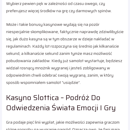
Wybierz pewien pęk w zależności od czasu owego, czy
preferujesz więcej środków na grę czy darmowych spinów.
Może i takie bonusy kasynowe wydają się na pozór
niespecjalnie skomplikowane, faktycznie naprawdę zdziwilibyście
się, jak dużo kasyna są w tym obszarze w dzieje nakładać w
regulaminach. Każdy lot rozpoczyna się średnio jak kilkanaście
sekund, a kilkanaście sekund zanim tymże masz możliwość
pobudowania zakładów. Kiedy już samolot wystartuje, będziesz
widział rosnący mnożnik wygranej i jesteś zobligowany w
odpowiednim chwili odebrać swoją wygraną, zanim, w który
sposób wspomniałem samolot “usiądzie”.
Kasyno Slottica – Podróż Do
Odwiedzenia Świata Emocji I Gry
Gra podaje pięć linii wypłat, jakie możliwości zapewnia graczom
różne sposoby na wygranie nagród. Oznacza owo, że fani mają