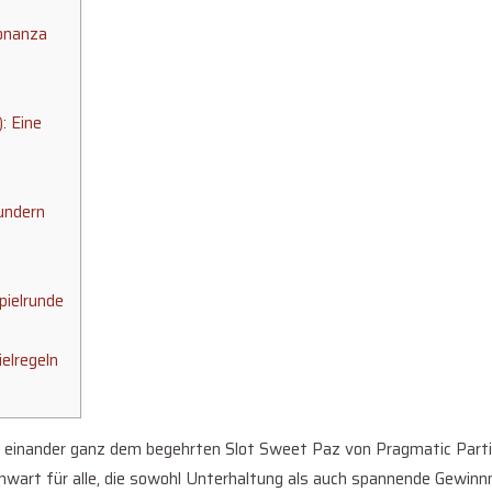
onanza
: Eine
undern
pielrunde
elregeln
e einander ganz dem begehrten Slot Sweet Paz von Pragmatic Parti
enwart für alle, die sowohl Unterhaltung als auch spannende Gewin