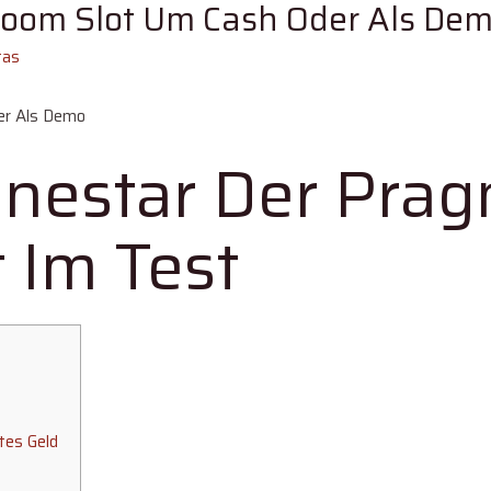
 Room Slot Um Cash Oder Als De
tas
der Als Demo
nestar Der Prag
 Im Test
es Geld