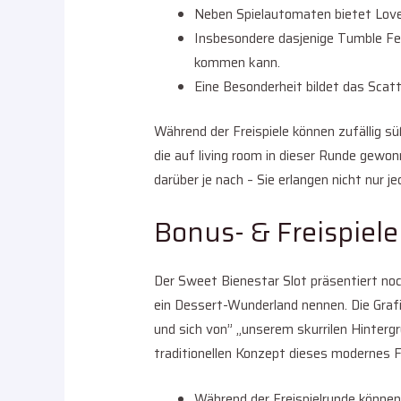
Neben Spielautomaten bietet Lovely
Insbesondere dasjenige Tumble Fea
kommen kann.
Eine Besonderheit bildet das Scatte
Während der Freispiele können zufällig s
die auf living room in dieser Runde gew
darüber je nach – Sie erlangen nicht nur 
Bonus- & Freispiele
Der Sweet Bienestar Slot präsentiert noc
ein Dessert-Wunderland nennen. Die Grafik
und sich von” „unserem skurrilen Hinter
traditionellen Konzept dieses modernes Fl
Während der Freispielrunde könne