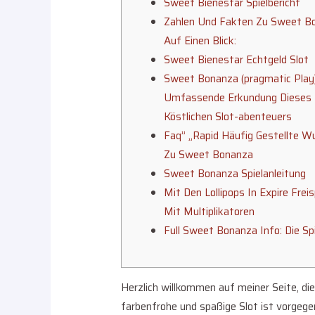
Sweet Bienestar Spielbericht
Zahlen Und Fakten Zu Sweet B
Auf Einen Blick:
Sweet Bienestar Echtgeld Slot
Sweet Bonanza (pragmatic Play)
Umfassende Erkundung Dieses
Köstlichen Slot-abenteuers
Faq” „Rapid Häufig Gestellte W
Zu Sweet Bonanza
Sweet Bonanza Spielanleitung
Mit Den Lollipops In Expire Freis
Mit Multiplikatoren
Full Sweet Bonanza Info: Die Spi
Herzlich willkommen auf meiner Seite, di
farbenfrohe und spaßige Slot ist vorgeg