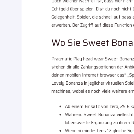
Doch welcher Nachteil ist, dass hier nicht
Echtgeld über spielen. Bist du noch nich
Gelegenheit. Spieler, die schnell auf pas
erwerben. Der Zugriff auf diese Funktion 
Wo Sie Sweet Bonan
Pragmatic Play head wear Sweet Bonanza e
stehen dir alle Zahlungsoptionen der An
deinen mobilen Internet browser das” „S
Lovely Bonanza in jeglicher virtuellen Sp
machines, wobei es noch viele weitere 
Ab einem Einsatz von zero, 25 € ka
Während Sweet Bonanza vielleicht n
lobenswerte Ergänzung zu ihrem R
Wenn ni mindestens 12 gleiche Sym