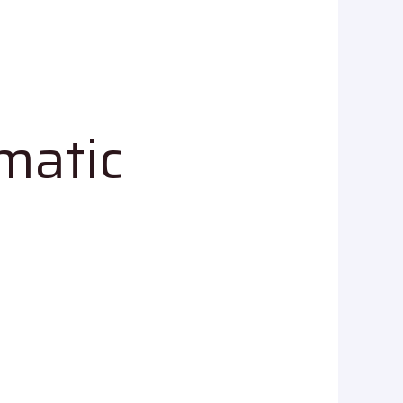
m
matic