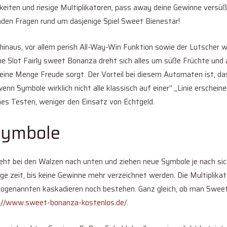
igkeiten und riesige Multiplikatoren, pass away deine Gewinne vers
enden Fragen rund um dasjenige Spiel Sweet Bienestar!
hinaus, vor allem perish All-Way-Win Funktion sowie der Lutscher 
line Slot Fairly sweet Bonanza dreht sich alles um süße Früchte und
r eine Menge Freude sorgt. Der Vorteil bei diesem Automaten ist, da
 Symbole wirklich nicht alle klassisch auf einer” „Linie erscheine
hes Testen, weniger den Einsatz von Echtgeld.
Symbole
eht bei den Walzen nach unten und ziehen neue Symbole je nach sich
ge zeit, bis keine Gewinne mehr verzeichnet werden. Die Multiplik
 sogenannten kaskadieren noch bestehen. Ganz gleich, ob man Swee
://www.sweet-bonanza-kostenlos.de/
.