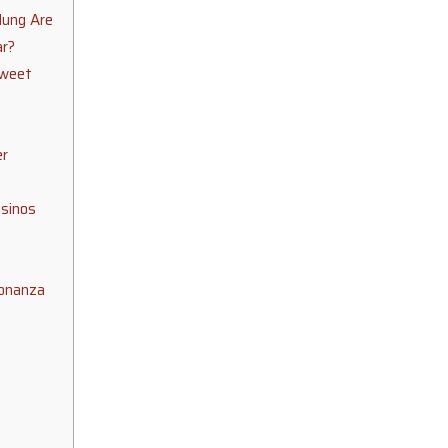
lung Are
ar?
Sweet
er
asinos
onanza
t