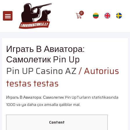
Играть В Авиатора:
Самолетик Pin Up
Pin UP Casino AZ
/ Autorius
testas testas
Играть В Авиатора: Самолетик Pin Up
Turların statistikasında
1000 və ya daha çox əmsalla qaliblər mal.
Content