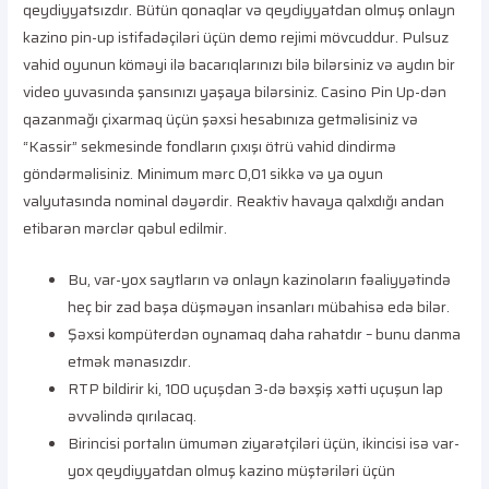
qeydiyyatsızdır. Bütün qonaqlar və qeydiyyatdan olmuş onlayn
kazino pin-up istifadəçiləri üçün demo rejimi mövcuddur. Pulsuz
vahid oyunun köməyi ilə bacarıqlarınızı bilə bilərsiniz və aydın bir
video yuvasında şansınızı yaşaya bilərsiniz. Casino Pin Up-dən
qazanmağı çixarmaq üçün şəxsi hesabınıza getməlisiniz və
“Kassir” sekmesinde fondların çıxışı ötrü vahid dindirmə
göndərməlisiniz. Minimum mərc 0,01 sikkə və ya oyun
valyutasında nominal dəyərdir. Reaktiv havaya qalxdığı andan
etibarən mərclər qəbul edilmir.
Bu, var-yox saytların və onlayn kazinoların fəaliyyətində
heç bir zad başa düşməyən insanları mübahisə edə bilər.
Şəxsi kompüterdən oynamaq daha rahatdır – bunu danma
etmək mənasızdır.
RTP bildirir ki, 100 uçuşdan 3-də bəxşiş xətti uçuşun lap
əvvəlində qırılacaq.
Birincisi portalın ümumən ziyarətçiləri üçün, ikincisi isə var-
yox qeydiyyatdan olmuş kazino müştəriləri üçün