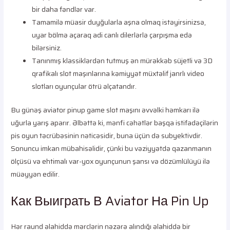
bir daha fəndlər var.
Tamamilə müasir duyğularla aşna olmaq istəyirsinizsə,
uyar bölmə açaraq adi canlı dilerlərlə çarpışma edə
bilərsiniz.
Tanınmış klassiklərdən tutmuş ən mürəkkəb süjetli və 3D
qrafikalı slot maşınlarına kəmiyyət müxtəlif janrlı video
slotları oyunçular ötrü əlçatandır.
Bu günəş aviator pinup game slot maşını əvvəlki həmkarı ilə
uğurla yarış aparır. Əlbəttə ki, mənfi cəhətlər başqa istifadəçilərin
pis oyun təcrübəsinin nəticəsidir, buna üçün də subyektivdir.
Sonuncu imkan mübahisəlidir, çünki bu vəziyyətdə qazanmanın
ölçüsü və ehtimalı var-yox oyunçunun şansı və dözümlülüyü ilə
müəyyən edilir.
Как Выиграть В Aviator На Pin Up
Hər raund əlahiddə mərclərin nəzərə alındığı əlahiddə bir