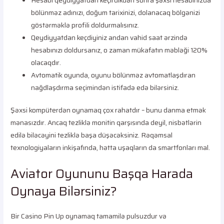
bölünməz adınızı, doğum tarixinizi, dolanacaq bölgənizi
göstərməklə profili doldurmalısınız.
Qeydiyyatdan keçdiyiniz andan vahid saat ərzində
hesabınızı doldursanız, o zaman mükafatın məbləği 120%
olacaqdır.
Avtomatik oyunda, oyunu bölünməz avtomatlaşdıran
nağdlaşdırma seçimindən istifadə edə bilərsiniz.
Şəxsi kompüterdən oynamaq çox rahatdır – bunu danma etmək
mənasızdır. Ancaq tezliklə monitin qarşısında deyil, nisbətlərin
edilə biləcəyini tezliklə başa düşəcəksiniz. Rəqəmsal
texnologiyaların inkişafında, hətta uşaqların da smartfonları mal.
Aviator Oyununu Başqa Harada
Oynaya Bilərsiniz?
Bir Casino Pin Up oynamaq tamamilə pulsuzdur və