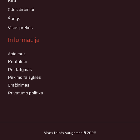
Kita
Odos dirbiniai
Šunys
Visos prekės
Informacija
Apie mus
Kontaktai
Pristatymas
Pirkimo taisyklės
Grąžinimas
Privatumo politika
Visos teisės saugomos © 2026