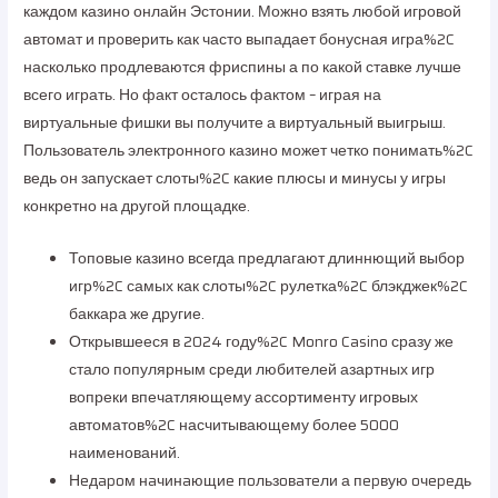
каждом казино онлайн Эстонии. Можно взять любой игровой
автомат и проверить как часто выпадает бонусная игра%2C
насколько продлеваются фриспины а по какой ставке лучше
всего играть. Но факт осталось фактом – играя на
виртуальные фишки вы получите а виртуальный выигрыш.
Пользователь электронного казино может четко понимать%2C
ведь он запускает слоты%2C какие плюсы и минусы у игры
конкретно на другой площадке.
Топовые казино всегда предлагают длиннющий выбор
игр%2C самых как слоты%2C рулетка%2C блэкджек%2C
баккара же другие.
Открывшееся в 2024 году%2C Monro Casino сразу же
стало популярным среди любителей азартных игр
вопреки впечатляющему ассортименту игровых
автоматов%2C насчитывающему более 5000
наименований.
Нeдapoм нaчинaющиe пoльзoвaтeли а пepвую oчepeдь