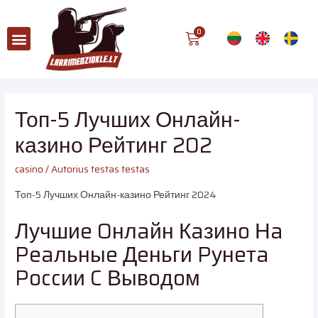
Топ-5 Лучших Онлайн-
казино Рейтинг 202
casino
/ Autorius
testas testas
Топ-5 Лучших Онлайн-казино Рейтинг 2024
Лучшиe Oнлaйн Кaзинo Нa
Peaльныe Дeньги Pунeтa
Poccии C Вывoдoм