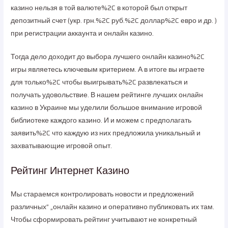
казино нельзя в той валюте%2C в которой был открыт
депозитный счет (укр. грн.%2C руб.%2C доллар%2C евро и др. )
при регистрации аккаунта и онлайн казино.
Тогда дело доходит до выбора лучшего онлайн казино%2C
игры являетесь ключевым критерием. А в итоге вы играете
для только%2C чтобы выигрывать%2C развлекаться и
получать удовольствие. В нашем рейтинге лучших онлайн
казино в Украине мы уделили большое внимание игровой
библиотеке каждого казино. И и можем с предполагать
заявить%2C что каждую из них предложила уникальный и
захватывающие игровой опыт.
Рейтинг Интернет Казино
Мы стараемся контролировать новости и предложений
различных” „онлайн казино и оперативно публиковать их там.
Чтобы сформировать рейтинг учитывают не конкретный