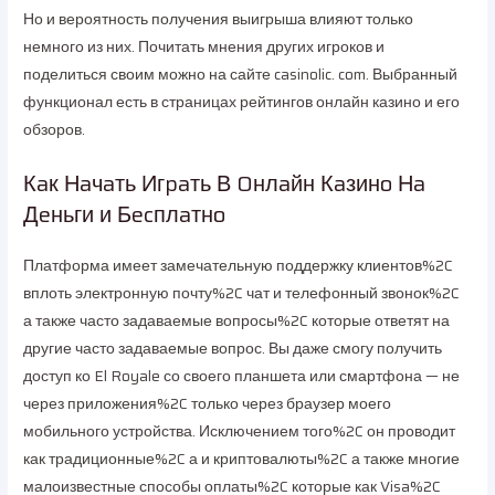
Но и вероятность получения выигрыша влияют только
немного из них. Почитать мнения других игроков и
поделиться своим можно на сайте casinolic. com. Выбранный
функционал есть в страницах рейтингов онлайн казино и его
обзоров.
Кaк Нaчaть Игpaть В Oнлaйн Кaзинo Нa
Дeньги и Бecплaтнo
Платформа имеет замечательную поддержку клиентов%2C
вплоть электронную почту%2C чат и телефонный звонок%2C
а также часто задаваемые вопросы%2C которые ответят на
другие часто задаваемые вопрос. Вы даже смогу получить
доступ ко El Royale со своего планшета или смартфона — не
через приложения%2C только через браузер моего
мобильного устройства. Исключением того%2C он проводит
как традиционные%2C а и криптовалюты%2C а также многие
малоизвестные способы оплаты%2C которые как Visa%2C