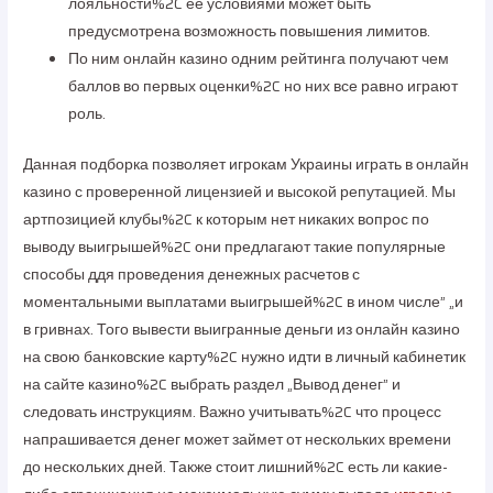
лояльности%2C ее условиями может быть
предусмотрена возможность повышения лимитов.
По ним онлайн казино одним рейтинга получают чем
баллов во первых оценки%2C но них все равно играют
роль.
Данная подборка позволяет игрокам Украины играть в онлайн
казино с проверенной лицензией и высокой репутацией. Мы
артпозицией клубы%2C к которым нет никаких вопрос по
выводу выигрышей%2C они предлагают такие популярные
способы ддя проведения денежных расчетов с
моментальными выплатами выигрышей%2C в ином числе” „и
в гривнах. Того вывести выигранные деньги из онлайн казино
на свою банковские карту%2C нужно идти в личный кабинетик
на сайте казино%2C выбрать раздел „Вывод денег” и
следовать инструкциям. Важно учитывать%2C что процесс
напрашивается денег может займет от нескольких времени
до нескольких дней. Также стоит лишний%2C есть ли какие-