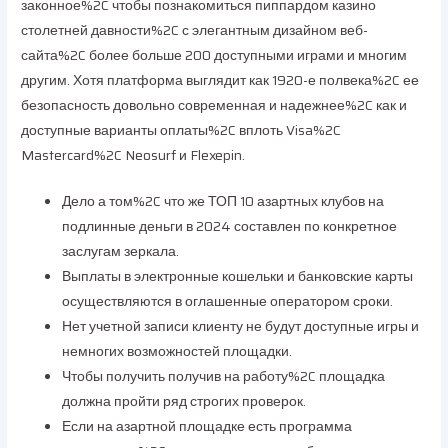
законное%2C чтобы познакомиться пиппардом казино
столетней давности%2C с элегантным дизайном веб-
сайта%2C более больше 200 доступными играми и многим
другим. Хотя платформа выглядит как 1920-е полвека%2C ее
безопасность довольно современная и надежнее%2C как и
доступные варианты оплаты%2C вплоть Visa%2C
Mastercard%2C Neosurf и Flexepin.
Дело а том%2C что же ТОП 10 азартных клубов на
подлинные деньги в 2024 составлен по конкретное
заслугам зеркала.
Выплаты в электронные кошельки и банковские карты
осуществляются в оглашенные оператором сроки.
Нет учетной записи клиенту не будут доступные игры и
немногих возможностей площадки.
Чтобы получить получив на работу%2C площадка
должна пройти ряд строгих проверок.
Если на азартной площадке есть программа