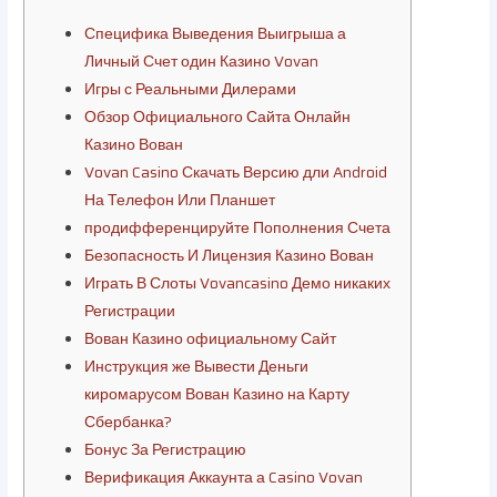
Специфика Выведения Выигрыша а
Личный Счет один Казино Vovan
Игры с Реальными Дилерами
Обзор Официального Сайта Онлайн
Казино Вован
Vovan Casino Скачать Версию дли Android
На Телефон Или Планшет
продифференцируйте Пополнения Счета
Безопасность И Лицензия Казино Вован
Играть В Слоты Vovancasino Демо никаких
Регистрации
Вован Казино официальному Сайт
Инструкция же Вывести Деньги
киромарусом Вован Казино на Карту
Сбербанка?
Бонус За Регистрацию
Верификация Аккаунта а Casino Vovan