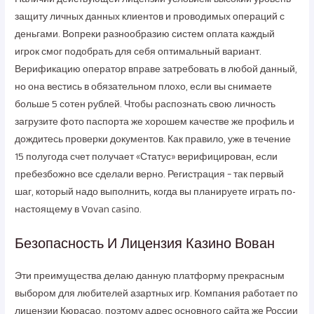
защиту личных данных клиентов и проводимых операций с
деньгами. Вопреки разнообразию систем оплата каждый
игрок смог подобрать для себя оптимальный вариант.
Верификацию оператор вправе затребовать в любой данный,
но она вестись в обязательном плохо, если вы снимаете
больше 5 сотен рублей. Чтобы распознать свою личность
загрузите фото паспорта же хорошем качестве же профиль и
дождитесь проверки документов. Как правило, уже в течение
15 полугода счет получает «Статус» верифицирован, если
пребезбожно все сделали верно. Регистрация – так первый
шаг, который надо выполнить, когда вы планируете играть по-
настоящему в Vovan casino.
Безопасность И Лицензия Казино Вован
Эти преимущества делаю данную платформу прекрасным
выбором для любителей азартных игр. Компания работает по
лицензии Кюрасао, поэтому адрес основного сайта же России