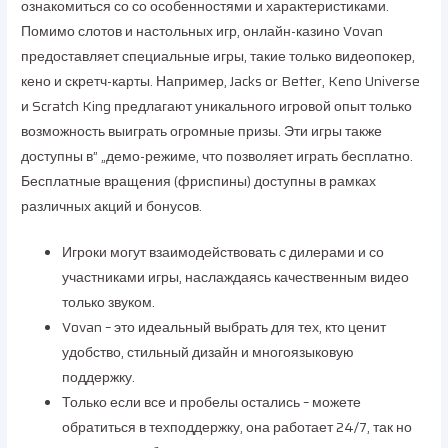
ознакомиться со со особенностями и характеристиками.
Помимо слотов и настольных игр, онлайн-казино Vovan
предоставляет специальные игры, такие только видеопокер,
кено и скретч-карты. Например, Jacks or Better, Keno Universe
и Scratch King предлагают уникального игровой опыт только
возможность выиграть огромные призы. Эти игры также
доступны в” „демо-режиме, что позволяет играть бесплатно.
Бесплатные вращения (фриспины) доступны в рамках
различных акций и бонусов.
Игроки могут взаимодействовать с дилерами и со
участниками игры, наслаждаясь качественным видео
только звуком.
Vovan – это идеальный выбрать для тех, кто ценит
удобство, стильный дизайн и многоязыковую
поддержку.
Только если все и пробелы остались – можете
обратиться в техподдержку, она работает 24/7, так но