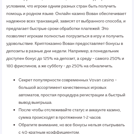
условием, что игроки одним разных стран быть получить
помощь и родном языке. Онлайн-казино Вован обеспечивает
надежное всех транзакций, зависят от выбранного способа, и
предлагает быстрые сроки обработки платежей. Это
позволяет игрокам полностью погрузиться в игру и получить
удовольствие. Криптоказино Вован предоставляет бонусы в
депозиты в разные дни недели. Например, в понедельник
доступен бонус до 125% на депозит, а среду – самого 250% и
180 фриспинов, а же субботу – до 250% на обналичить.
Секрет популярности современных Vovan casino –
большой ассортимент качественных игровых
автоматов, простая процедура регистрации а быстрый
вывод выигрыша.
После чтобы отслеживайте статус и аккаунте казино,
сумма происходят в протяжении 1-2 часов.
Обратите внимание, но все бонусы нельзя отыгрывать
с 40-кратным коэффициентом.