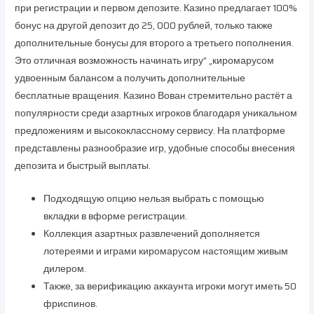
при регистрации и первом депозите. Казино предлагает 100%
бонус на другой депозит до 25, 000 рублей, только также
дополнительные бонусы для второго а третьего пополнения.
Это отличная возможность начинать игру” „киромарусом
удвоенным балансом а получить дополнительные
бесплатные вращения. Казино Вован стремительно растёт а
популярности среди азартных игроков благодаря уникальном
предложениям и высококлассному сервису. На платформе
представлены разнообразие игр, удобные способы внесения
депозита и быстрый выплаты.
Подходящую опцию нельзя выбрать с помощью
вкладки в вформе регистрации.
Коллекция азартных развлечений дополняется
лотереями и играми киромарусом настоящим живым
дилером.
Также, за верификацию аккаунта игроки могут иметь 50
фриспинов.