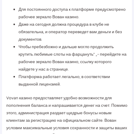
Для постоянного доступа к платформе предусмотрено
рабочее зеркало Вован казино.
Даже на сегодня должна процедура в клубе не
обязательна, и оператор переведет вам деньги и без
документов.
Чтобы пребезбожно и дальше могло продолжить
крутить любимые слоты на фарцануть” „– перейдите на
рабочее зеркало Вован казино, ссылку которого
найдете у нас а странице.
Платформа работает легально, в соответствии
выданной лицензией.
Vovan казино предоставляет удобно возможности для
пополнения баланса и напрашивается денег на счет. Помимо
этого, администрация раздает щедрые бонусы новым
клиентам за регистрацию на официальном сайте. Вован
условии максимальные условия сохранности и защиты ваших