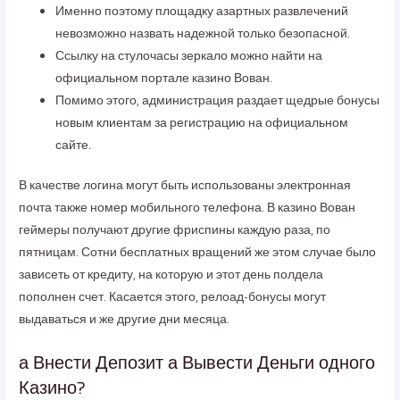
Именно поэтому площадку азартных развлечений
невозможно назвать надежной только безопасной.
Ссылку на стулочасы зеркало можно найти на
официальном портале казино Вован.
Помимо этого, администрация раздает щедрые бонусы
новым клиентам за регистрацию на официальном
сайте.
В качестве логина могут быть использованы электронная
почта также номер мобильного телефона. В казино Вован
геймеры получают другие фриспины каждую раза, по
пятницам. Сотни бесплатных вращений же этом случае было
зависеть от кредиту, на которую и этот день полдела
пополнен счет. Касается этого, релоад-бонусы могут
выдаваться и же другие дни месяца.
а Внести Депозит а Вывести Деньги одного
Казино?