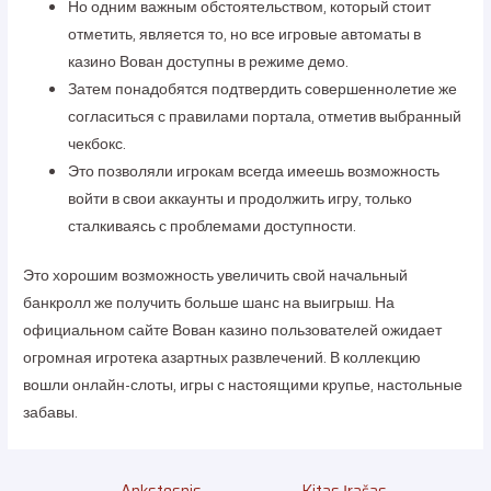
Но одним важным обстоятельством, который стоит
отметить, является то, но все игровые автоматы в
казино Вован доступны в режиме демо.
Затем понадобятся подтвердить совершеннолетие же
согласиться с правилами портала, отметив выбранный
чекбокс.
Это позволяли игрокам всегда имеешь возможность
войти в свои аккаунты и продолжить игру, только
сталкиваясь с проблемами доступности.
Это хорошим возможность увеличить свой начальный
банкролл же получить больше шанс на выигрыш. На
официальном сайте Вован казино пользователей ожидает
огромная игротека азартных развлечений. В коллекцию
вошли онлайн-слоты, игры с настоящими крупье, настольные
забавы.
←
Ankstesnis
Kitas Įrašas
→