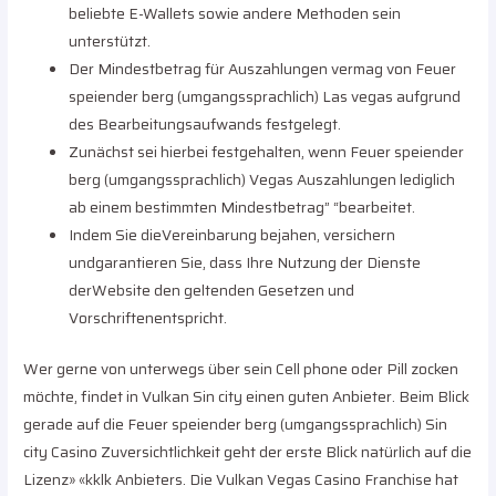
beliebte E-Wallets sowie andere Methoden sein
unterstützt.
Der Mindestbetrag für Auszahlungen vermag von Feuer
speiender berg (umgangssprachlich) Las vegas aufgrund
des Bearbeitungsaufwands festgelegt.
Zunächst sei hierbei festgehalten, wenn Feuer speiender
berg (umgangssprachlich) Vegas Auszahlungen lediglich
ab einem bestimmten Mindestbetrag” “bearbeitet.
Indem Sie dieVereinbarung bejahen, versichern
undgarantieren Sie, dass Ihre Nutzung der Dienste
derWebsite den geltenden Gesetzen und
Vorschriftenentspricht.
Wer gerne von unterwegs über sein Cell phone oder Pill zocken
möchte, findet in Vulkan Sin city einen guten Anbieter. Beim Blick
gerade auf die Feuer speiender berg (umgangssprachlich) Sin
city Casino Zuversichtlichkeit geht der erste Blick natürlich auf die
Lizenz» «kklk Anbieters. Die Vulkan Vegas Casino Franchise hat