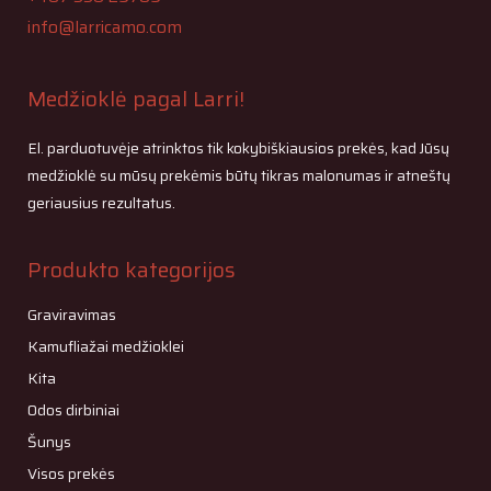
info@larricamo.com
Medžioklė pagal Larri!
El. parduotuvėje atrinktos tik kokybiškiausios prekės, kad Jūsų
medžioklė su mūsų prekėmis būtų tikras malonumas ir atneštų
geriausius rezultatus.
Produkto kategorijos
Graviravimas
Kamufliažai medžioklei
Kita
Odos dirbiniai
Šunys
Visos prekės