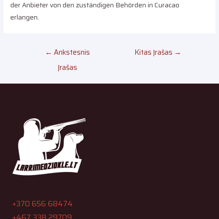
der Anbieter von den zuständigen Behörden in Curacao
erlangen.
←
Ankstesnis
Kitas Įrašas
→
Įrašas
+370 656 68474
+467 338 29709