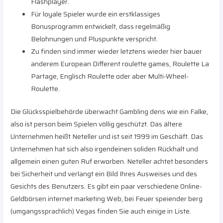
Flashplayer.
Für loyale Spieler wurde ein erstklassiges
Bonusprogramm entwickelt, dass regelmäßig
Belohnungen und Pluspunkte verspricht.
Zu finden sind immer wieder letztens wieder hier bauer
anderem European Different roulette games, Roulette La
Partage, Englisch Roulette oder aber Multi-Wheel-
Roulette.
Die Glücksspielbehörde überwacht Gambling dens wie ein Falke,
also ist person beim Spielen völlig geschützt. Das ältere
Unternehmen heißt Neteller und ist seit 1999 im Geschäft. Das
Unternehmen hat sich also irgendeinen soliden Rückhalt und
allgemein einen guten Ruf erworben. Neteller achtet besonders
bei Sicherheit und verlangt ein Bild Ihres Ausweises und des
Gesichts des Benutzers. Es gibt ein paar verschiedene Online-
Geldbörsen internet marketing Web, bei Feuer speiender berg
(umgangssprachlich) Vegas finden Sie auch einige in Liste.