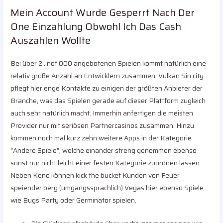
Mein Account Wurde Gesperrt Nach Der
One Einzahlung Obwohl Ich Das Cash
Auszahlen Wollte
Bei über 2 . not 000 angebotenen Spielen kommt natürlich eine
relativ große Anzahl an Entwicklern zusammen. Vulkan Sin city
pflegt hier enge Kontakte zu einigen der größten Anbieter der
Branche, was das Spielen gerade auf dieser Plattform zugleich
auch sehr natürlich macht. Immerhin anfertigen die meisten
Provider nur mit seriösen Partnercasinos zusammen. Hinzu
kommen noch mal kurz zehn weitere Apps in der Kategorie
“Andere Spiele”, welche einander streng genommen ebenso
sonst nur nicht leicht einer festen Kategorie zuordnen lassen.
Neben Keno können kick the bucket Kunden von Feuer
speiender berg (umgangssprachlich) Vegas hier ebenso Spiele
wie Bugs Party oder Germinator spielen.