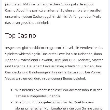
profitieren. Mit ihrer umfangreichen Colour pallette a good
Casino About the particular internet Spielen entbieten (veraltet)
unsereiner jedem Zocker, egal hinsichtlich Anfänger oder Profi,
das unvergessliches Erlebnis.
Top Casino
Insgesamt gibt ha sido im Programm 9 Level, die Verdienste des
Spielers widerspiegeln. Das erste Level ist also Reisende, dann
Krieger, Professional, Gewählt, Held, Idol, Guru, Meister, Master
und Legende. Bei jedem Levelaufstieg erhältst du Reload-Boni,
Cashbacks und Belohnungen. Ihre dritte Einzahlung bei Vulkan
Vegas wird erneut durch irgendeinen Bonus belohnt.
Wie bereits erwähnt, ist dieser Willkommensbonus in der
Tat ein aufregendes Erlebnis.
Promotion-Codes gefertigt sind in der Direktive aus
alphanumerischen Kombinationen, die vom On line casino