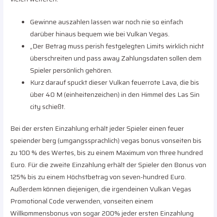
Gewinne auszahlen lassen war noch nie so einfach
darüber hinaus bequem wie bei Vulkan Vegas.
„Der Betrag muss perish festgelegten Limits wirklich nicht
überschreiten und pass away Zahlungsdaten sollen dem
Spieler persönlich gehören.
Kurz darauf spuckt dieser Vulkan feuerrote Lava, die bis
über 40 M (einheitenzeichen) in den Himmel des Las Sin
city schießt.
Bei der ersten Einzahlung erhält jeder Spieler einen feuer
speiender berg (umgangssprachlich) vegas bonus vonseiten bis
zu 100 % des Wertes, bis zu einem Maximum von three hundred
Euro. Für die zweite Einzahlung erhält der Spieler den Bonus von
125% bis zu einem Höchstbetrag von seven-hundred Euro.
Außerdem können diejenigen, die irgendeinen Vulkan Vegas
Promotional Code verwenden, vonseiten einem
Willkommensbonus von sogar 200% jeder ersten Einzahlung