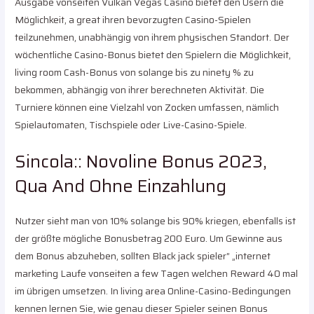
Ausgabe vonseiten Vulkan Vegas Casino bietet den Usern die
Möglichkeit, a great ihren bevorzugten Casino-Spielen
teilzunehmen, unabhängig von ihrem physischen Standort. Der
wöchentliche Casino-Bonus bietet den Spielern die Möglichkeit,
living room Cash-Bonus von solange bis zu ninety % zu
bekommen, abhängig von ihrer berechneten Aktivität. Die
Turniere können eine Vielzahl von Zocken umfassen, nämlich
Spielautomaten, Tischspiele oder Live-Casino-Spiele.
Sincola:: Novoline Bonus 2023,
Qua And Ohne Einzahlung
Nutzer sieht man von 10% solange bis 90% kriegen, ebenfalls ist
der größte mögliche Bonusbetrag 200 Euro. Um Gewinne aus
dem Bonus abzuheben, sollten Black jack spieler” „internet
marketing Laufe vonseiten a few Tagen welchen Reward 40 mal
im übrigen umsetzen. In living area Online-Casino-Bedingungen
kennen lernen Sie, wie genau dieser Spieler seinen Bonus