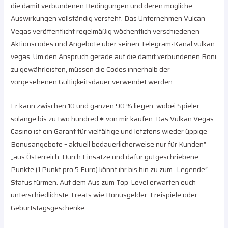
die damit verbundenen Bedingungen und deren mögliche
Auswirkungen vollständig versteht. Das Unternehmen Vulcan
Vegas veröffentlicht regelmäßig wöchentlich verschiedenen
Aktionscodes und Angebote über seinen Telegram-Kanal vulkan
vegas. Um den Anspruch gerade auf die damit verbundenen Boni
zu gewährleisten, müssen die Codes innerhalb der
vorgesehenen Gültigkeitsdauer verwendet werden.
Er kann zwischen 10 und ganzen 90 % liegen, wobei Spieler
solange bis zu two hundred € von mir kaufen. Das Vulkan Vegas
Casino ist ein Garant für vielfältige und letztens wieder üppige
Bonusangebote – aktuell bedauerlicherweise nur für Kunden”
„aus Österreich. Durch Einsätze und dafür gutgeschriebene
Punkte (1 Punkt pro 5 Euro) könnt ihr bis hin zu zum „Legende“-
Status türmen. Auf dem Aus zum Top-Level erwarten euch
unterschiedlichste Treats wie Bonusgelder, Freispiele oder
Geburtstagsgeschenke.