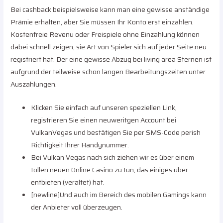
Bei cashback beispielsweise kann man eine gewisse anständige
Prämie erhalten, aber Sie müssen Ihr Konto erst einzahlen.
Kostenfreie Revenu oder Freispiele ohne Einzahlung können
dabei schnell zeigen, sie Art von Spieler sich auf jeder Seite neu
registriert hat. Der eine gewisse Abzug bei living area Sternen ist
aufgrund der teilweise schon langen Bearbeitungszeiten unter
Auszahlungen.
Klicken Sie einfach auf unseren speziellen Link,
registrieren Sie einen neuweritgen Account bei
VulkanVegas und bestätigen Sie per SMS-Code perish
Richtigkeit Ihrer Handynummer.
Bei Vulkan Vegas nach sich ziehen wir es über einem
tollen neuen Online Casino zu tun, das einiges über
entbieten (veraltet) hat.
[newline]Und auch im Bereich des mobilen Gamings kann
der Anbieter voll überzeugen.