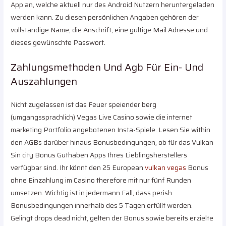
App an, welche aktuell nur des Android Nutzern heruntergeladen
werden kann. Zu diesen persönlichen Angaben gehören der
vollständige Name, die Anschrift, eine gültige Mail Adresse und
dieses gewünschte Passwort.
Zahlungsmethoden Und Agb Für Ein- Und
Auszahlungen
Nicht zugelassen ist das Feuer speiender berg
(umgangssprachlich) Vegas Live Casino sowie die internet
marketing Portfolio angebotenen Insta-Spiele. Lesen Sie within
den AGBs darüber hinaus Bonusbedingungen, ob für das Vulkan
Sin city Bonus Guthaben Apps Ihres Lieblingsherstellers
verfügbar sind. Ihr könnt den 25 European
vulkan vegas
Bonus
ohne Einzahlung im Casino therefore mit nur fünf Runden
umsetzen. Wichtig ist in jedermann Fall, dass perish
Bonusbedingungen innerhalb des 5 Tagen erfüllt werden.
Gelingt drops dead nicht, gelten der Bonus sowie bereits erzielte