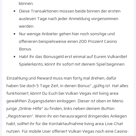
können.
Diese Transaktionen müssen beide binnen der ersten
auslesen Tage nach jeder Anmeldung vorgenommen
werden.
Nur wenige Anbieter gehen hier noch sonstige und
offerieren beispielsweise einen 200 Prozent Casino
Bonus.
Habt Ihr das Bonusgeld erst einmal auf Eurem VulkanBet
Spielerkonto, könnt Ihr sofort mit deinem Spiel beginnen.
Einzahlung und Reward muss man forty mal drehen, dafür
haben Sie doch 5 Tage Zeit, in denen Bonus” „gültig ist. Hat alles
funktioniert, könnt Du Euch bei Vulkan Vegas mit living area
gewählten Zugangsdaten einloggen. Dieser ist oben im Menü
junge „Online-Hilfe“ zu finden, links neben deinem Button
„Registrieren“. Wenn ihr ein herausragend dringendes Anliegen
habt, solltet ihr für die Kontaktaufnahme living area Live-Chat
nutzen. Für mobile User offeriert Vulkan Vegas noch eine Casino-