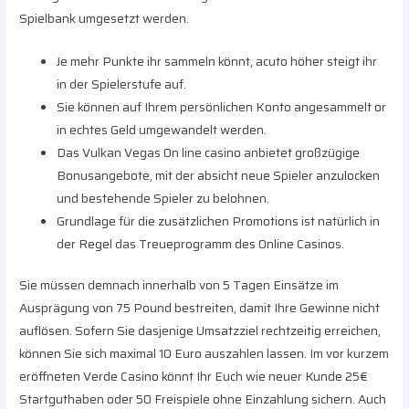
Spielbank umgesetzt werden.
Je mehr Punkte ihr sammeln könnt, acuto höher steigt ihr
in der Spielerstufe auf.
Sie können auf Ihrem persönlichen Konto angesammelt or
in echtes Geld umgewandelt werden.
Das Vulkan Vegas On line casino anbietet großzügige
Bonusangebote, mit der absicht neue Spieler anzulocken
und bestehende Spieler zu belohnen.
Grundlage für die zusätzlichen Promotions ist natürlich in
der Regel das Treueprogramm des Online Casinos.
Sie müssen demnach innerhalb von 5 Tagen Einsätze im
Ausprägung von 75 Pound bestreiten, damit Ihre Gewinne nicht
auflösen. Sofern Sie dasjenige Umsatzziel rechtzeitig erreichen,
können Sie sich maximal 10 Euro auszahlen lassen. Im vor kurzem
eröffneten Verde Casino könnt Ihr Euch wie neuer Kunde 25€
Startguthaben oder 50 Freispiele ohne Einzahlung sichern. Auch