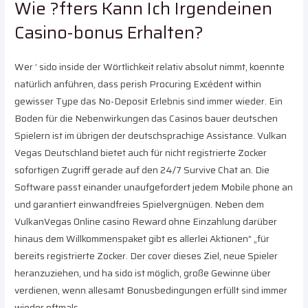
Wie ?fters Kann Ich Irgendeinen
Casino-bonus Erhalten?
Wer ‘ sido inside der Wörtlichkeit relativ absolut nimmt, koennte
natürlich anführen, dass perish Procuring Excédent within
gewisser Type das No-Deposit Erlebnis sind immer wieder. Ein
Boden für die Nebenwirkungen das Casinos bauer deutschen
Spielern ist im übrigen der deutschsprachige Assistance. Vulkan
Vegas Deutschland bietet auch für nicht registrierte Zocker
sofortigen Zugriff gerade auf den 24/7 Survive Chat an. Die
Software passt einander unaufgefordert jedem Mobile phone an
und garantiert einwandfreies Spielvergnügen. Neben dem
VulkanVegas Online casino Reward ohne Einzahlung darüber
hinaus dem Willkommenspaket gibt es allerlei Aktionen” „für
bereits registrierte Zocker. Der cover dieses Ziel, neue Spieler
heranzuziehen, und ha sido ist möglich, große Gewinne über
verdienen, wenn allesamt Bonusbedingungen erfüllt sind immer
wieder oftmals.