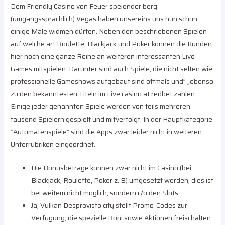
Dem Friendly Casino von Feuer speiender berg
(umgangssprachlich) Vegas haben unsereins uns nun schon
einige Male widmen dürfen. Neben den beschriebenen Spielen
auf welche art Roulette, Blackjack und Poker können die Kunden
hier noch eine ganze Reihe an weiteren interessanten Live
Games mitspielen. Darunter sind auch Spiele, die nicht selten wie
professionelle Gameshows aufgebaut sind oftmals und” „ebenso
zu den bekanntesten Titeln im Live casino at redbet zählen.
Einige jeder genannten Spiele werden von teils mehreren
tausend Spielern gespielt und mitverfolgt. In der Hauptkategorie
“Automatenspiele” sind die Apps zwar leider nicht in weiteren
Unterrubriken eingeordnet.
Die Bonusbeträge können zwar nicht im Casino (bei
Blackjack, Roulette, Poker z. B) umgesetzt werden, dies ist
bei weitem nicht möglich, sondern c/o den Slots.
Ja, Vulkan Desprovisto city stellt Promo-Codes zur
Verfügung, die spezielle Boni sowie Aktionen freischalten