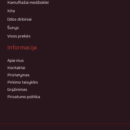
Kamufliažai medžioklei
Kita
Odos dirbiniai
Šunys
Visos prekės
Informacija
Apie mus
Kontaktai
Pristatymas
Pirkimo taisyklės
Grąžinimas
Privatumo politika