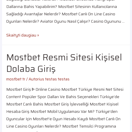
Dallarına Bahis Yapabilirim? Mostbet Sitesinin Kullanıcılarına
Sağladığı Avantajlar Nelerdir? Mostbet Canlı On Line Casino
Oyunları Nelerdir? Aviator Oyunu Nasıl Çalışır? Casino Oyununu …
Skaityti daugiau »
Mostbet Resmi Sitesi Kişisel
Dolaba Giriş
mostbet tr
/ Autorius
testas testas
Mostbet Giriş ᐈ Online Casino Mostbet Türkiye Resmi Net Sitesi
Content Popüler Spor Dalları Ve Bahis Seçenekleri Türkiye’de
Mostbet Canlı Bahis Mostbet Giriş İşlevselliği Mostbet Kişisel
Hesaba Giriş Mostbet Mobil Uygulaması Var Mı? Türkiye’den
Oyuncular Için Mostbet’e Oyun Hesabı Kaydı Mostbet Canlı On
Line Casino Oyunları Nelerdir? Mostbet Temsilci Programına