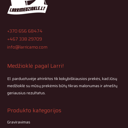
+370 656 68474
+467 338 29709
info@larricamo.com
Medžioklė pagal Larri!
El. parduotuvėje atrinktos tik kokybiškiausios prekės, kad Jūsų
medžioklė su mūsų prekėmis būtų tikras malonumas ir atneštų
geriausius rezultatus.
Produkto kategorijos
Graviravimas