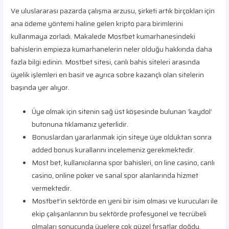
Ve uluslararası pazarda çalışma arzusu, şirketi artık birçokları için
ana ödeme yöntemi haline gelen kripto para birimlerini
kullanmaya zorladı. Makalede Mostbet kumarhanesindeki
bahislerin empieza kumarhanelerin neler olduğu hakkında daha
fazla bilgi edinin. Mostbet sitesi, canlı bahis siteleri arasında
üyelik işlemleri en basit ve ayrıca sobre kazançlı olan sitelerin
başında yer alıyor.
Üye olmak için sitenin sağ üst köşesinde bulunan ‘kaydol’
butonuna tıklamanız yeterlidir.
Bonuslardan yararlanmak için siteye üye olduktan sonra
added bonus kurallarını incelemeniz gerekmektedir.
Most bet, kullanıcılarına spor bahisleri, on line casino, canlı
casino, online poker ve sanal spor alanlarında hizmet
vermektedir.
Mostbet’in sektörde en yeni bir isim olması ve kurucuları ile
ekip çalışanlarının bu sektörde profesyonel ve tecrübeli
olmaları sonucunda üyelere çok güzel fırsatlar doğdu.