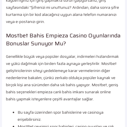
kaybettiğiniz için giriş yapmakta sorun yaşıyorsanız, giriş
sayfasındaki “Şifrenizi mi unuttunuz? Ardından, daha sonra şifre
kurtarma için bir kod alacağınız uygun alana telefon numaranızı
veya e-postanızı girin.
Mostbet Bahis Empieza Casino Oyunlarında
Bonuslar Sunuyor Mu?
Genellikle büyük veya popüler dosyalar, indirmeleri hızlandırmak
ve yükü dağıtmak için birden fazla aynaya yerleştirilir. Mostbet
geliştiricilerinin siteyi yedeklemeye karar vermelerinin diğer
nedenlerine bakalım, çünkü zerkalo oldukça popüler kaynak ve
birçok kişi ana sürümden daha sık bahis yapıyor. Mostbet, geniş
bahis seçenekleri empieza canlı bahis imkanı sunarak online
bahis yapmak isteyenlere çeşitli avantajlar sağlar.
Bu sayfa üzerinden spor bahislerine ve casinoya
erişebilirsiniz.
MostBet çevrimiçi spor bahisleri, casino oyunları ve çok