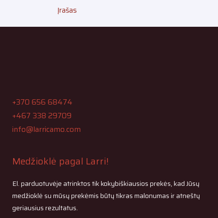
Įrašas
+370 656 68474
+467 338 29709
info@larricamo.com
Medžioklė pagal Larri!
El. parduotuvėje atrinktos tik kokybiškiausios prekės, kad Jūsų
medžioklė su mūsų prekėmis būtų tikras malonumas ir atneštų
geriausius rezultatus.