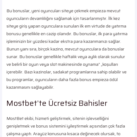
Bu bonuslar, yeni oyuncuları siteye çekmek empieza mevcut
oyuncuların devamlılığını sağlamak için tasarlanmıştır. İlk kez
siteye giriş yapan oyunculara sunulan ilk em virtude de yatırma
bonusu genellikle en cazip olanıdır. Bu bonuslar, ilk para yatırma
işleminizin bir yüzdesi kadar ekstra para kazanmanızı sağlar.
Bunun yanı sıra, birçok kazino, mevcut oyunculara da bonuslar
sunar. Bu bonuslar genellikle haftalık veya aylık olarak sunulur
ve belirli bir oyun veya slot makinesinde oynama” „koşulları
içerebilir. Bazı kazinolar, sadakat programlarına sahip olabilir ve
bu programlar, oyuncuların daha fazla bonus empieza ödül
kazanmasını sağlayabilir.
Mostbet’te Ücretsiz Bahisler
MostBet ekibi, hizmeti geliştirmek, sitenin işlevselliğini
genişletmek ve bonus sistemini iyileştirmek açısından çok fazla
çalışma yaptı. Arayüz konusuna kısaca değinecek olursak, to