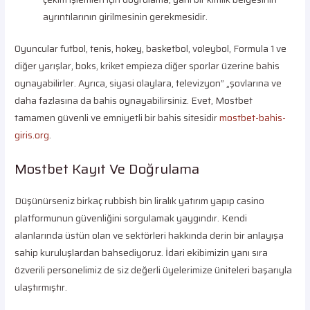
ayrıntılarının girilmesinin gerekmesidir.
Oyuncular futbol, tenis, hokey, basketbol, voleybol, Formula 1 ve
diğer yarışlar, boks, kriket empieza diğer sporlar üzerine bahis
oynayabilirler. Ayrıca, siyasi olaylara, televizyon” „şovlarına ve
daha fazlasına da bahis oynayabilirsiniz. Evet, Mostbet
tamamen güvenli ve emniyetli bir bahis sitesidir
mostbet-bahis-
giris.org
.
Mostbet Kayıt Ve Doğrulama
Düşünürseniz birkaç rubbish bin liralık yatırım yapıp casino
platformunun güvenliğini sorgulamak yaygındır. Kendi
alanlarında üstün olan ve sektörleri hakkında derin bir anlayışa
sahip kuruluşlardan bahsediyoruz. İdari ekibimizin yanı sıra
özverili personelimiz de siz değerli üyelerimize üniteleri başarıyla
ulaştırmıştır.