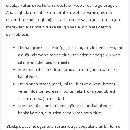
oldukça kullanışlı ve kullanıcı dostu bir web sitesine götürüyor.
Ana sayfada görüntülenen sertifika, web sitesinin güvenlik
düzeyi hakkında bilgi sağlar. Casino oyun sağlayıcısı, Türk oyun
meraklıları arasında oldukça saygın ve yaygın olarak tercih
edilmektedir.
Herhangi bir şekilde değişiklik olmayan site henüz en yeni
olduğu için web sitesine giriş üzerinden bir değişiklik web
site tarafından yapılmamıştır.
Mostbet bahis şirketi bu turnuvaların çoğunda bahisleri
kabul eder.
Her alanda profesyonel, kaliteli, hızlı ve güvenli hizmet
veren Mostbet adresinin bütün teknik oll yapısı Sbtech
tarafından sağlanmaktadır.
Mostbet tüm önemli ödeme yöntemlerini kabul eder –
banka kartları, e-cüzdanlar ve kripto para birimi.
Blackjack, casino oyuncuları arasında çok popüler olan bir terme