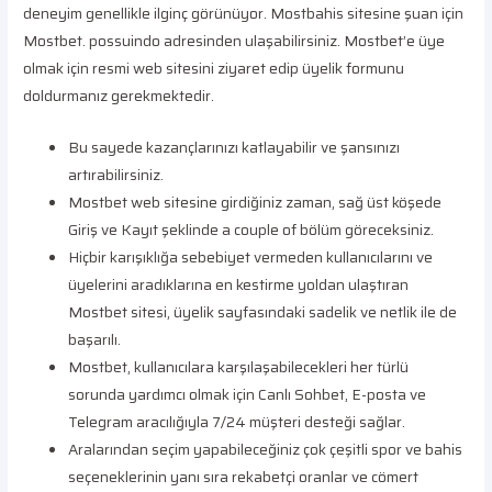
deneyim genellikle ilginç görünüyor. Mostbahis sitesine şuan için
Mostbet. possuindo adresinden ulaşabilirsiniz. Mostbet’e üye
olmak için resmi web sitesini ziyaret edip üyelik formunu
doldurmanız gerekmektedir.
Bu sayede kazançlarınızı katlayabilir ve şansınızı
artırabilirsiniz.
Mostbet web sitesine girdiğiniz zaman, sağ üst köşede
Giriş ve Kayıt şeklinde a couple of bölüm göreceksiniz.
Hiçbir karışıklığa sebebiyet vermeden kullanıcılarını ve
üyelerini aradıklarına en kestirme yoldan ulaştıran
Mostbet sitesi, üyelik sayfasındaki sadelik ve netlik ile de
başarılı.
Mostbet, kullanıcılara karşılaşabilecekleri her türlü
sorunda yardımcı olmak için Canlı Sohbet, E-posta ve
Telegram aracılığıyla 7/24 müşteri desteği sağlar.
Aralarından seçim yapabileceğiniz çok çeşitli spor ve bahis
seçeneklerinin yanı sıra rekabetçi oranlar ve cömert