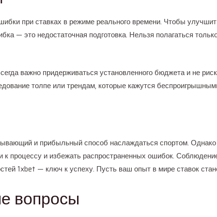
ибки при ставках в режиме реального времени. Чтобы улучшить 
ибка — это недостаточная подготовка. Нельзя полагаться тольк
сегда важно придерживаться установленного бюджета и не рис
ледование толпе или трендам, которые кажутся беспроигрышным
ватывающий и прибыльный способ наслаждаться спортом. Однако 
и к процессу и избежать распространенных ошибок. Соблюдени
стей 1xbet — ключ к успеху. Пусть ваш опыт в мире ставок ста
е вопросы