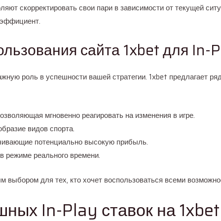
воляют скорректировать свои пари в зависимости от текущей сит
оэффициент.
ьзования сайта 1xbet для In-P
жную роль в успешности вашей стратегии. 1xbet предлагает ря
озволяющая мгновенно реагировать на изменения в игре.
бразие видов спорта.
чивающие потенциально высокую прибыль.
 в режиме реального времени.
 выбором для тех, кто хочет воспользоваться всеми возможност
ных In-Play ставок на 1xbet