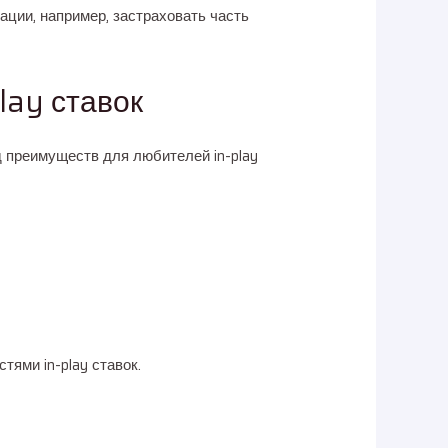
уации, например, застраховать часть
lay ставок
д преимуществ для любителей in-play
ями in-play ставок.