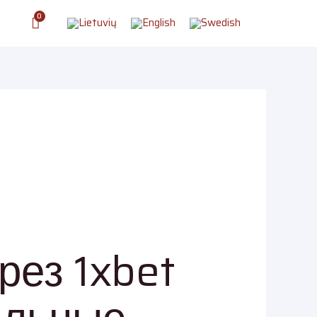
рез 1xbet