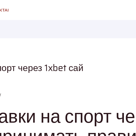
KTAI
порт через 1xbet сай
т
тавки на спорт че