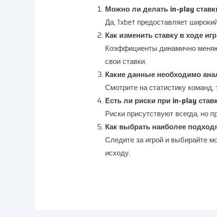
Можно ли делать in-play ставк
Да, 1xbet предоставляет широкий
Как изменить ставку в ходе иг
Коэффициенты динамично меняютс
свои ставки.
Какие данные необходимо ана
Смотрите на статистику команд, 
Есть ли риски при in-play став
Риски присутствуют всегда, но п
Как выбрать наиболее подход
Следите за игрой и выбирайте м
исходу.