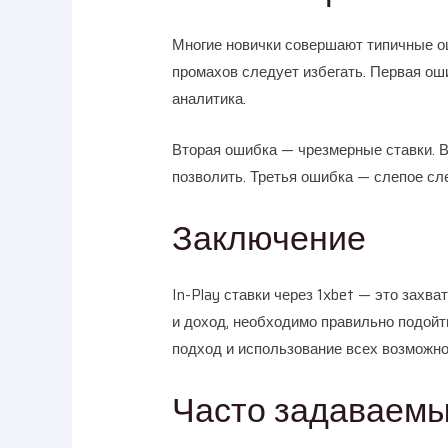
Многие новички совершают типичные ош
промахов следует избегать. Первая ош
аналитика.
Вторая ошибка — чрезмерные ставки. В
позволить. Третья ошибка — слепое с
Заключение
In-Play ставки через 1xbet — это зах
и доход, необходимо правильно подойт
подход и использование всех возможно
Часто задаваемы