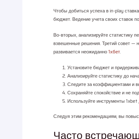
Чтобы добиться успеха в in-play став
бюджет. Ведение учета своих ставок п
Во-вторых, анализируйте статистику п
взвешенные решения. Третий совет — н
развивается неожиданно
1хбет
.
Установите бюджет и придержива
Анализируйте статистику до нача
Следите за коэффициентами и в
Сохраняйте спокойствие и не по
Используйте инструменты 1xbet 
Следуя этим рекомендациям, вы повыси
Часто встречающ