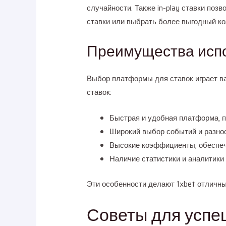
случайности. Также in-play ставки поз
ставки или выбрать более выгодный к
Преимущества испол
Выбор платформы для ставок играет ва
ставок:
Быстрая и удобная платформа, п
Широкий выбор событий и разноо
Высокие коэффициенты, обеспе
Наличие статистики и аналитики
Эти особенности делают 1xbet отличным
Советы для успеш