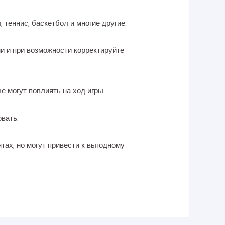
 теннис, баскетбол и многие другие.
и и при возможности корректируйте
е могут повлиять на ход игры.
овать.
тах, но могут привести к выгодному