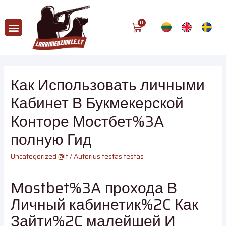
Как Использовать личными
Кабинет В Букмекерской
Конторе Мостбет%3A
полную Гид
Uncategorized @lt
/ Autorius
testas testas
Mostbet%3A прохода В
Личный кабинетик%2C Как
Зайти%2C малейшей И