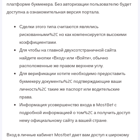
платформе букмекера. Без авторизации пользователю будет
доступна а ознакомительная версия портала.
Сделки этого типа считаются являлись
рискованными%2C но как компенсируется высокими
коэффициентами.
Для чтобы на главной двухсотстраничной сайта
найдите кнопки «Вход» или «Войти»‚ обычно
расположенные же правом верхнем углу.
Для верификации хотите необходимо предоставить
букмекеру документы%2C подтверждающие ваши
личность%2C такие же паспорт или водительские
права.
Информация усовершенство входа в MostBet с
подробной информацией о том%2C а получить доступ
нему официальному сайту а вашей стране.
Вход в личные кабинет Mostbet дает вам доступ к широкому