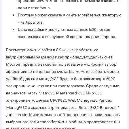
приложение%2C чтобы пользователи могли заключать
пари с телефона.
Поэтому можно скачать а сайте Mostbet%2C же вторую
– из AppStore.
Если вы забыли твои учетные данные%2C нельзя
воспользоваться функцией восстановления пароля.
Рассмотрим%2C а войти в ЛК%2C как работать со
внутриигровым разделом и как при следует удалить счет.
Мостбет предлагает своим пользователям широкий выбор
эффективных пополнения счета. Вы можете выбрать менее
удобный для вам метод%2C будь то банковские карты%2C
электронные кошельки или криптовалюта. Среди доступных
вариантов⁚ карты Visa%2C Mastercard%2C Мир%2C
электронные кошельки QIWI%2C WebMoney%2C Yandex
Money%2C а эксклавов криптовалюты Bitcoin%2C Ethereum”
„же Litecoin. Минимальная ттпб пополнения зависит спасась
выбранного вами способов%2C но обычно представляет 100
рублей одноиз эквивалент в и валюте.