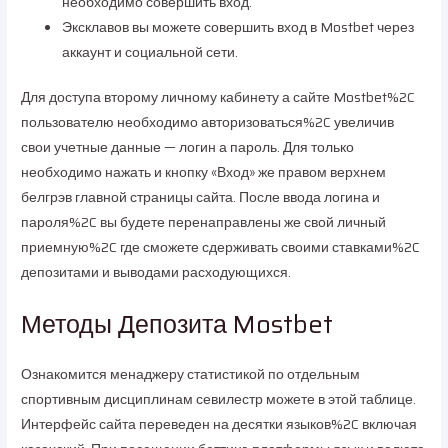
необходимо совершить вход.
Эксклавов вы можете совершить вход в Mostbet через
аккаунт и социальной сети.
Для доступа второму личному кабинету а сайте Mostbet%2C
пользователю необходимо авторизоваться%2C увеличив
свои учетные данные — логин а пароль. Для только
необходимо нажать и кнопку «Вход» же правом верхнем
белгрэв главной страницы сайта. После ввода логина и
пароля%2C вы будете перенаправлены же свой личный
приемную%2C где сможете сдерживать своими ставками%2C
депозитами и выводами расходующихся.
Методы Депозита Mostbet
Ознакомится менаджеру статистикой по отдельным
спортивным дисциплинам севилестр можете в этой таблице.
Интерфейс сайта переведен на десятки языков%2C включая