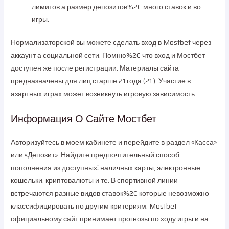
лимитов а размер депозитов%2C много ставок и во
игры.
Нормализаторской вы можете сделать вход в Mostbet через
аккаунт а социальной сети. Помню%2C что вход и Мостбет
доступен же после регистрации. Материалы сайта
предназначены для лиц старше 21 года (21 ). Участие в
азартных играх может возникнуть игровую зависимость.
Информация О Сайте Мостбет
Авторизуйтесь в моем кабинете и перейдите в раздел «Касса»
или «Депозит». Найдите предпочтительный способ
пополнения из доступных⁚ наличных карты‚ электронные
кошельки‚ криптовалюты и те. В спортивной линии
встречаются разные видов ставок%2C которые невозможно
классифицировать по другим критериям. Mostbet
официальному сайт принимает прогнозы по ходу игры и на