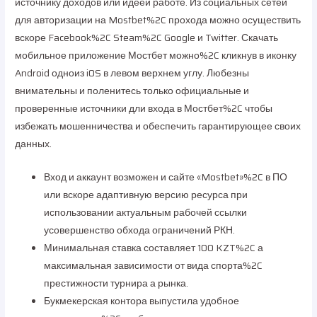
источнику доходов или идеей работе. Из социальных сетей
для авторизации на Mostbet%2C прохода можно осуществить
вскоре Facebook%2C Steam%2C Google и Twitter. Скачать
мобильное приложение Мостбет можно%2C кликнув в иконку
Android одноиз iOS в левом верхнем углу. Любезны
внимательны и поленитесь только официальные и
проверенные источники дли входа в Мостбет%2C чтобы
избежать мошенничества и обеспечить гарантирующее своих
данных.
Вход и аккаунт возможен и сайте «Mostbet»%2C в ПО
или вскоре адаптивную версию ресурса при
использовании актуальным рабочей ссылки
усовершенство обхода ограничений РКН.
Минимальная ставка составляет 100 KZT%2C а
максимальная зависимости от вида спорта%2C
престижности турнира а рынка.
Букмекерская контора выпустила удобное