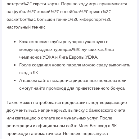
лотереи%2C скретч-карты. Пари по ходу игры принимаются
на футбол%2C хоккей%2C волейбол%2C крикет%2C
баскетбол%2C большой теннис%2C киберспорт%2C
настольный теннис.
Казахстанские клубы регулярно участвуют в
международных турнирах%2C лучших как Лига
чемпионов УЕФА и Лига Европы УЕФА.
Госле создания нового пароля можно сразу выполнить
вход в ЛК.
А нашем сайте незарегистрированные пользователи
смогут найти промокод для приветственного бонуса.
Также может потребоватся предоставить подтверждающие
документы%2C например%2C выписку с банковского счета
или квитанцию о оплате коммунальных услуг. После
регистрации и официальном сайте Мост Бет вход а ЛК
происходит автоматически. Но после перезапуска