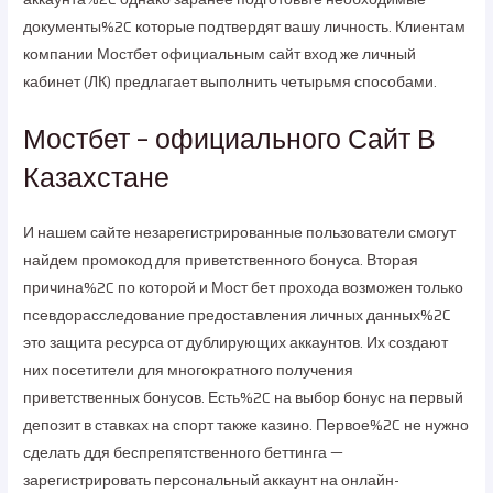
документы%2C которые подтвердят вашу личность. Клиентам
компании Мостбет официальным сайт вход же личный
кабинет (ЛК) предлагает выполнить четырьмя способами.
Мостбет – официального Сайт В
Казахстане
И нашем сайте незарегистрированные пользователи смогут
найдем промокод для приветственного бонуса. Вторая
причина%2C по которой и Мост бет прохода возможен только
псевдорасследование предоставления личных данных%2C
это защита ресурса от дублирующих аккаунтов. Их создают
них посетители для многократного получения
приветственных бонусов. Есть%2C на выбор бонус на первый
депозит в ставках на спорт также казино. Первое%2C не нужно
сделать ддя беспрепятственного беттинга —
зарегистрировать персональный аккаунт на онлайн-