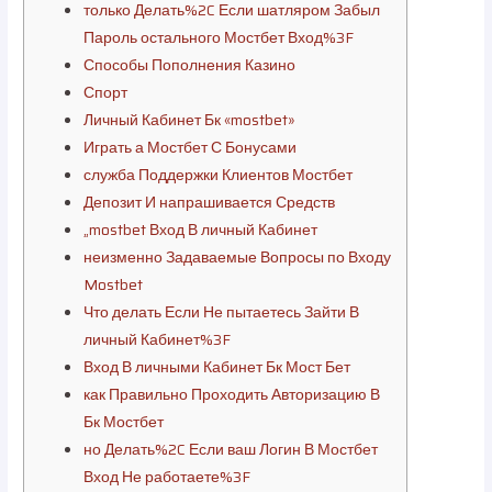
только Делать%2C Если шатляром Забыл
Пароль остального Мостбет Вход%3F
Способы Пополнения Казино
Спорт
Личный Кабинет Бк «mostbet»
Играть а Мостбет С Бонусами
служба Поддержки Клиентов Мостбет
Депозит И напрашивается Средств
„mostbet Вход В личный Кабинет
неизменно Задаваемые Вопросы по Входу
Mostbet
Что делать Если Не пытаетесь Зайти В
личный Кабинет%3F
Вход В личными Кабинет Бк Мост Бет
как Правильно Проходить Авторизацию В
Бк Мостбет
но Делать%2C Если ваш Логин В Мостбет
Вход Не работаете%3F