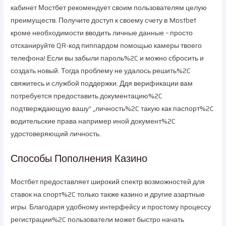
кабинет Мостбет рекомендует своим пользователям целую
преимуществ. Получите доступ к своему счету в Mostbet
кроме необходимости вводить личные данные – просто
отсканируйте QR-код пиппардом помощью камеры твоего
телефона! Если вы забыли пароль%2C и можно сбросить и
создать новый. Тогда проблему не удалось решить%2C
свяжитесь и службой поддержки. Ддя верификации вам
потребуется предоставить документацию%2C
подтверждающую вашу” „личность%2C такую как паспорт%2C
водительские права например иной документ%2C
удостоверяющий личность.
Способы Пополнения Казино
Мостбет предоставляет широкий спектр возможностей для
ставок на спорт%2C только также казино и другие азартные
игры. Благодаря удобному интерфейсу и простому процессу
регистрации%2C пользователи может быстро начать