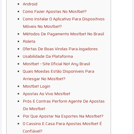
Android
Como Fazer Apostas No Mostbet?
Como Instalar O Aplicativo Para Dispositivos
Móveis No Mostbet?
Métodos De Pagamento Mostbet No Brasil
Roleta
Ofertas De Boas Vindas Para Jogadores
Usabilidade Da Plataforma
Mostbet – Site Oficial Not Any Brasil
Quais Moedas Estão Disponíveis Para
Arriesgar No Mostbet?
Mostbet Login
Apostas Ao Vivo Mostbet
Prós E Contras Perform Agente De Apostas
Do Mostbet
Por Que Apostar Na Esportes Na Mostbet?
O Cassino E Casa Para Apostas Mostbet É
Confiável?