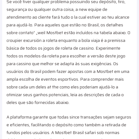
Se você tiver qualquer problema possuindo seu depósito, tiro,
segurança ou qualquer outra coisa, a new equipe de
atendimento ao cliente fará tudo o la cual estiver ao teu alcance
para ajudá-lo. Para aqueles que estão no Brasil, os detalhes
sobre contato” „weil Mostbet estão incluídos na tabela abaixo. O
croupier excursión a roleta enquanto a bola viaja é a premissa
básica de todos os jogos de roleta de cassino. Experimente
todos os modelos da roleta para escolher a versão deste jogo
para cassino que melhor se adapta às suas exigências. Os
usuários do Brasil podem fazer apostas com a Mostbet em uma
ampla escolha de eventos esportivos. Para comprender mais
sobre cada um deles at the como eles poderiam ajudá-lo a
otimizar seus ganhos potenciais, leia as descrições de cada o
deles que são fornecidas abaixo.
A plataforma garante que todas since transações sejam seguros
e eficientes, facilitando o depósito como também a retirada de
fundos pelos usuários. A Mostbet Brasil safari sob normas