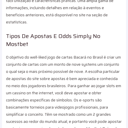
fácil utilização e características práticas. Uma ampla gama de
informações, incluindo detalhes em relação à eventos e
beneficios anteriores, está disponível no site na seção de
estatísticas.
Tipos De Apostas E Odds Simply No
Mostbet
O objetivo do well-liked jogo de cartas Bacará no Brasil é criar um
conjunto de cartas com um monto de nove systems um conjunto
o qual seja o mais próximo possível de nove. A escolha particular
de apostas do site sobre apostas é bem apreciada e conhecida
no meio dos jogadores brasileiros. Para ganhar ao jogar slots em
um cassino on the internet, você deve apostar e obter
combinações específicas de símbolos. Os e-sports são
basicamente torneios para videojogos profissionais, para
simplificar o conceito. Têm se mostrado como um 2 grandes
sucessos ao redor do mundo atual, e portanto você pode apostar