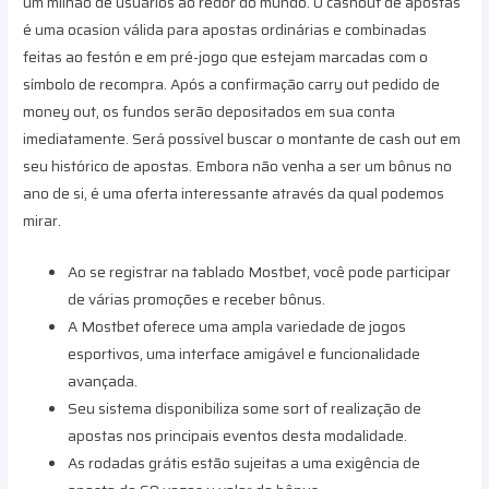
um milhão de usuários ao redor do mundo. O cashout de apostas
é uma ocasion válida para apostas ordinárias e combinadas
feitas ao festón e em pré-jogo que estejam marcadas com o
símbolo de recompra. Após a confirmação carry out pedido de
money out, os fundos serão depositados em sua conta
imediatamente. Será possível buscar o montante de cash out em
seu histórico de apostas. Embora não venha a ser um bônus no
ano de si, é uma oferta interessante através da qual podemos
mirar.
Ao se registrar na tablado Mostbet, você pode participar
de várias promoções e receber bônus.
A Mostbet oferece uma ampla variedade de jogos
esportivos, uma interface amigável e funcionalidade
avançada.
Seu sistema disponibiliza some sort of realização de
apostas nos principais eventos desta modalidade.
As rodadas grátis estão sujeitas a uma exigência de