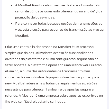
A Mostbet País brasileiro vem se destacando muito pelo
canon de bônus os quais está oferecendo no ano de” „tua
promoção de boas-vindas.
Para conhecer todas because opções de transmissões ao
vivo, veja a seção para esportes de transmissão ao vivo ag
Mostbet.
Criar uma conta e iniciar sessão na Mostbet é um processo
simples que dá aos utilizadores acesso às funcionalidades
divertidas da plataforma e a uma configuração segura afin de
fazer apostas. A plataforma opera sob uma licença weil Curaçao
eGaming, alguma das autoridades de licenciamento mais
conceituadas na indústria de jogos on-line. Isso significa que a
new Mostbet adere a new todos os regulamentos e padrões
necessários para oferecer 1 ambiente de apostas seguro e
rotundo. A Mostbet é uma empresa sobre apostas esportivas on
the web confiável e bastante conhecida.