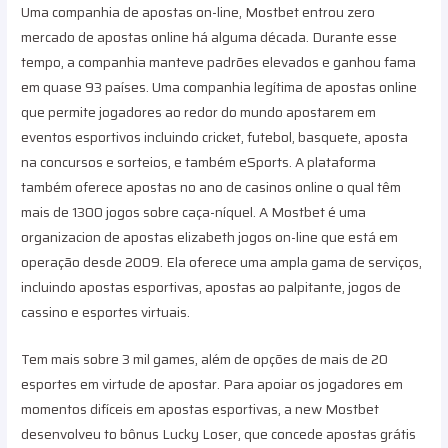
Uma companhia de apostas on-line, Mostbet entrou zero
mercado de apostas online há alguma década. Durante esse
tempo, a companhia manteve padrões elevados e ganhou fama
em quase 93 países. Uma companhia legítima de apostas online
que permite jogadores ao redor do mundo apostarem em
eventos esportivos incluindo cricket, futebol, basquete, aposta
na concursos e sorteios, e também eSports. A plataforma
também oferece apostas no ano de casinos online o qual têm
mais de 1300 jogos sobre caça-níquel. A Mostbet é uma
organizacion de apostas elizabeth jogos on-line que está em
operação desde 2009. Ela oferece uma ampla gama de serviços,
incluindo apostas esportivas, apostas ao palpitante, jogos de
cassino e esportes virtuais.
Tem mais sobre 3 mil games, além de opções de mais de 20
esportes em virtude de apostar. Para apoiar os jogadores em
momentos difíceis em apostas esportivas, a new Mostbet
desenvolveu to bônus Lucky Loser, que concede apostas grátis