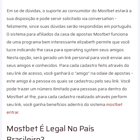
Em se de dúvidas, o suporte ao consumidor do Mostbet estará a
sua disposição e pode servir solicitado via conversation –
felizmente, since suas dúvidas serão respondidas em português.
O sistema para afiliados da casa de apostas Mostbet funciona
de uma programa bem interessante elizabeth permite que você
lucre indicando the casa para operating system seus amigos.
Nesta opção, será gerado um link personal para você enviar aos
seus amigos e conhecidos. Para cada cadastro feito através do
seu link de acesso, você ganhará o “amigo” na odaie de apostas –
este amigo é a pessoa os quais se cadastrou pelo seu link. Você
pode trazer um número ilimitado para pessoas para dentro do
Mostbet at the, para cada cadastro realizado através perform
seu link, você ganha benefícios adentro do sistema
mostbet
entrar
.
Mostbet É Legal No País
Brasileiro?