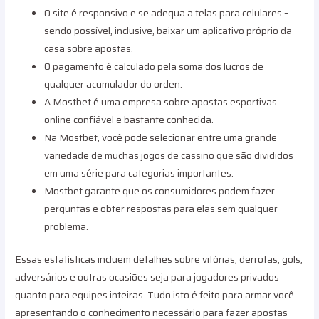
O site é responsivo e se adequa a telas para celulares –
sendo possível, inclusive, baixar um aplicativo próprio da
casa sobre apostas.
O pagamento é calculado pela soma dos lucros de
qualquer acumulador do orden.
A Mostbet é uma empresa sobre apostas esportivas
online confiável e bastante conhecida.
Na Mostbet, você pode selecionar entre uma grande
variedade de muchas jogos de cassino que são divididos
em uma série para categorias importantes.
Mostbet garante que os consumidores podem fazer
perguntas e obter respostas para elas sem qualquer
problema.
Essas estatísticas incluem detalhes sobre vitórias, derrotas, gols,
adversários e outras ocasiões seja para jogadores privados
quanto para equipes inteiras. Tudo isto é feito para armar você
apresentando o conhecimento necessário para fazer apostas