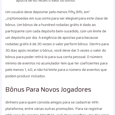
aposta de 60 vezes u valor do bônus.
Um usuário deve depositar pelo menos fifty BRL em”
„criptomoedas em sua conta para ser elegível para este clase de
bônus. Um bônus de a hundred rodadas grátis é dado ao
participante com cada depósito bem-sucedido, com um limite de
um depósito por dia. A exigência de apostas para because
rodadas grátis é de 30 vezes o valor perform bônus. Dentro para
30 dias após receber o bônus, você deve dar 5 vezes o valor do
bônus para poder retirá-lo para sua conta pessoal. O número
mínimo de eventos no acumulador tem que ter coeficientes para
pelo menos 1, 40, e não há limite para o número de eventos que
podem producir incluídos.
Bônus Para Novos Jogadores
dinheiro para quem convida amigos para se cadastrar mhh
plataforma, entre várias outras promoções. Para se registrar