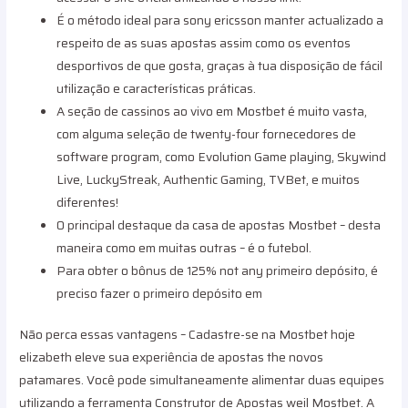
É o método ideal para sony ericsson manter actualizado a
respeito de as suas apostas assim como os eventos
desportivos de que gosta, graças à tua disposição de fácil
utilização e características práticas.
A seção de cassinos ao vivo em Mostbet é muito vasta,
com alguma seleção de twenty-four fornecedores de
software program, como Evolution Game playing, Skywind
Live, LuckyStreak, Authentic Gaming, TVBet, e muitos
diferentes!
O principal destaque da casa de apostas Mostbet – desta
maneira como em muitas outras – é o futebol.
Para obter o bônus de 125% not any primeiro depósito, é
preciso fazer o primeiro depósito em
Não perca essas vantagens – Cadastre-se na Mostbet hoje
elizabeth eleve sua experiência de apostas the novos
patamares. Você pode simultaneamente alimentar duas equipes
utilizando a ferramenta Construtor de Apostas weil Mostbet. A