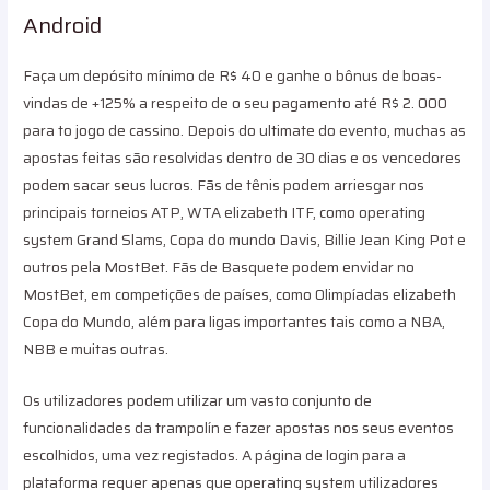
Android
Faça um depósito mínimo de R$ 40 e ganhe o bônus de boas-
vindas de +125% a respeito de o seu pagamento até R$ 2. 000
para to jogo de cassino. Depois do ultimate do evento, muchas as
apostas feitas são resolvidas dentro de 30 dias e os vencedores
podem sacar seus lucros. Fãs de tênis podem arriesgar nos
principais torneios ATP, WTA elizabeth ITF, como operating
system Grand Slams, Copa do mundo Davis, Billie Jean King Pot e
outros pela MostBet. Fãs de Basquete podem envidar no
MostBet, em competições de países, como Olimpíadas elizabeth
Copa do Mundo, além para ligas importantes tais como a NBA,
NBB e muitas outras.
Os utilizadores podem utilizar um vasto conjunto de
funcionalidades da trampolín e fazer apostas nos seus eventos
escolhidos, uma vez registados. A página de login para a
plataforma requer apenas que operating system utilizadores